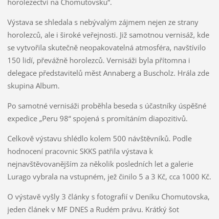
horolezectví na Chomutovsku“.
Výstava se shledala s nebývalým zájmem nejen ze strany
horolezců, ale i široké veřejnosti. Již samotnou vernisáž, kde
se vytvořila skutečně neopakovatelná atmosféra, navštívilo
150 lidí, převážně horolezců. Vernisáži byla přítomna i
delegace představitelů měst Annaberg a Buscholz. Hrála zde
skupina Album.
Po samotné vernisáži proběhla beseda s účastníky úspěšné
expedice „Peru 98“ spojená s promítáním diapozitivů.
Celkově výstavu shlédlo kolem 500 návštěvníků. Podle
hodnocení pracovnic SKKS patřila výstava k
nejnavštěvovanějším za několik posledních let a galerie
Lurago vybrala na vstupném, jež činilo 5 a 3 Kč, cca 1000 Kč.
O výstavě vyšly 3 články s fotografií v Deníku Chomutovska,
jeden článek v MF DNES a Rudém právu. Krátký šot