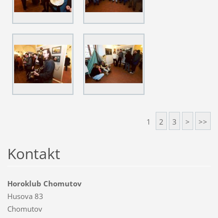
1
2
3
>
>>
Kontakt
Horoklub Chomutov
Husova 83
Chomutov