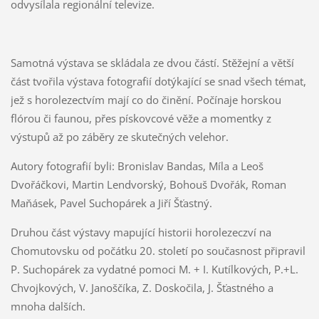
odvysílala regionální televize.
Samotná výstava se skládala ze dvou částí. Stěžejní a větší
část tvořila výstava fotografií dotýkající se snad všech témat,
jež s horolezectvím mají co do činění. Počínaje horskou
flórou či faunou, přes pískovcové věže a momentky z
výstupů až po záběry ze skutečných velehor.
Autory fotografií byli: Bronislav Bandas, Míla a Leoš
Dvořáčkovi, Martin Lendvorský, Bohouš Dvořák, Roman
Maňásek, Pavel Suchopárek a Jiří Šťastný.
Druhou část výstavy mapující historii horolezeczví na
Chomutovsku od počátku 20. století po současnost připravil
P. Suchopárek za vydatné pomoci M. + I. Kutílkových, P.+L.
Chvojkových, V. Janoščíka, Z. Doskočila, J. Šťastného a
mnoha dalších.