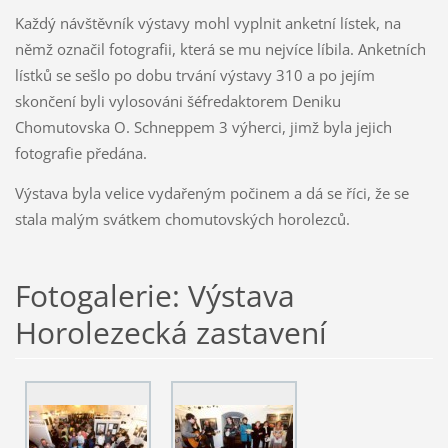
Každý návštěvník výstavy mohl vyplnit anketní lístek, na
němž označil fotografii, která se mu nejvíce líbila. Anketních
lístků se sešlo po dobu trvání výstavy 310 a po jejím
skončení byli vylosováni šéfredaktorem Deniku
Chomutovska O. Schneppem 3 výherci, jimž byla jejich
fotografie předána.
Výstava byla velice vydařeným počinem a dá se říci, že se
stala malým svátkem chomutovských horolezců.
Fotogalerie: Výstava
Horolezecká zastavení