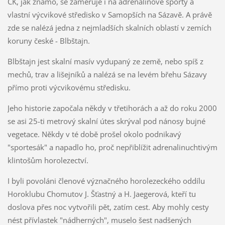
CK, jak známo, se zaměřuje i na adrenalinové sporty a
vlastní výcvikové středisko v Samopších na Sázavě. A právě
zde se nalézá jedna z nejmladších skalních oblastí v zemích
koruny české - Blbštajn.
Blbštajn jest skalní masív vydupaný ze země, nebo spíš z
mechů, trav a lišejníků a nalézá se na levém břehu Sázavy
přímo proti výcvikovému středisku.
Jeho historie započala někdy v třetihorách a až do roku 2000
se asi 25-ti metrový skalní útes skrýval pod nánosy bujné
vegetace. Někdy v té době prošel okolo podnikavý
"sportesák" a napadlo ho, proč nepřiblížit adrenalinuchtivým
klintošům horolezectví.
I byli povoláni členové význačného horolezeckého oddílu
Horoklubu Chomutov J. Šťastný a H. Jaegerová, kteří tu
doslova přes noc vytvořili pět, zatím cest. Aby mohly cesty
nést přívlastek "nádherných", muselo šest nadšených