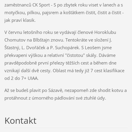
zaměstnanců CK Sport - S po zbytek roku viset v lanech a s
motyčkou, pilkou, pajsrem a košťátkem čistit, čistit a čistit -
jak praví klasik.
V červnu letošního roku se vydávají členové Horoklubu
Chomutov na Blbštajn znovu. Tentokráte ve složení J.
Šťastný, L. Dvořáček a P. Suchopárek. S Leošem jsme
překvapeni výškou a relativní "čistotou" skály. Dáváme
pravděpodobně první přelezy těžších cest a během dne
vznikají další dvě cesty. Oblast má tedy již 7 cest klasifikace
od 2 do 7+ UIAA.
Až se budeš plavit po Sázavě, nezapomeň zde shodit kotvu a
protáhnout z úmorného pádlování své ztuhlé údy.
Kontakt