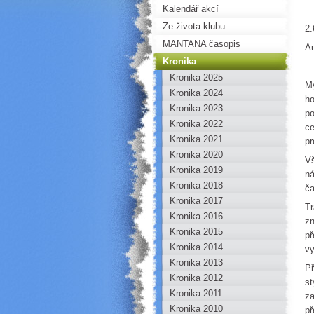
Kalendář akcí
Ze života klubu
2.
MANTANA časopis
Au
Kronika
Kronika 2025
My
Kronika 2024
ho
Kronika 2023
po
Kronika 2022
ce
Kronika 2021
pr
Kronika 2020
Vš
Kronika 2019
ná
Kronika 2018
ča
Kronika 2017
Tr
Kronika 2016
zn
Kronika 2015
př
Kronika 2014
vy
Kronika 2013
Př
Kronika 2012
st
Kronika 2011
za
Kronika 2010
př