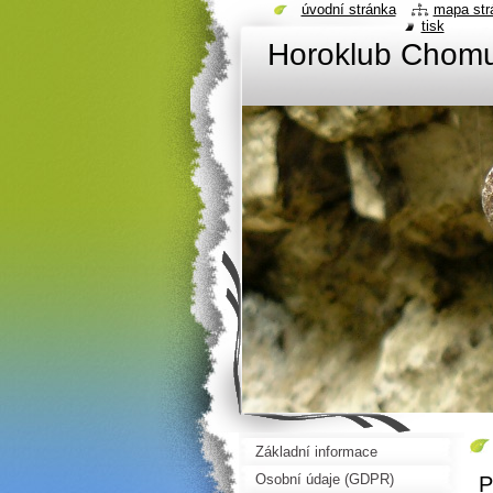
úvodní stránka
mapa str
tisk
Horoklub Chom
Základní informace
Osobní údaje (GDPR)
P