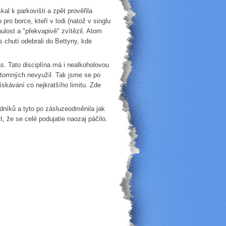
al k parkovišti a zpět prověřila
ro borce, kteří v lodi (natož v singlu
ulost a "překvapivě" zvítězil. Atom
 chutí odebrali do Bettyny, kde
s. Tato disciplína má i nealkoholovou
řítomných nevyužil. Tak jsme se po
skávání co nejkratšího limitu. Zde
dníků a tyto po zásluzeodměnila jak
 že se celé podujatie naozaj páčilo.