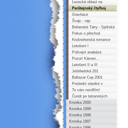
Lezecká oblast na
zakázku
Perštejnský čtyřboj
Gravitace
Švajc - rajc
Belianské Tatry - Spišská
Magurura - Pieniny
Pokus o přechod
hlavního hřebene
Krušnohorská romance
Vysokých Tater
Letošení I
Policejní anabáze
Pozor! Kámen...
Letošení II a III
Ještěedská 201
Baltazar Cup 2001
Poslední slanění v
Dubině
To vám nevěřím!
Čundr po tatranských
Kronika 2000
ledopádech
Kronika 1999
Kronika 1998
Kronika 1997
Kronika 1996