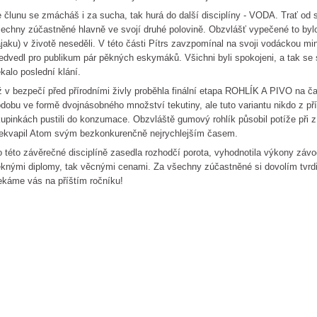
 člunu se zmácháš i za sucha, tak hurá do další disciplíny - VODA. Trať od sk
echny zúčastněné hlavně ve svojí druhé polovině. Obzvlášť vypečené to bylo p
jaku) v životě neseděli. V této části Pítrs zavzpomínal na svoji vodáckou min
edvedl pro publikum pár pěkných eskymáků. Všichni byli spokojeni, a tak se s
kalo poslední klání.
 v bezpečí před přírodními živly proběhla finální etapa ROHLÍK A PIVO na ča
dobu ve formě dvojnásobného množství tekutiny, ale tuto variantu nikdo z p
upinkách pustili do konzumace. Obzvláště gumový rohlík působil potíže při zí
ekvapil Atom svým bezkonkurenčně nejrychlejším časem.
 této závěrečné disciplíně zasedla rozhodčí porota, vyhodnotila výkony závo
knými diplomy, tak věcnými cenami. Za všechny zúčastněné si dovolím tvrdit,
káme vás na příštím ročníku!