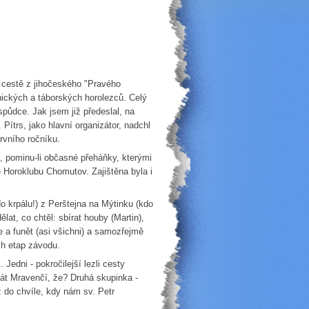
 cestě z jihočeského "Pravého
nických a táborských horolezců. Celý
spůdce. Jak jsem již předeslal, na
 Pítrs, jako hlavní organizátor, nadchl
rvního ročníku.
 pominu-li občasné přeháňky, kterými
é Horoklubu Chomutov. Zajištěna byla i
 krpálu!) z Perštejna na Mýtinku (kdo
ělat, co chtěl: sbírat houby (Martin),
se a funět (asi všichni) a samozřejmě
ích etap závodu.
Jedni - pokročilejší lezli cesty
át Mravenčí, že? Druhá skupinka -
ž do chvíle, kdy nám sv. Petr