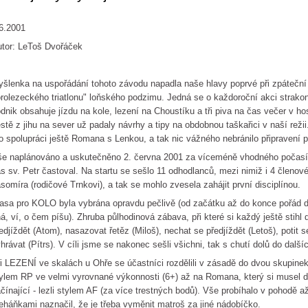
6.2001
tor: LeToš Dvořáček
šlenka na uspořádání tohoto závodu napadla naše hlavy poprvé při zpáteční
rolezeckého triatlonu" loňského podzimu. Jedná se o každoroční akci strako
dnik obsahuje jízdu na kole, lezení na Choustíku a tři piva na čas večer v ho
stě z jihu na sever už padaly návrhy a tipy na obdobnou taškařici v naší režii.
o spolupráci ještě Romana s Lenkou, a tak nic vážného nebránilo připravení p
e naplánováno a uskutečněno 2. června 2001 za víceméně vhodného počasí,
s sv. Petr častoval. Na startu se sešlo 11 odhodlanců, mezi nimiž i 4 členov
somíra (rodičové Trnkovi), a tak se mohlo zvesela zahájit první disciplínou.
asa pro KOLO byla vybrána opravdu pečlivě (od začátku až do konce pořád do
á, ví, o čem píšu). Zhruba půlhodinová zábava, při které si každý ještě stihl d
edjíždět (Atom), nasazovat řetěz (Miloš), nechat se předjíždět (Letoš), potit 
hrávat (Pítrs). V cíli jsme se nakonec sešli všichni, tak s chutí dolů do dalš
i LEZENÍ ve skalách u Ohře se účastníci rozdělili v zásadě do dvou skupinek. 
ylem RP ve velmi vyrovnané výkonnosti (6+) až na Romana, který si musel d
čínající - lezli stylem AF (za více trestných bodů). Vše probíhalo v pohodě a
eháňkami naznačil, že je třeba vyměnit matroš za jiné nádobíčko.