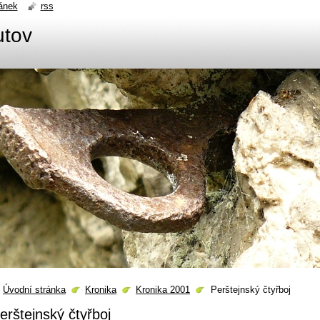
ánek
rss
utov
Úvodní stránka
Kronika
Kronika 2001
Perštejnský čtyřboj
erštejnský čtyřboj