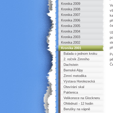
Kronika 2009
Ve
Kronika 2008
vš
Kronika 2007
ka
Kronika 2006
př
če
Kronika 2005
Kronika 2004
Už
Kronika 2003
po
Kronika 2002
sk
př
Kronika 2001
Balada o jednom kroku
Po
2. ročník Zimního
pě
Če
táboření
Dachstein
Bernské Alpy
Zimní metodika
Výstava Horolezecká
zastavení
Otevírání skal
Paklenica
Velikonoce na Glockneru
Ohlédnutí - 12 hodin
lezení - Bořeň - 1. ročník
Berušky na vápně