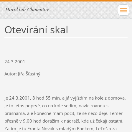
Horoklub Chomutov
Otevírání skal
24.3.2001
Autor: Jířa Šťastný
Je 24.3.2001, 8 hod 55 min. a já vyjíždím na kole z domova.
Je to letos poprvé, co na kole sedím, navíc rovnou s
brašnama, ale konečně mám pocit, že se něco děje. Téměř
přesně v 9.00 hod dorážím k nádraží, kde už čekají ostatní.
Zatím je tu Franta Novák s mladým Radkem, LeToš a za