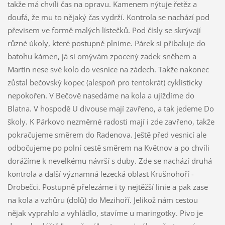
takže má chvíli čas na opravu. Kamenem nýtuje řetěz a
doufá, že mu to nějaký čas vydrží. Kontrola se nachází pod
převisem ve formě malých lístečků. Pod čísly se skrývají
různé úkoly, které postupně plníme. Párek si přibaluje do
batohu kámen, já si omývám zpocený zadek sněhem a
Martin nese své kolo do vesnice na zádech. Takže nakonec
zůstal bečovský kopec (alespoň pro tentokrát) cyklisticky
nepokořen. V Bečově nasedáme na kola a ujíždíme do
Blatna. V hospodě U divouse mají zavřeno, a tak jedeme Do
školy. K Párkovo nezměrné radosti mají i zde zavřeno, takže
pokračujeme směrem do Radenova. Ještě před vesnicí ale
odbočujeme po polní cestě směrem na Květnov a po chvíli
dorážíme k nevelkému návrší s duby. Zde se nachází druhá
kontrola a další významná lezecká oblast Krušnohoří -
Drobečci. Postupně přelezáme i ty nejtěžší linie a pak zase
na kola a vzhůru (dolů) do Mezihoří. Jelikož nám cestou
nějak vyprahlo a vyhládlo, stavíme u maringotky. Pivo je