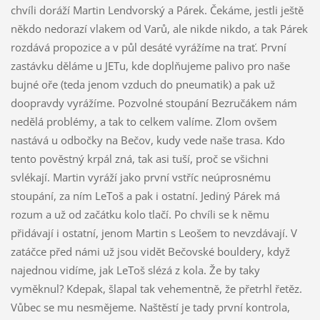
chvíli doráží Martin Lendvorský a Párek. Čekáme, jestli ještě
někdo nedorazí vlakem od Varů, ale nikde nikdo, a tak Párek
rozdává propozice a v půl desáté vyrážíme na trať. První
zastávku děláme u JETu, kde doplňujeme palivo pro naše
bujné oře (teda jenom vzduch do pneumatik) a pak už
doopravdy vyrážíme. Pozvolné stoupání Bezručákem nám
nedělá problémy, a tak to celkem valíme. Zlom ovšem
nastává u odbočky na Bečov, kudy vede naše trasa. Kdo
tento pověstný krpál zná, tak asi tuší, proč se všichni
svlékají. Martin vyráží jako první vstříc neúprosnému
stoupání, za ním LeToš a pak i ostatní. Jediný Párek má
rozum a už od začátku kolo tlačí. Po chvíli se k němu
přidávají i ostatní, jenom Martin s Leošem to nevzdávají. V
zatáčce před námi už jsou vidět Bečovské bouldery, když
najednou vidíme, jak LeToš slézá z kola. Že by taky
vyměknul? Kdepak, šlapal tak vehementně, že přetrhl řetěz.
Vůbec se mu nesmějeme. Naštěstí je tady první kontrola,