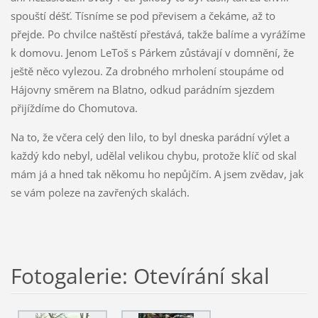
spouští déšť. Tísníme se pod převisem a čekáme, až to
přejde. Po chvilce naštěstí přestává, takže balíme a vyrážíme
k domovu. Jenom LeToš s Párkem zůstávají v domnění, že
ještě něco vylezou. Za drobného mrholení stoupáme od
Hájovny směrem na Blatno, odkud parádním sjezdem
přijíždíme do Chomutova.
Na to, že včera celý den lilo, to byl dneska parádní výlet a
každý kdo nebyl, udělal velikou chybu, protože klíč od skal
mám já a hned tak někomu ho nepůjčím. A jsem zvědav, jak
se vám poleze na zavřených skalách.
Fotogalerie: Otevírání skal