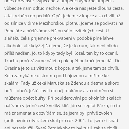
dnes obzvláště "vypečené"a utopenci výborně utopení -
vůbec se nám odtud nechce. Ale čeká nás ještě dlouhá cesta,
a tak vzhůru do pedálů. Opět jedeme z kopce a za chvíli už
od silnice vidíme Mezihořskou plotnu. Jdeme se podívat i na
Popeláře a přelézáme většinu sólo lezitelných cest. U
slaňáku čeká příjemné překvapení v podobě plné lahve
alkoholu, ale když zjišťujeme, že je to rum, tak není nikdo
příliš nadšen. Jó, to kdyby tady byl Kozel, ten by to ocenil.
Trochu prořezáváme nálet a pak opět pokračujeme dál. Do
Orasína je to už většinou z kopce, a tak jsme tam za chvíli.
Kola zamykáme u stromu pod hájovnou a míříme ke
skalám. Tady už čeká Maruška se Zdenou a dětma a skoro
hořící oheň. Ještě chvíli do něj foukáme a za odměnu si
můžeme opéct buřty. Při boulderování po okolních skalách
nalézám v jedné cestě veliký klíč. Jdu se zeptat Párka, co to
má znamenat a dozvídám se, že jsem byl právě zvolen
(po)hlavním otvíračem skal pro rok 2001. To jsem si snad
ani nezasloužil. Svatý Petr jakoby to byl tušil, tak za chvíli