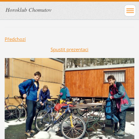
Horoklub Chomutov
Předchozí
Spustit prezentaci