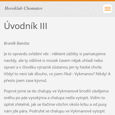
Horoklub Chomutov
Úvodník III
Broněk Bandas
Je to opravdu zvláštní věc : některé zážitky si pamatujeme
navždy, ale ty ošklivé si mozek časem nějak uhladí nebo
opraví a v člověku výrazně zůstanou jen ty hezké chvíle.
Vždyť to není tak dlouho, co jsem říkal : Vykmanov? Nikdy! A
přesto jsem zase kývnul.
Poprvé jsme se do chalupy ve Vykmanově brodili závějema
sněhu po pás vysokýma a chalupa nešla vytopit. Vidím to
úplně zřetelně, jak se tlačíme všichni okolo krbu a od pusy
nám jde pára. Podruhé se chalupu ve Vykmanově vytopit