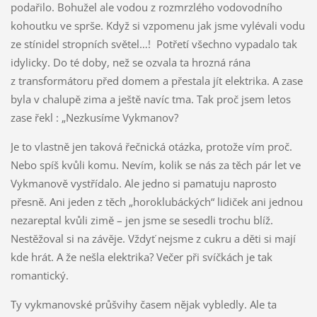
podařilo. Bohužel ale vodou z rozmrzlého vodovodního
kohoutku ve sprše. Když si vzpomenu jak jsme vylévali vodu
ze stínidel stropních světel…! Potřetí všechno vypadalo tak
idylicky. Do té doby, než se ozvala ta hrozná rána
z transformátoru před domem a přestala jít elektrika. A zase
byla v chalupě zima a ještě navíc tma. Tak proč jsem letos
zase řekl : „Nezkusíme Vykmanov?
Je to vlastně jen taková řečnická otázka, protože vím proč.
Nebo spíš kvůli komu. Nevím, kolik se nás za těch pár let ve
Vykmanově vystřídalo. Ale jedno si pamatuju naprosto
přesně. Ani jeden z těch „horoklubáckých“ lidiček ani jednou
nezareptal kvůli zimě – jen jsme se sesedli trochu blíž.
Nestěžoval si na závěje. Vždyť nejsme z cukru a děti si mají
kde hrát. A že nešla elektrika? Večer při svíčkách je tak
romantický.
Ty vykmanovské průšvihy časem nějak vybledly. Ale ta