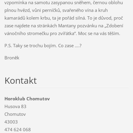
vzpomínka na samotu zasypanou sněhem, černou oblohu
plnou hvězd, vůni perníčků, svařeného vína a kruh
kamarádů kolem krbu, ta je pořád silná. To je důvod, proč
zase najdete na stránkách Mantany pozvánku na „Zdobení
vánočního stromečku pro zvířátka“. Moc se na vás těším.
P.S. Taky se trochu bojím. Co zase ….?
Broněk
Kontakt
Horoklub Chomutov
Husova 83
Chomutov
43003
474 624 068