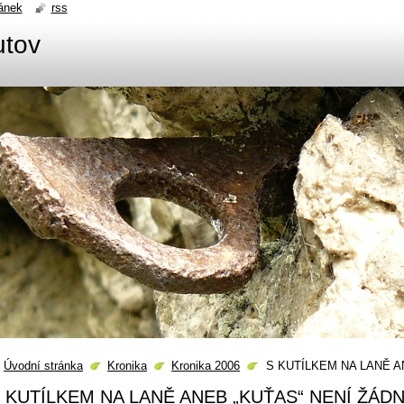
ánek
rss
utov
Úvodní stránka
Kronika
Kronika 2006
S KUTÍLKEM NA LANĚ A
 KUTÍLKEM NA LANĚ ANEB „KUŤAS“ NENÍ ŽÁD