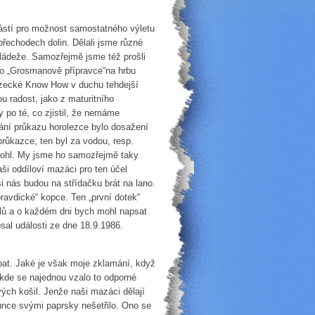
částí pro možnost samostatného výletu
přechodech dolin. Dělali jsme různé
mládeže. Samozřejmě jsme též prošli
o „Grosmanově přípravce“na hrbu
lezecké Know How v duchu tehdejší
u radost, jako z maturitního
y po té, co zjistil, že nemáme
ání průkazu horolezce bylo dosažení
růkazce, ten byl za vodou, resp.
 mohl. My jsme ho samozřejmě taky
ši oddíloví mazáci pro ten účel
i nás budou na střídačku brát na lano.
pravdické“ kopce. Ten „první dotek“
ilů a o každém dni bych mohl napsat
sal události ze dne 18.9.1986.
at. Jaké je však moje zklamání, když
 kde se najednou vzalo to odporné
ých košil. Jenže naši mazáci dělají
slunce svými paprsky nešetřilo. Ono se