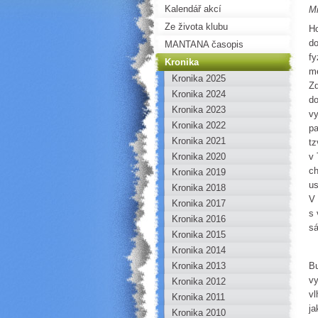
Kalendář akcí
Mi
Ze života klubu
Ho
do
MANTANA časopis
fy
Kronika
me
Kronika 2025
Zd
Kronika 2024
do
Kronika 2023
vy
Kronika 2022
pa
Kronika 2021
tz
Kronika 2020
v 
ch
Kronika 2019
us
Kronika 2018
V 
Kronika 2017
s 
Kronika 2016
sá
Kronika 2015
Kronika 2014
Kronika 2013
Bu
vy
Kronika 2012
vl
Kronika 2011
ja
Kronika 2010