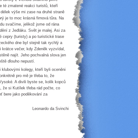
e té zmatené reakci turistů, kteří
h délek výše mi zase na druhé straně
rý je to moc krásná firnová tůra. Na
idu svačíme, jelikož jsme od rána
dění z Jedláku. Svět je malej. Asi za
epry (turisty) a po turistické trase
eckého dne byl stejně tak rychlý a
i krátce večer, kdy Zdeněk vyzvídal,
stěně najít. Jeho pochvalná slova jen
eště dlouho nepustí.
ubovými kolegy, kteří byli oceněni
onkrétně pro mě je třeba to, že
ysoké. A divili byste se, kolik kopců
 že si Kutílek třeba rád počte, co
chť bere jako poděkování za
Leonardo da Svinchi