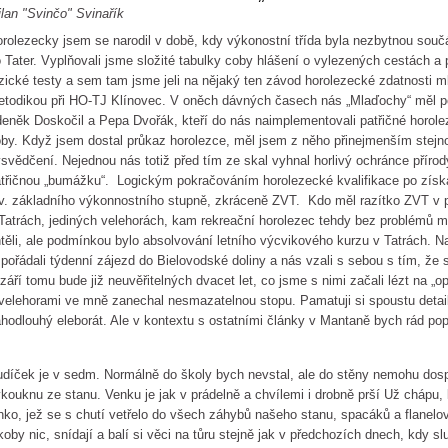
lan "Svinčo" Svinařík
rolezecky jsem se narodil v době, kdy výkonostní třída byla nezbytnou sou
 Tater. Vyplňovali jsme složité tabulky coby hlášení o vylezených cestách a 
zické testy a sem tam jsme jeli na nějaký ten závod horolezecké zdatnosti 
todikou při HO-TJ Klínovec. V oněch dávných časech nás „Mlaďochy“ měl p
eněk Doskočil a Pepa Dvořák, kteří do nás naimplementovali patřičné horo
by. Když jsem dostal průkaz horolezce, měl jsem z něho přinejmenším stejno
svědčení. Nejednou nás totiž před tím ze skal vyhnal horlivý ochránce přírod
třičnou „bumážku“. Logickým pokračováním horolezecké kvalifikace po získ
v. základního výkonnostního stupně, zkráceně ZVT. Kdo měl razítko ZVT v p
Tatrách, jediných velehorách, kam rekreační horolezec tehdy bez problémů
těli, ale podmínkou bylo absolvování letního výcvikového kurzu v Tatrách. Na
pořádali týdenní zájezd do Bielovodské doliny a nás vzali s sebou s tím, že s
září tomu bude již neuvěřitelných dvacet let, co jsme s nimi začali lézt na „o
velehorami ve mně zanechal nesmazatelnou stopu. Pamatuji si spoustu deta
hodlouhý eleborát. Ale v kontextu s ostatními články v Mantaně bych rád pop
díček je v sedm. Normálně do školy bych nevstal, ale do stěny nemohu dosp
kouknu ze stanu. Venku je jak v prádelně a chvílemi i drobně prší Už chápu,
hko, jež se s chutí vetřelo do všech záhybů našeho stanu, spacáků a flanelov
koby nic, snídají a balí si věci na tůru stejně jak v předchozích dnech, kdy 