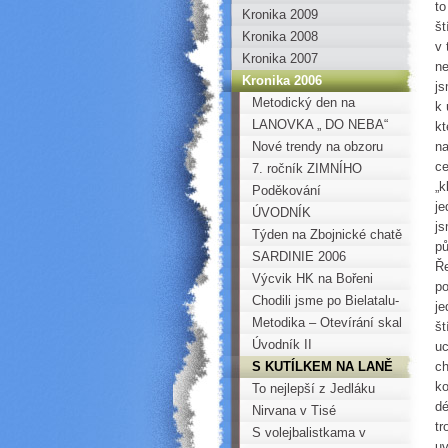
to
Kronika 2009
št
Kronika 2008
v 
Kronika 2007
ne
Kronika 2006
js
Metodický den na
k 
skalách v Perštejně
LANOVKA „ DO NEBA“
kt
Nové trendy na obzoru
na
ce
aneb soumrak klasiků
7. ročník ZIMNÍHO
„k
TÁBOŘENÍ
Poděkování
je
HOROKLUBU
ÚVODNÍK
js
CHOMUTOV
Týden na Zbojnické chatě
pů
SARDINIE 2006
Ře
Výcvik HK na Bořeni
po
Chodili jsme po Bielatalu-
je
Ottomühle
Metodika – Otevírání skal
št
Úvodník II
uc
S KUTÍLKEM NA LANĚ
ch
ko
ANEB „KUŤAS“ NENÍ
To nejlepší z Jedláku
dé
ŽÁDNÝ KRUŤAS
Nirvana v Tisé
tr
S volejbalistkama v
uv