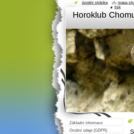
úvodní stránka
mapa str
tisk
Horoklub Chom
Základní informace
Osobní údaje (GDPR)
S