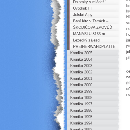
Bürschlickejch stěnách
Dolomity s mládeží
kř
Úvodník III
kr
Julské Alpy
hř
Babí léto v Tatrách –
vr
Brnčálka
ŠKODIČOVA ZPOVĚĎ
ne
ANEB KOUZLA S ČÍSLY
MANASLU 8163 m -
ho
report
Lezecký zájezd
js
pr
HOROKROUŽKU do
PREINERWANDPLATTE
ja
Kronika 2005
italských Dolomit
- MEGARAJBÁK V
př
Kronika 2004
OBLACÍCH
A 
Kronika 2003
če
Kronika 2002
ne
Kronika 2001
(s
Kronika 2000
dě
Kronika 1999
ne
Kronika 1998
Kronika 1997
Kronika 1996
Kronika 1995
Kronika 1994
Kronika 1993