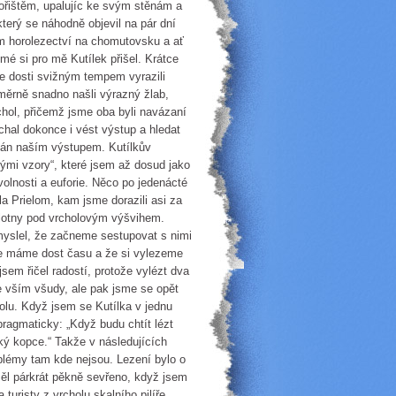
ořištěm, upalujíc ke svým stěnám a
terý se náhodně objevil na pár dní
em horolezectví na chomutovsku a ať
mé si pro mě Kutílek přišel. Krátce
me dosti svižným tempem vyrazili
měrně snadno našli výrazný žlab,
chol, přičemž jsme oba byli navázaní
chal dokonce i vést výstup a hledat
nován naším výstupem. Kutílkův
ými vzory“, které jsem až dosud jako
volnosti a euforie. Něco po jedenácté
a Prielom, kam jsme dorazili asi za
plotny pod vrcholovým výšvihem.
myslel, že začneme sestupovat s nimi
, že máme dost času a že si vylezeme
em řičel radostí, protože vylézt dva
se vším všudy, ale pak jsme se opět
olu. Když jsem se Kutílka v jednu
pragmaticky: „Když budu chtít lézt
ký kopce.“ Takže v následujících
oblémy tam kde nejsou. Lezení bylo o
ěl párkrát pěkně sevřeno, když jsem
 turisty z vrcholu skalního pilíře