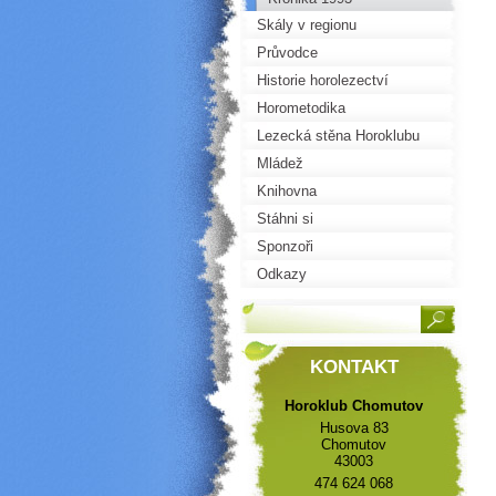
Skály v regionu
Průvodce
Historie horolezectví
Horometodika
Lezecká stěna Horoklubu
Mládež
Knihovna
Stáhni si
Sponzoři
Odkazy
KONTAKT
Horoklub Chomutov
Husova 83
Chomutov
43003
474 624 068