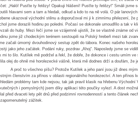
ičet: „Haló! Pusťte ty řetězy! Opakuji hlášení! Pusťte ty řetězy!“ Smáli jsme s
outili hlavami sem a tam a hledali, odkud a kdo to na ně volá. O pár lanovýc
ebene ukazoval východní stěnu a doporučoval mi ji k zimnímu přelezení, že p
chol jsme dorazili hodinu po poledni. Počasí se dokonale umoudřilo a tak v kl
vzali do huby. Mezi řečí jsme se vzájemně ujistili, že se vlastně známe od vi
dinu jsme již chodeckým terénem sestoupili na Polský hrebeň mezi tak zvané c
me začali úmorný dvouhodinový sestup zpět do tábora. Konec našeho horolez
ostý jako jeho začátek. Podání ruky, pozdrav „Ahoj“. Naposledy jsme se viděl
k mi to šlo. Kutílek mě podržel a řekl, že dobře, že dokonce i cestu umím ve 
ilila olej do ohně mé horolezecké vášně, která mě dodnes drží a doufám, že j
proč to všechno píšu? Protože Kutílek a jeho paní jsou již dnes mými kl
stným členstvím za přínos v oblasti regionálního horolezectví. A ten přínos k
hledám problémy tam kde nejsou, tak jak pravil klasik na hřebenu Východní V
kutečných i pomyslných) jsem díky aplikaci této poučky vylezl. A dost možná,
lal před dvaceti lety pět dnů před podzimní rovnodenností a tento článek ne
zapomenutelný zážitek.