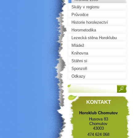
Skály v regionu
Průvodce
Historie horolezectví
Horometodika
Lezecká stěna Horoklubu
Mládež
Knihovna
Stáhni si
Sponzoři
Odkazy
KONTAKT
Horoklub Chomutov
Husova 83
Chomutov
43003
474 624 068