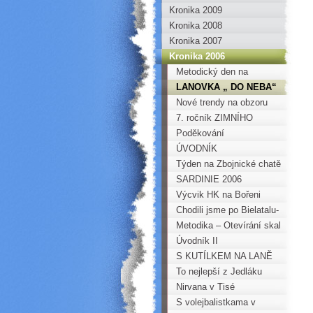
Kronika 2009
Kronika 2008
Kronika 2007
Kronika 2006
Metodický den na
skalách v Perštejně
LANOVKA „ DO NEBA“
Nové trendy na obzoru
aneb soumrak klasiků
7. ročník ZIMNÍHO
TÁBOŘENÍ
Poděkování
HOROKLUBU
ÚVODNÍK
CHOMUTOV
Týden na Zbojnické chatě
SARDINIE 2006
Výcvik HK na Bořeni
Chodili jsme po Bielatalu-
Ottomühle
Metodika – Otevírání skal
Úvodník II
S KUTÍLKEM NA LANĚ
ANEB „KUŤAS“ NENÍ
To nejlepší z Jedláku
ŽÁDNÝ KRUŤAS
Nirvana v Tisé
S volejbalistkama v