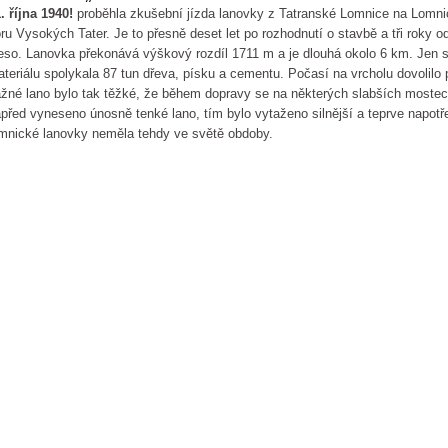
. října 1940!
proběhla zkušební jízda lanovky z Tatranské Lomnice na Lomnic
ru Vysokých Tater. Je to přesně deset let po rozhodnutí o stavbě a tři roky o
eso. Lanovka překonává výškový rozdíl 1711 m a je dlouhá okolo 6 km. Jen
teriálu spolykala 87 tun dřeva, písku a cementu. Počasí na vrcholu dovolilo 
žné lano bylo tak těžké, že během dopravy se na některých slabších mostech
před vyneseno únosně tenké lano, tím bylo vytaženo silnější a teprve napotř
mnické lanovky neměla tehdy ve světě obdoby.