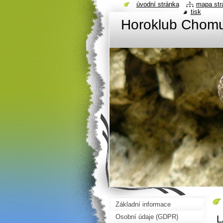
úvodní stránka
mapa str
tisk
Horoklub Chom
Základní informace
Osobní údaje (GDPR)
L