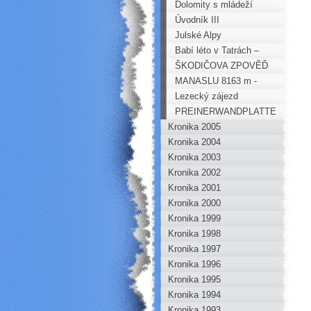
Bürschlickejch stěnách
Dolomity s mládeží
Úvodník III
Julské Alpy
Babí léto v Tatrách –
Brnčálka
ŠKODIČOVA ZPOVĚĎ
ANEB KOUZLA S ČÍSLY
MANASLU 8163 m -
report
Lezecký zájezd
HOROKROUŽKU do
PREINERWANDPLATTE
Kronika 2005
italských Dolomit
- MEGARAJBÁK V
Kronika 2004
OBLACÍCH
Kronika 2003
Kronika 2002
Kronika 2001
Kronika 2000
Kronika 1999
Kronika 1998
Kronika 1997
Kronika 1996
Kronika 1995
Kronika 1994
Kronika 1993