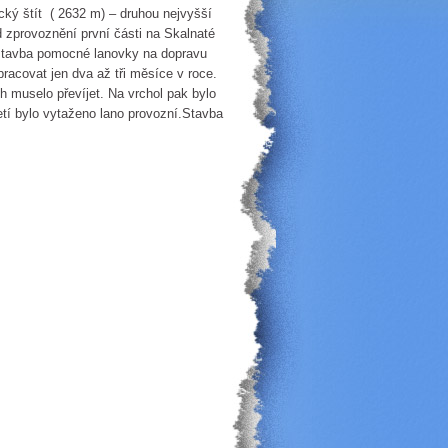
ký štít ( 2632 m) – druhou nejvyšší
d zprovoznění první části na Skalnaté
 stavba pomocné lanovky na dopravu
pracovat jen dva až tři měsíce v roce.
 muselo převíjet. Na vrchol pak bylo
etí bylo vytaženo lano provozní.Stavba