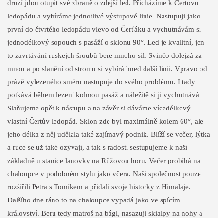
druzí jdou otupit své zbraně o zdejší led. Přicházíme k Čertovu
ledopádu a vybíráme jednotlivé výstupové linie. Nastupuji jako
první do čtvrtého ledopádu vlevo od Čerťáku a vychutnávám si
jednodélkový sopouch s pasáží o sklonu 90°. Led je kvalitní, jen
to zavrtávání ruskejch šroubů bere mnoho sil. Svinčo dolejzá za
mnou a po slanění od stromu si vybírá hned další linii. Vpravo od
právě vylezeného směru nastupuje do svého problému. I tady
potkává během lezení kolmou pasáž a náležitě si ji vychutnává.
Slaňujeme opět k nástupu a na závěr si dáváme vícedélkový
vlastní Čertův ledopád. Sklon zde byl maximálně kolem 60°, ale
jeho délka z něj udělala také zajímavý podnik. Blíží se večer, lýtka
a ruce se už také ozývají, a tak s radostí sestupujeme k naší
základně u stanice lanovky na Růžovou horu. Večer probíhá na
chaloupce v podobném stylu jako včera. Naši společnost pouze
rozšířili Petra s Tomíkem a přidali svoje historky z Himaláje.
Dalšího dne ráno to na chaloupce vypadá jako ve spícím
království. Beru tedy matroš na bágl, nasazuji skialpy na nohy a