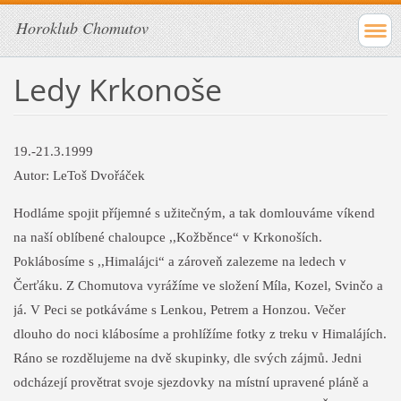
Horoklub Chomutov
Ledy Krkonoše
19.-21.3.1999
Autor: LeToš Dvořáček
Hodláme spojit příjemné s užitečným, a tak domlouváme víkend
na naší oblíbené chaloupce ,,Kožběnce“ v Krkonoších.
Poklábosíme s ,,Himalájci“ a zároveň zalezeme na ledech v
Čerťáku. Z Chomutova vyrážíme ve složení Míla, Kozel, Svinčo a
já. V Peci se potkáváme s Lenkou, Petrem a Honzou. Večer
dlouho do noci klábosíme a prohlížíme fotky z treku v Himalájích.
Ráno se rozdělujeme na dvě skupinky, dle svých zájmů. Jedni
odcházejí provětrat svoje sjezdovky na místní upravené pláně a