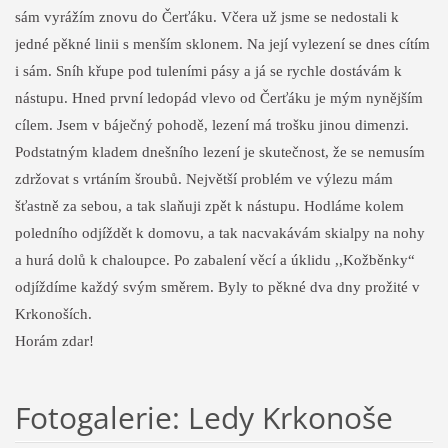
sám vyrážím znovu do Čerťáku. Včera už jsme se nedostali k
jedné pěkné linii s menším sklonem. Na její vylezení se dnes cítím
i sám. Sníh křupe pod tuleními pásy a já se rychle dostávám k
nástupu. Hned první ledopád vlevo od Čerťáku je mým nynějším
cílem. Jsem v báječný pohodě, lezení má trošku jinou dimenzi.
Podstatným kladem dnešního lezení je skutečnost, že se nemusím
zdržovat s vrtáním šroubů. Největší problém ve výlezu mám
šťastně za sebou, a tak slaňuji zpět k nástupu. Hodláme kolem
poledního odjíždět k domovu, a tak nacvakávám skialpy na nohy
a hurá dolů k chaloupce. Po zabalení věcí a úklidu ,,Kožběnky“
odjíždíme každý svým směrem. Byly to pěkné dva dny prožité v
Krkonoších.
Horám zdar!
Fotogalerie: Ledy Krkonoše