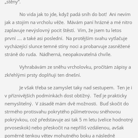
„stěny“.
No vida jak to jde, když padá sníh do bot! Ani nevím
jak a stojím na vrcholu věže. Mávám paní hrázné a mé nitro
zaplavuje nevýslovný pocit štěstí. Vím, že jsem tu letos
první …. a také asi poslední. Na protějším svahu vytlačuje
vycházející slunce temné stíny noci a probarvuje zasněžené
stráně do ruda. Nádherná, neopakovatelná chvíle.
Vyhrabávám ze sněhu vrcholovku, pročítám zápisy a
zkřehlými prsty doplňuji ten dnešní.
Je však třeba se zamyslet taky nad sestupem. Ten je i
v příznivějších podmínkách dost obtížný. Teď je prakticky
nemyslitelný. V zásadě mám dvě možnosti. Buď skočit do
strmého protisvahu pokrytého půlmetrovou sněhovou
pokrývkou, což představuje asi tak 5 m letu (velice hodnotný
prvoseskok) nebo přeskočit na nepříliš vzdálenou, avšak
poměrně tenkou větev mohutného boku a následně