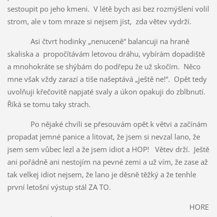
sestoupit po jeho kmeni. V létě bych asi bez rozmýšlení volil
strom, ale v tom mraze si nejsem jist, zda větev vydrží.
Asi čtvrt hodinky „nenuceně“ balancuji na hraně
skaliska a propočítávám letovou dráhu, vybírám dopadiště
a mnohokráte se shýbám do podřepu že už skočím. Něco
mne však vždy zarazí a tiše našeptává „ještě ne!“. Opět tedy
uvolňuji křečovitě napjaté svaly a úkon opakuji do zblbnutí.
Říká se tomu taky strach.
Po nějaké chvíli se přesouvám opět k větvi a začínám
propadat jemné panice a litovat, že jsem si nevzal lano, že
jsem sem vůbec lezl a že jsem idiot a HOP! Větev drží. Ještě
ani pořádně ani nestojím na pevné zemi a už vím, že zase až
tak velkej idiot nejsem, že lano je děsně těžký a že tenhle
první letošní výstup stál ZA TO.
HORE