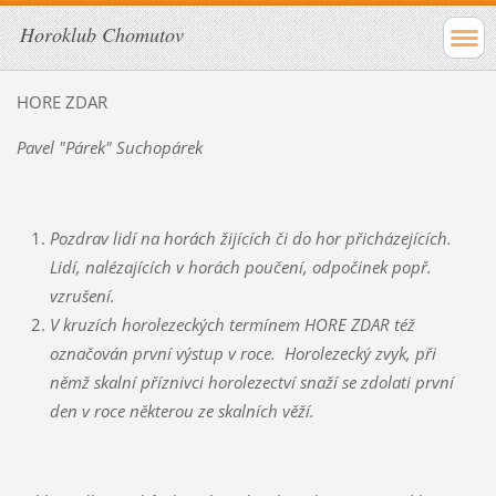
Horoklub Chomutov
HORE ZDAR
Pavel "Párek" Suchopárek
Pozdrav lidí na horách žijících či do hor přicházejících.
Lidí, nalézajících v horách poučení, odpočinek popř.
vzrušení.
V kruzích horolezeckých termínem HORE ZDAR též
označován první výstup v roce. Horolezecký zvyk, při
němž skalní příznivci horolezectví snaží se zdolati první
den v roce některou ze skalních věží.