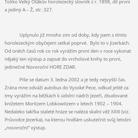
Toliko Velký Oťákův horolezecký slovník z r. 1898, díl první
a jediný A – Ž, str. 327.
Uplynulo již mnoho zim od doby, kdy jsem s tímto
horolezeckým obyčejem setkal poprvé. Bylo to v Jizerkách.
Od oněch časů rok co rok vyrážím první den v roce vykonat
nějaký ten výstup a zapsat do vrcholové knihy to první,
jedinečné Novoroční HORE ZDAR.
Píše se datum 3. ledna 2002 a je tedy nejvyšší čas.
Zrána mne odváží autobus do Vysoké Pece, odkud ještě za
tmy vyrážím na běžkách k údolní nádrži Jezeří, zbudované
knížetem Moritzem Lobkowitzem v letech 1902 – 1904.
Nedaleko takřka staleté hráze se nalézá skalní věž XXIII (viz.
Průvodce Jezerka), na kterou hodlám uskutečnit svůj letošní
„novoroční“ výstup.