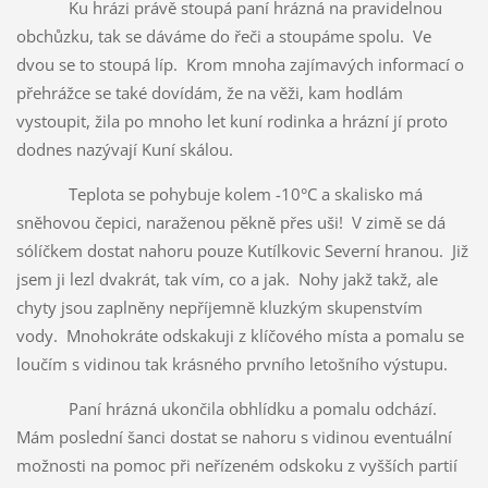
Ku hrázi právě stoupá paní hrázná na pravidelnou
obchůzku, tak se dáváme do řeči a stoupáme spolu. Ve
dvou se to stoupá líp. Krom mnoha zajímavých informací o
přehrážce se také dovídám, že na věži, kam hodlám
vystoupit, žila po mnoho let kuní rodinka a hrázní jí proto
dodnes nazývají Kuní skálou.
Teplota se pohybuje kolem -10°C a skalisko má
sněhovou čepici, naraženou pěkně přes uši! V zimě se dá
sólíčkem dostat nahoru pouze Kutílkovic Severní hranou. Již
jsem ji lezl dvakrát, tak vím, co a jak. Nohy jakž takž, ale
chyty jsou zaplněny nepříjemně kluzkým skupenstvím
vody. Mnohokráte odskakuji z klíčového místa a pomalu se
loučím s vidinou tak krásného prvního letošního výstupu.
Paní hrázná ukončila obhlídku a pomalu odchází.
Mám poslední šanci dostat se nahoru s vidinou eventuální
možnosti na pomoc při neřízeném odskoku z vyšších partií