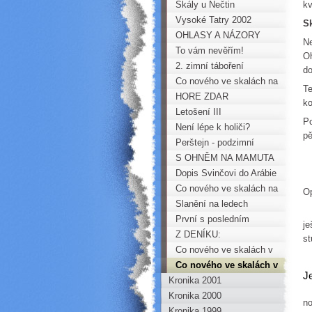
Skály u Nečtin
kv
Vysoké Tatry 2002
S
OHLASY A NÁZORY
Ne
To vám nevěřím!
Oh
2. zimní táboření
d
mládeže
Co nového ve skalách na
Te
Chomutovsku?
HORE ZDAR
ko
Letošení III
Po
Není lépe k holiči?
pě
Perštejn - podzimní
metodický den Horoklubu
S OHNĚM NA MAMUTA
Dopis Svinčovi do Arábie
Co nového ve skalách na
Op
Chomutovsku? 2
Slanění na ledech
Vm
První s posledním
je
Z DENÍKU:
st
Co nového ve skalách v
roce 2002
Co nového ve skalách v
J
Kronika 2001
roce 2002, 2. díl
Kronika 2000
no
Kronika 1999