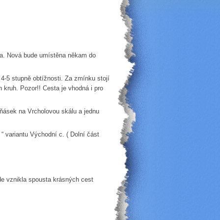
lovka. Nová bude umístěna někam do
4-5 stupně obtížnosti. Za zmínku stojí
 kruh. Pozor!! Cesta je vhodná i pro
aňásek na Vrcholovou skálu a jednu
“ variantu Východní c. ( Dolní část
vznikla spousta krásných cest