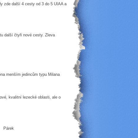
ly zde další 4 cesty od 3 do 5 UIAA a
další čtyři nové cesty. Zleva
ména menším jedincům typu Milana
kvalitní lezecké oblasti, ale o
k