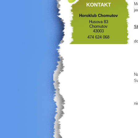
Mo
KONTAKT
je
Horoklub Chomutov
Husova 83
Chomutov
S
43003
Vl
474 624 068
do
Na
Sv
To
ni