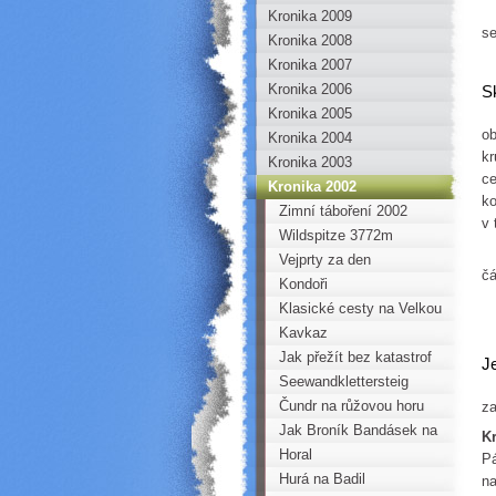
Sk
Kronika 2009
se
Kronika 2008
Kronika 2007
Kronika 2006
S
Kronika 2005
ob
Kronika 2004
kr
Kronika 2003
ce
Kronika 2002
ko
Zimní táboření 2002
v 
Wildspitze 3772m
Vejprty za den
čá
Kondoři
Klasické cesty na Velkou
Ostrovskou stěnu
Kavkaz
Jak přežít bez katastrof
J
výlet s Katastrofami
Seewandklettersteig
Čundr na růžovou horu
za
Jak Broník Bandásek na
Kr
všechny trampoty byl
Horal
Pá
připraven
Hurá na Badil
na