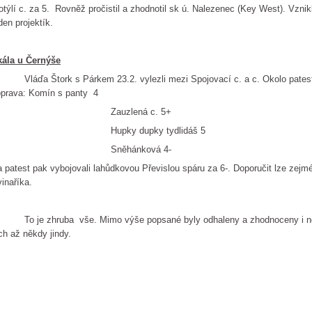
týlí c. za 5. Rovněž pročistil a zhodnotil sk ú. Nalezenec (Key West). Vznik
den projektík.
kála u Černýše
áďa Štork s Párkem 23.2. vylezli mezi Spojovací c. a c. Okolo patestu 
prava: Komín s panty 4
Zauzlená c. 5+
Hupky dupky tydlidáš 5
Sněhánková 4-
 patest pak vybojovali lahůdkovou Převislou spáru za 6-. Doporučit lze zej
inaříka.
 je zhruba vše. Mimo výše popsané byly odhaleny a zhodnoceny i nové, 
ch až někdy jindy.
Páre