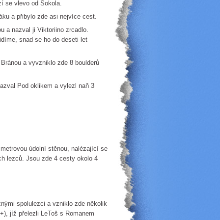
zí se vlevo od Sokola.
ku a přibylo zde asi nejvíce cest.
a nazval ji Viktoriino zrcadlo.
idíme, snad se ho do deseti let
Bránou a vyvzniklo zde 8 boulderů
nazval Pod oklikem a vylezl naň 3
trovou údolní stěnou, nalézající se
h lezců. Jsou zde 4 cesty okolo 4
znými spolulezci a vzniklo zde několik
4+), jíž přelezli LeToš s Romanem