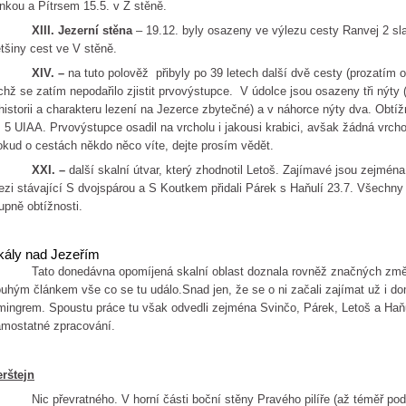
nkou a Pítrsem 15.5. v Z stěně.
XIII. Jezerní stěna
– 19.12. byly osazeny ve výlezu cesty Ranvej 2 sla
tšiny cest ve V stěně.
XIV. –
na tuto polověž přibyly po 39 letech další dvě cesty (prozatím 
chž se zatím nepodařilo zjistit prvovýstupce. V údolce jsou osazeny tři nýt
historii a charakteru lezení na Jezerce zbytečné) a v náhorce nýty dva. Obtí
 5 UIAA. Prvovýstupce osadil na vrcholu i jakousi krabici, avšak žádná vrcho
kud o cestách někdo něco víte, dejte prosím vědět.
XXI. –
další skalní útvar, který zhodnotil Letoš. Zajímavé jsou zejmén
zi stávající S dvojspárou a S Koutkem přidali Párek s Haňulí 23.7. Všechny
upně obtížnosti.
kály nad Jezeřím
ato donedávna opomíjená skalní oblast doznala rovněž značných změn 
uhým článkem vše co se tu událo.Snad jen, že se o ni začali zajímat už i do
ingrem. Spoustu práce tu však odvedli zejména Svinčo, Párek, Letoš a Haňu
mostatné zpracování.
rštejn
c převratného. V horní části boční stěny Pravého pilíře (až téměř pod 