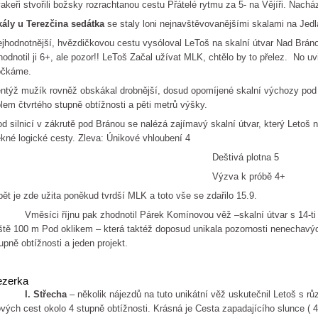
akeři stvořili božsky rozrachtanou cestu Přátelé rytmu za 5- na Vějíři. Nachá
kály u Terezčina sedátka
se staly loni nejnavštěvovanějšími skalami na Jedlá
jhodnotnější, hvězdičkovou cestu vysóloval LeToš na skalní útvar Nad Bránou 
odnotil ji 6+, ale pozor!! LeToš Začal užívat MLK, chtělo by to přelez. No uv
očkáme.
ntýž mužík rovněž obskákal drobnější, dosud opomíjené skalní výchozy pod 
lem čtvrtého stupně obtížnosti a pěti metrů výšky.
d silnicí v zákrutě pod Bránou se nalézá zajímavý skalní útvar, který Letoš 
kné logické cesty. Zleva: Únikové vhloubení 4
Deštivá plotna 5
Výzva k próbě 4+
ět je zde užita poněkud tvrdší MLK a toto vše se zdařilo 15.9.
ěsíci říjnu pak zhodnotil Párek Komínovou věž –skalní útvar s 14-ti me
ště 100 m Pod oklikem – která taktéž doposud unikala pozornosti nenechavýc
upně obtížnosti a jeden projekt.
ezerka
I. Střecha
– několik nájezdů na tuto unikátní věž uskutečnil Letoš s rů
vých cest okolo 4 stupně obtížnosti. Krásná je Cesta zapadajícího slunce ( 