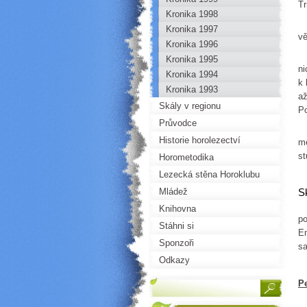
Tr
Kronika 1998
Kronika 1997
vě
Kronika 1996
Kronika 1995
ni
Kronika 1994
k 
Kronika 1993
až
Skály v regionu
Po
Průvodce
Historie horolezectví
me
st
Horometodika
Lezecká stěna Horoklubu
Mládež
S
T
Knihovna
po
Stáhni si
Em
Sponzoři
sa
Odkazy
Pe
Ni