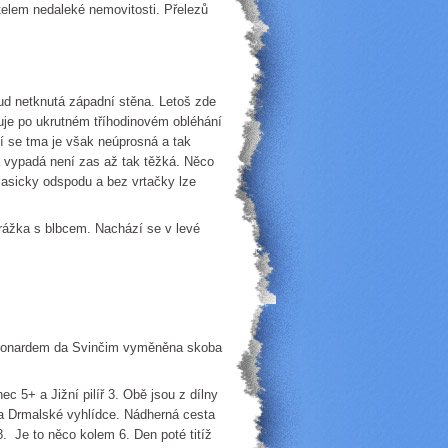
lem nedaleké nemovitosti. Přelezů
sud netknutá západní stěna. Letoš zde
zuje po ukrutném tříhodinovém obléhání
cí se tma je však neúprosná a tak
ta vypadá není zas až tak těžká. Něco
asicky odspodu a bez vrtačky lze
Srážka s blbcem. Nachází se v levé
Leonardem da Svinčim vyměněna skoba
5+ a Jižní pilíř 3. Obě jsou z dílny
na Drmalské vyhlídce. Nádherná cesta
. Je to něco kolem 6. Den poté titíž