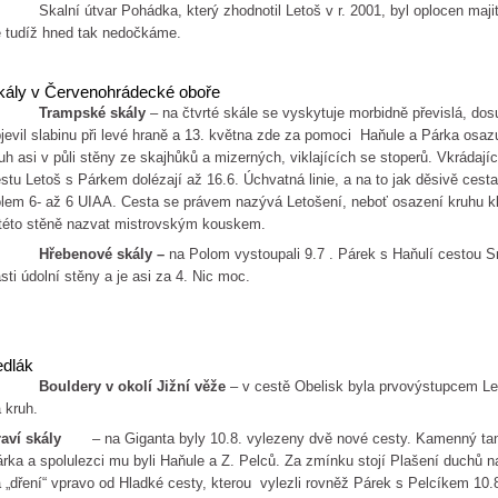
alní útvar Pohádka, který zhodnotil Letoš v r. 2001, byl oplocen majite
 tudíž hned tak nedočkáme.
kály v Červenohrádecké oboře
Trampské skály
– na čtvrté skále se vyskytuje morbidně převislá, do
jevil slabinu při levé hraně a 13. května zde za pomoci Haňule a Párka osa
uh asi v půli stěny ze skajhůků a mizerných, viklajících se stoperů. Vkrádají
stu Letoš s Párkem dolézají až 16.6. Úchvatná linie, a na to jak děsivě ces
lem 6- až 6 UIAA. Cesta se právem nazývá Letošení, neboť osazení kruhu kl
této stěně nazvat mistrovským kouskem.
Hřebenové skály –
na Polom vystoupali 9.7 . Párek s Haňulí cestou 
sti údolní stěny a je asi za 4. Nic moc.
edlák
Bouldery v okolí Jižní věže
– v cestě Obelisk byla prvovýstupcem 
 kruh.
aví skály
– na Giganta byly 10.8. vylezeny dvě nové cesty. Kamenný tanec 
rka a spolulezci mu byli Haňule a Z. Pelců. Za zmínku stojí Plašení duchů 
 „dření“ vpravo od Hladké cesty, kterou vylezli rovněž Párek s Pelcíkem 10.8