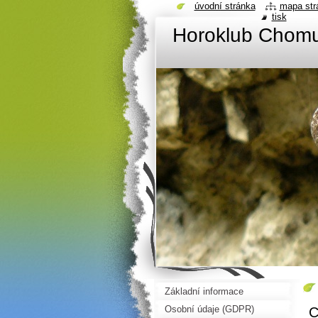
úvodní stránka
mapa str
tisk
Horoklub Chom
Základní informace
Osobní údaje (GDPR)
C