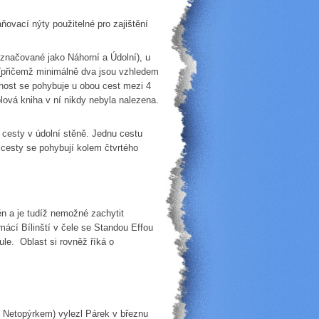
ňovací nýty použitelné pro zajištění
označované jako Náhorní a Údolní), u
y (přičemž minimálně dva jsou vzhledem
žnost se pohybuje u obou cest mezi 4
lová kniha v ní nikdy nebyla nalezena.
a cesty v údolní stěně. Jednu cestu
 cesty se pohybují kolem čtvrtého
a je tudíž nemožné zachytit
mácí Bílinští v čele se Standou Effou
le. Oblast si rovněž říká o
Netopýrkem) vylezl Párek v březnu