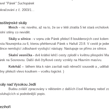
vel "Párek" Suchopárek
kračování z č. 2003/1…
asištejnské skály
Mnich
– nic nového, až na to, že se v létě ztratila 5 let stará vrcho
olní stěny co nevidět.
Skály u silnice
- v srpnu zde Párek přelezl 8 boulderových cest kolem 
sta Nounejmka za 6, kterou přehlemzali Párek s Haňulí 23.8. V cestě je jeden
dince nemilující zdlouhavé vysilující nástupy. Nastupuje se přímo ze silnice.
Skalní vesnička -
dvě krátké lehčí cesty zplodil v květnu přespolní M
rek na Sosnovou. Další dvě čtyřkové cesty vznikly na Hlavním masívu.
Kokrháč –
během léta k nám zavítali naši němečtí sousedé a „ udělali 
ěny přelezli vlevo koutkem – vcelku logické. )
kály nad Vysokou Jedlí
udou zvlášť zpracovány v některém z dalších čísel Mantany neboť zde 
sluhujících si podrobnější popis.
ezihoří