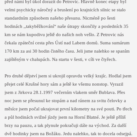
před námi byl úkol dorazit do Petrovic. Hlavně konec etapy byl
velmi psychicky náročný a bruslení po krajnicích silnic se stalo
standardním způsobem našeho přesunu. Nicméně po šesti
hodinách ,,takyběžkování“ naše útrapy skončily a posledních 35
km se nám kupodivu ještě do našich noh vešlo. Z Petrovic nás
čekala zpáteční cesta přes Ústí nad Labem domů. Suma sumárum
170 km za asi 30 hodin čistého času. Jeli jsme nalehko se spaním
zajištěným v chalupách. Na startu v šesti, v cíli ve čtyřech.
Pro druhé dějství jsem si ukrojil opravdu velký krajíc. Hodlal jsem
přejet celé Krušné hory sám a ještě ke všemu nonstop. Vyrazil
jsem z Jirkova 28.1.1997 večerním vlakem směr Bublava. Přes
noc jsem se přesunul ke stopám a nad ránem za svitu čelovky a
měsíce jsem počal ukrajovat první kilometry na své pouti. Po třech
a půl hodinách svižné jízdy jsem na Horní Blatné. Je ještě příliš
brzy na pauzu, a tak plynule pokračuji dále na východ. Za další
dvě hodinky jsem na Božáku. Jedu nalehko, tak to docela odsejpá.