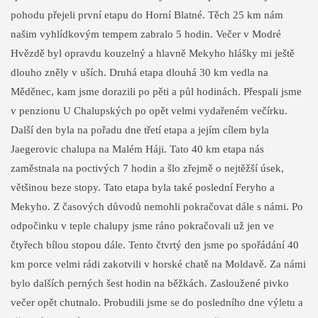
pohodu přejeli první etapu do Horní Blatné. Těch 25 km nám
našim vyhlídkovým tempem zabralo 5 hodin. Večer v Modré
Hvězdě byl opravdu kouzelný a hlavně Mekyho hlášky mi ještě
dlouho zněly v uších. Druhá etapa dlouhá 30 km vedla na
Měděnec, kam jsme dorazili po pěti a půl hodinách. Přespali jsme
v penzionu U Chalupských po opět velmi vydařeném večírku.
Další den byla na pořadu dne třetí etapa a jejím cílem byla
Jaegerovic chalupa na Malém Háji. Tato 40 km etapa nás
zaměstnala na poctivých 7 hodin a šlo zřejmě o nejtěžší úsek,
většinou beze stopy. Tato etapa byla také poslední Feryho a
Mekyho. Z časových důvodů nemohli pokračovat dále s námi. Po
odpočinku v teple chalupy jsme ráno pokračovali už jen ve
čtyřech bílou stopou dále. Tento čtvrtý den jsme po spořádání 40
km porce velmi rádi zakotvili v horské chatě na Moldavě. Za námi
bylo dalších perných šest hodin na běžkách. Zasloužené pivko
večer opět chutnalo. Probudili jsme se do posledního dne výletu a