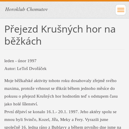
Horoklub Chomutov
Přejezd Krušných hor na
běžkách
leden - únor 1997
Autor: LeToš Dvořáček
Moje běžkařské aktivity tohoto roku dosahovaly zřejmě svého
maxima, protože vrhnout se třikrát během jednoho měsíce do
pokusu o přejezd Krušných hor hodnotím teď s odstupem času
jako holé šílenství.
První dějství se konalo 16.1.- 20.1. 1997. Jeho aktéry spolu se
mnou byli Svinčo, Kozel, Jířa, Meky a Fery. Vyrazili jsme
společně 16. ledna ráno z Bublavy a během prvního dne jsme na