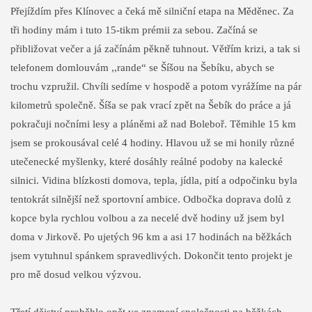
Přejíždím přes Klínovec a čeká mě silniční etapa na Měděnec. Za
tři hodiny mám i tuto 15-tikm prémii za sebou. Začíná se
přibližovat večer a já začínám pěkně tuhnout. Větřím krizi, a tak si
telefonem domlouvám ,,rande“ se Šíšou na Šebíku, abych se
trochu vzpružil. Chvíli sedíme v hospodě a potom vyrážíme na pár
kilometrů společně. Šíša se pak vrací zpět na Šebík do práce a já
pokračuji nočními lesy a pláněmi až nad Boleboř. Těmihle 15 km
jsem se prokousával celé 4 hodiny. Hlavou už se mi honily různé
utečenecké myšlenky, které dosáhly reálné podoby na kalecké
silnici. Vidina blízkosti domova, tepla, jídla, pití a odpočinku byla
tentokrát silnější než sportovní ambice. Odbočka doprava dolů z
kopce byla rychlou volbou a za necelé dvě hodiny už jsem byl
doma v Jirkově. Po ujetých 96 km a asi 17 hodinách na běžkách
jsem vytuhnul spánkem spravedlivých. Dokončit tento projekt je
pro mě dosud velkou výzvou.
Třetí dějství proběhlo opět ve znamení společnosti na běžkách.