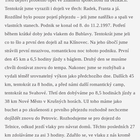
Tentokrát jsme vyrazili i dojeli ve třech: Radek, Franta a já.
Rozdílné bylo pouze pojetí přejezdu – jeli jsme natěžko a spali ve
vlastních stanech. Podnik se konal od 8. do 11.2.1997. Potřetí
během krátké doby jedu vlakem do Bublavy. Tentokrát jsme jeli
co to šlo a první den dojeli až na Klínovec. Na jeho úbočí jsme
strávili první mrazivou, romantickou noc tohoto podniku. První
den 45 km a 6,5 hodiny jízdy s báglem. Druhý den se musíme
chvíli dostávat znovu do tempa. Nakonec jsme se rozhýbali a
vydali téměř srovnatelný výkon jako předchozího dne. Dalších 45
km, tentokrát za 8 hodin, a před námi další romantický camp,
tentokrát na Svahové. Třetí den dobýváme po 8,5 hodinách jízdy a
38 km Nové Město v Krušných horách. Už toho máme jako
buchet a po zkušenosti z prvního přejezdu rozhodně nechceme
dojíždět znovu do Petrovic. Rozhodujeme se pro dojezd do
Telnice, odkud jezdí vlaky pro návrat domů. Těchto posledních 27
km zdoláváme za asi 3 hodiny. Zdařilo se, ve vlaku z nás kromě