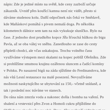
nápis: Zde je jediné místo na světě, kde ceny zazboží určuje
zákazník. Uvnitř přes kouřící kamna není nic vidět, přesto si
dáváme studenou kolu. Další odpočinek nás čeká ve Smědavě,
kde Maňáskovi pomáhá s pivem nemalá doga. Po několika
kilometrech dálnice sem tam na nás vykukuje sluníčko. Bylo na
čase. Z jednoho dost prudkého kopce Jířa šťouchá hůlkou do bigu
Pavla, až se oba válej ve sněhu. Zanedlouho se zase do cesty
připletli chodci, ale včas uskakujou. Trochu volného času
využíváme výstupem mezi skalami na kopec poblíž Ořešníku. Zde
si prohlížíme smutnou krajinu ozářenou sluncem a čadící komíny
v Polsku. Po nasazení bigů na záda sjíždíme do Ferdinandova, kde
nás vítá Lesní restaurace na malé posezení. Nevyužíváme
možnosti naskytujícího se ubytování za 150,- včetně snídaně, a
tak i poslední noc trávíme ve stanech.
Do rána nám zmrzla voda a nakonec došla i bomba na vaření. Po
sbalení a vrstevnicí přes Zvon a Homoli cukru přijíždíme do