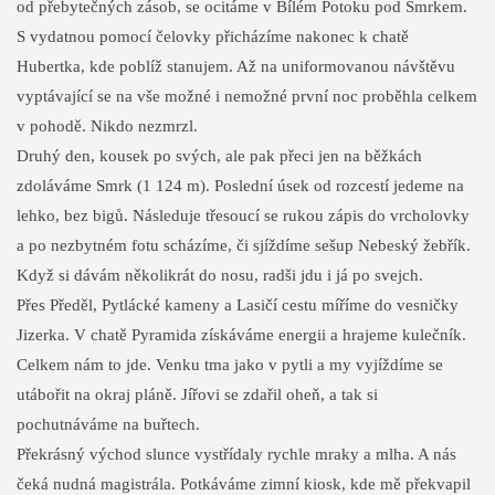
od přebytečných zásob, se ocitáme v Bílém Potoku pod Smrkem.
S vydatnou pomocí čelovky přicházíme nakonec k chatě
Hubertka, kde poblíž stanujem. Až na uniformovanou návštěvu
vyptávající se na vše možné i nemožné první noc proběhla celkem
v pohodě. Nikdo nezmrzl.
Druhý den, kousek po svých, ale pak přeci jen na běžkách
zdoláváme Smrk (1 124 m). Poslední úsek od rozcestí jedeme na
lehko, bez bigů. Následuje třesoucí se rukou zápis do vrcholovky
a po nezbytném fotu scházíme, či sjíždíme sešup Nebeský žebřík.
Když si dávám několikrát do nosu, radši jdu i já po svejch.
Přes Předěl, Pytlácké kameny a Lasičí cestu míříme do vesničky
Jizerka. V chatě Pyramida získáváme energii a hrajeme kulečník.
Celkem nám to jde. Venku tma jako v pytli a my vyjíždíme se
utábořit na okraj pláně. Jířovi se zdařil oheň, a tak si
pochutnáváme na buřtech.
Překrásný východ slunce vystřídaly rychle mraky a mlha. A nás
čeká nudná magistrála. Potkáváme zimní kiosk, kde mě překvapil