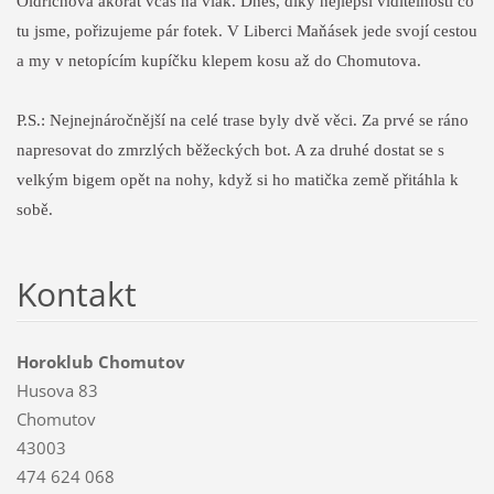
Oldřichova akorát včas na vlak. Dnes, díky nejlepší viditelnosti co
tu jsme, pořizujeme pár fotek. V Liberci Maňásek jede svojí cestou
a my v netopícím kupíčku klepem kosu až do Chomutova.
P.S.: Nejnejnáročnější na celé trase byly dvě věci. Za prvé se ráno
napresovat do zmrzlých běžeckých bot. A za druhé dostat se s
velkým bigem opět na nohy, když si ho matička země přitáhla k
sobě.
Kontakt
Horoklub Chomutov
Husova 83
Chomutov
43003
474 624 068