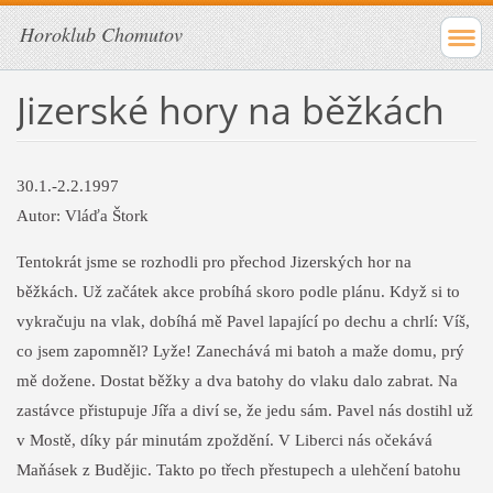
Horoklub Chomutov
Jizerské hory na běžkách
30.1.-2.2.1997
Autor: Vláďa Štork
Tentokrát jsme se rozhodli pro přechod Jizerských hor na
běžkách. Už začátek akce probíhá skoro podle plánu. Když si to
vykračuju na vlak, dobíhá mě Pavel lapající po dechu a chrlí: Víš,
co jsem zapomněl? Lyže! Zanechává mi batoh a maže domu, prý
mě dožene. Dostat běžky a dva batohy do vlaku dalo zabrat. Na
zastávce přistupuje Jířa a diví se, že jedu sám. Pavel nás dostihl už
v Mostě, díky pár minutám zpoždění. V Liberci nás očekává
Maňásek z Budějic. Takto po třech přestupech a ulehčení batohu