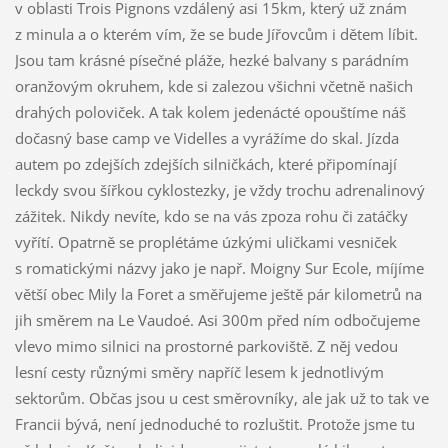
v oblasti Trois Pignons vzdálený asi 15km, který už znám
z minula a o kterém vím, že se bude Jířovcům i dětem líbit.
Jsou tam krásné písečné pláže, hezké balvany s parádním
oranžovým okruhem, kde si zalezou všichni včetně našich
drahých poloviček. A tak kolem jedenácté opouštíme náš
dočasný base camp ve Videlles a vyrážíme do skal. Jízda
autem po zdejších zdejších silničkách, které připomínají
leckdy svou šířkou cyklostezky, je vždy trochu adrenalinový
zážitek. Nikdy nevíte, kdo se na vás zpoza rohu či zatáčky
vyřítí. Opatrně se proplétáme úzkými uličkami vesniček
s romatickými názvy jako je např. Moigny Sur Ecole, míjíme
větší obec Mily la Foret a směřujeme ještě pár kilometrů na
jih směrem na Le Vaudoé. Asi 300m před ním odbočujeme
vlevo mimo silnici na prostorné parkoviště. Z něj vedou
lesní cesty různými směry napříč lesem k jednotlivým
sektorům. Občas jsou u cest směrovníky, ale jak už to tak ve
Francii bývá, není jednoduché to rozluštit. Protože jsme tu