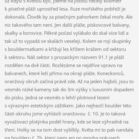
už kdysi s Květou byli, jdeme na jistotu necelý kilometr
k písečné pláži uprostřed lesa. Iluze mořského pobřeží je
dokonalá. Člověk by za písečným pahorkem čekal moře. Ale
nic takového tam není. Jen další pláže, pískovcové balvany,
skalky a borovice. Pěkné počasí vylákalo do skal více lidí a
tak už to vypadá ve skalách veseleji. Kolem se rojí skupinky
s bouldermatkami a křižují les křížem krážem od sektoru
k sektoru. Náš sektor s prozaickým názvem 91.1 je pláží
rozdělen na dvě části. Rozlézáme se nejdříve vpravo na
balvanech, které leží přímo na okraji pláže. Koneckonců,
oranžový okruh začíná právě zde. Až na jeden hajból, jsou to
vesměs nízké kameny tak do 3m výšky s luxusním dopadem
do písku. Jedná se vesměs o lehčí plotnové lezení
s výrazným estetickým zážitkem. Jako nejhezčí boulder této
části okruhu jsme vyhlásili oranžovou č. 10. Je to taková
vyvažovací plotýnka podél hrany, kde se leze výhradně na
tření. Holky se na tom dost vyblbly. Květa mi to pak nandala
na boulderu č. 7b, který jsem ani po mnoha pokusech