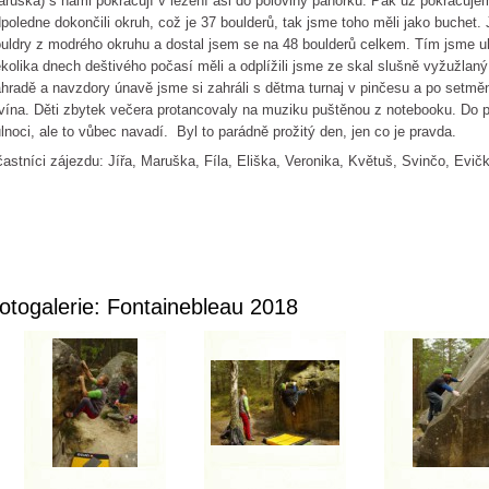
ruška) s námi pokračují v lezení asi do poloviny pahorku. Pak už pokračuje
poledne dokončili okruh, což je 37 boulderů, tak jsme toho měli jako buchet. J
uldry z modrého okruhu a dostal jsem se na 48 boulderů celkem. Tím jsme uh
kolika dnech deštivého počasí měli a odplížili jsme ze skal slušně vyžužlaný
hradě a navzdory únavě jsme si zahráli s dětma turnaj v pinčesu a po setměn
vína. Děti zbytek večera protancovaly na muziku puštěnou z notebooku. Do p
lnoci, ale to vůbec navadí. Byl to parádně prožitý den, jen co je pravda.
astníci zájezdu: Jířa, Maruška, Fíla, Eliška, Veronika, Květuš, Svinčo, Evi
otogalerie: Fontainebleau 2018