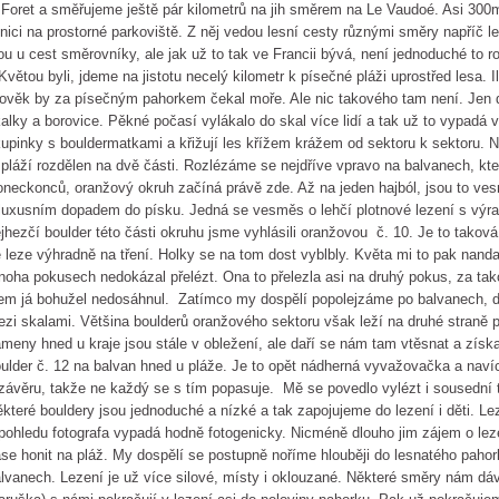
 Foret a směřujeme ještě pár kilometrů na jih směrem na Le Vaudoé. Asi 3
lnici na prostorné parkoviště. Z něj vedou lesní cesty různými směry napříč
ou u cest směrovníky, ale jak už to tak ve Francii bývá, není jednoduché to ro
Květou byli, jdeme na jistotu necelý kilometr k písečné pláži uprostřed lesa.
ověk by za písečným pahorkem čekal moře. Ale nic takového tam není. Jen d
alky a borovice. Pěkné počasí vylákalo do skal více lidí a tak už to vypadá v
upinky s bouldermatkami a křižují les křížem krážem od sektoru k sektoru.
 pláží rozdělen na dvě části. Rozlézáme se nejdříve vpravo na balvanech, kter
neckonců, oranžový okruh začíná právě zde. Až na jeden hajból, jsou to v
luxusním dopadem do písku. Jedná se vesměs o lehčí plotnové lezení s výr
jhezčí boulder této části okruhu jsme vyhlásili oranžovou č. 10. Je to takov
 leze výhradně na tření. Holky se na tom dost vyblbly. Květa mi to pak nanda
oha pokusech nedokázal přelézt. Ona to přelezla asi na druhý pokus, za ta
em já bohužel nedosáhnul. Zatímco my dospělí popolejzáme po balvanech, dět
zi skalami. Většina boulderů oranžového sektoru však leží na druhé straně 
meny hned u kraje jsou stále v obležení, ale daří se nám tam vtěsnat a získ
ulder č. 12 na balvan hned u pláže. Je to opět nádherná vyvažovačka a nav
závěru, takže ne každý se s tím popasuje. Mě se povedlo vylézt i sousední t
které bouldery jsou jednoduché a nízké a tak zapojujeme do lezení i děti. Le
pohledu fotografa vypadá hodně fotogenicky. Nicméně dlouho jim zájem o leze
se honit na pláž. My dospělí se postupně noříme hlouběji do lesnatého pahor
lvanech. Lezení je už více silové, místy i oklouzané. Některé směry nám dáv