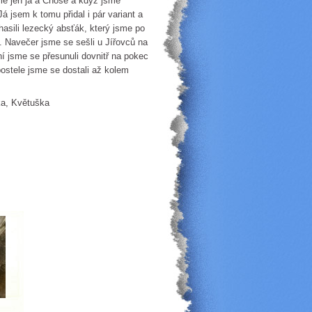
me jen já a Chosé a když jsme
á jsem k tomu přidal i pár variant a
asili lezecký absťák, který jsme po
. Navečer jsme se sešli u Jířovců na
í jsme se přesunuli dovnitř na pokec
ostele jsme se dostali až kolem
čka, Květuška