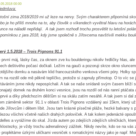
.05.2018 00:00
ředmluva:
tošní zima 2018/2019 mi už leze na nervy. Svým charakterem připomíná skot
bo je ho příliš mnoho na to, aby člověk o víkendech vyvětral hlavu na horác
unce na náladě nepřidají. A tak jsem rozhodl trochu prosvětlit tu letošní pol
pomínkou z jara 2018, kdy jsme společně s Jířovcema navštívili mekku boul
erý 1.5.2018 – Trois Pignons 91.1
 první máj, lásky čas, za oknem zve ku boulderingu nikoliv hrdličky hlas, al
ech deštivého počasí dočkali. Ležím na gauči a pozoruji skrze okno slunc
otějšího domku a nasávám klid francouzského venkova všemi póry. Holky spí s
m na rozdíl ode mě pěkně teplíčko, protože si zapnuly přímotop. O to víc s
táváním jsme nikdy nepospíchali. A tak se naše snídaně svým časem blíží spí
onajatý domek na druhém konci vesnice, jsou na rozdíl od nás ranní ptáčata a 
prvé a díky předchozím děšťům si na skálu zatím nesáhli. A tak jsem si dal 
em záměrně sektor 91.1 v oblasti Trois Pignons vzdálený asi 15km, který u
de Jířovcům i dětem líbit. Jsou tam krásné písečné pláže, hezké balvany s
lezou všichni včetně našich drahých poloviček. A tak kolem jedenácté opo
delles a vyrážíme do skal. Jízda autem po zdejších zdejších silničkách, kter
klostezky, je vždy trochu adrenalinový zážitek. Nikdy nevíte, kdo se na vás 
 proplétáme úzkými uličkami vesniček s romatickými názvy jako je např. Moi