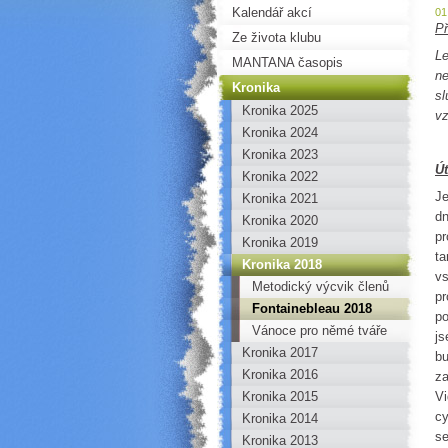
Kalendář akcí
01
P
Ze života klubu
Le
MANTANA časopis
ne
Kronika
sl
Kronika 2025
vz
Kronika 2024
Kronika 2023
Út
Kronika 2022
Je
Kronika 2021
dn
Kronika 2020
pr
Kronika 2019
ta
Kronika 2018
vs
Metodický výcvik členů
pr
Fontainebleau 2018
po
Vánoce pro němé tváře
js
Kronika 2017
bu
Kronika 2016
za
Kronika 2015
Vi
cy
Kronika 2014
se
Kronika 2013