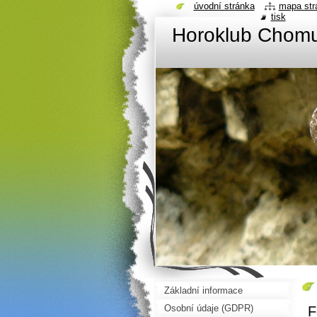
úvodní stránka
mapa str
tisk
Horoklub Chom
Základní informace
Osobní údaje (GDPR)
F