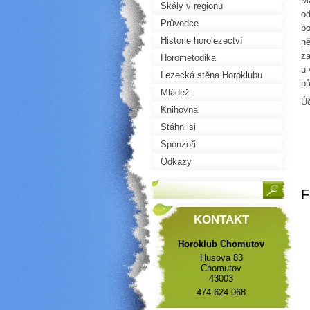
Ma
Skály v regionu
od
Průvodce
bo
Historie horolezectví
ně
za
Horometodika
u 
Lezecká stěna Horoklubu
pů
Mládež
Úč
Knihovna
Stáhni si
Sponzoři
Odkazy
F
KONTAKT
Horoklub Chomutov
Husova 83
Chomutov
43003
474 624 068