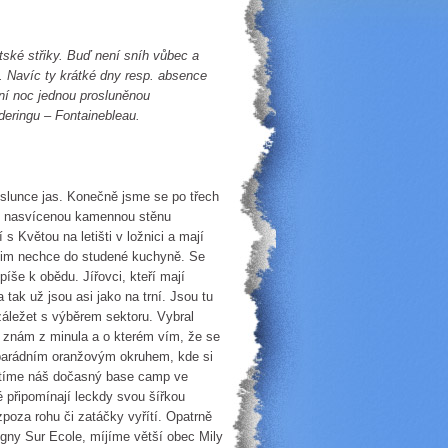
ské střiky. Buď není sníh vůbec a
h. Navíc ty krátké dny resp. absence
ární noc jednou prosluněnou
deringu – Fontainebleau.
e slunce jas. Konečně jsme se po třech
em nasvícenou kamennou stěnu
 Květou na letišti v ložnici a mají
e jim nechce do studené kuchyně. Se
še k obědu. Jířovci, kteří mají
tak už jsou asi jako na trní. Jsou tu
záležet s výběrem sektoru. Vybral
ž znám z minula a o kterém vím, že se
 parádním oranžovým okruhem, kde si
uštíme náš dočasný base camp ve
é připomínají leckdy svou šířkou
zpoza rohu či zatáčky vyřítí. Opatrně
gny Sur Ecole, míjíme větší obec Mily