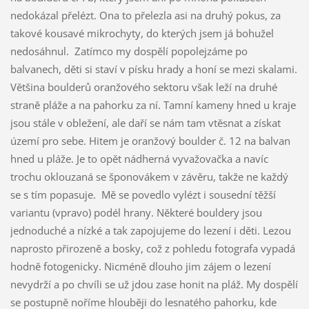
nedokázal přelézt. Ona to přelezla asi na druhý pokus, za
takové kousavé mikrochyty, do kterých jsem já bohužel
nedosáhnul. Zatímco my dospělí popolejzáme po
balvanech, děti si staví v písku hrady a honí se mezi skalami.
Většina boulderů oranžového sektoru však leží na druhé
straně pláže a na pahorku za ní. Tamní kameny hned u kraje
jsou stále v obležení, ale daří se nám tam vtěsnat a získat
území pro sebe. Hitem je oranžový boulder č. 12 na balvan
hned u pláže. Je to opět nádherná vyvažovačka a navíc
trochu oklouzaná se šponovákem v závěru, takže ne každý
se s tím popasuje. Mě se povedlo vylézt i sousední těžší
variantu (vpravo) podél hrany. Některé bouldery jsou
jednoduché a nízké a tak zapojujeme do lezení i děti. Lezou
naprosto přirozeně a bosky, což z pohledu fotografa vypadá
hodně fotogenicky. Nicméně dlouho jim zájem o lezení
nevydrží a po chvíli se už jdou zase honit na pláž. My dospělí
se postupně noříme hlouběji do lesnatého pahorku, kde