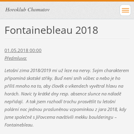
Horoklub Chomutov
Fontainebleau 2018
01.05.2018 00:00
Předmluva:
Letošní zima 2018/2019 mi už leze na nervy. Svým charakterem
připomíná skotské střiky. Buď není sníh vůbec a nebo je ho
příliš mnoho na to, aby člověk o víkendech vyvětral hlavu na
horách. Navíc ty krátké dny resp. absence slunce na náladě
nepřidají. A tak jsem rozhodl trochu prosvětlit tu letošní
polární noc jednou prosluněnou vzpomínkou z jara 2018, kdy
jsme společně s Jířovcema navštívili mekku boulderingu –
Fontainebleau.