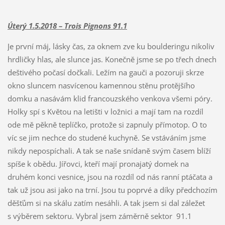
Úterý 1.5.2018 – Trois Pignons 91.1
Je první máj, lásky čas, za oknem zve ku boulderingu nikoliv
hrdličky hlas, ale slunce jas. Konečně jsme se po třech dnech
deštivého počasí dočkali. Ležím na gauči a pozoruji skrze
okno sluncem nasvícenou kamennou stěnu protějšího
domku a nasávám klid francouzského venkova všemi póry.
Holky spí s Květou na letišti v ložnici a mají tam na rozdíl
ode mě pěkně teplíčko, protože si zapnuly přímotop. O to
víc se jim nechce do studené kuchyně. Se vstáváním jsme
nikdy nepospíchali. A tak se naše snídaně svým časem blíží
spíše k obědu. Jířovci, kteří mají pronajatý domek na
druhém konci vesnice, jsou na rozdíl od nás ranní ptáčata a
tak už jsou asi jako na trní. Jsou tu poprvé a díky předchozím
děšťům si na skálu zatím nesáhli. A tak jsem si dal záležet
s výběrem sektoru. Vybral jsem záměrně sektor 91.1