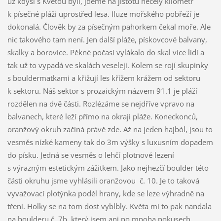
už kdysi s Květou byli, jdeme na jistotu necelý kilometr
k písečné pláži uprostřed lesa. Iluze mořského pobřeží je
dokonalá. Člověk by za písečným pahorkem čekal moře. Ale
nic takového tam není. Jen další pláže, pískovcové balvany,
skalky a borovice. Pěkné počasí vylákalo do skal více lidí a
tak už to vypadá ve skalách veseleji. Kolem se rojí skupinky
s bouldermatkami a křižují les křížem krážem od sektoru
k sektoru. Náš sektor s prozaickým názvem 91.1 je pláží
rozdělen na dvě části. Rozlézáme se nejdříve vpravo na
balvanech, které leží přímo na okraji pláže. Koneckonců,
oranžový okruh začíná právě zde. Až na jeden hajból, jsou to
vesměs nízké kameny tak do 3m výšky s luxusním dopadem
do písku. Jedná se vesměs o lehčí plotnové lezení
s výrazným estetickým zážitkem. Jako nejhezčí boulder této
části okruhu jsme vyhlásili oranžovou č. 10. Je to taková
vyvažovací plotýnka podél hrany, kde se leze výhradně na
tření. Holky se na tom dost vyblbly. Květa mi to pak nandala
na boulderu č. 7b, který jsem ani po mnoha pokusech