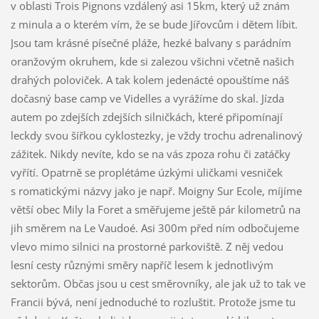
v oblasti Trois Pignons vzdálený asi 15km, který už znám
z minula a o kterém vím, že se bude Jířovcům i dětem líbit.
Jsou tam krásné písečné pláže, hezké balvany s parádním
oranžovým okruhem, kde si zalezou všichni včetně našich
drahých poloviček. A tak kolem jedenácté opouštíme náš
dočasný base camp ve Videlles a vyrážíme do skal. Jízda
autem po zdejších zdejších silničkách, které připomínají
leckdy svou šířkou cyklostezky, je vždy trochu adrenalinový
zážitek. Nikdy nevíte, kdo se na vás zpoza rohu či zatáčky
vyřítí. Opatrně se proplétáme úzkými uličkami vesniček
s romatickými názvy jako je např. Moigny Sur Ecole, míjíme
větší obec Mily la Foret a směřujeme ještě pár kilometrů na
jih směrem na Le Vaudoé. Asi 300m před ním odbočujeme
vlevo mimo silnici na prostorné parkoviště. Z něj vedou
lesní cesty různými směry napříč lesem k jednotlivým
sektorům. Občas jsou u cest směrovníky, ale jak už to tak ve
Francii bývá, není jednoduché to rozluštit. Protože jsme tu