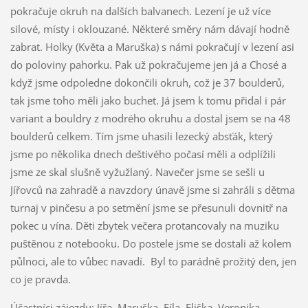
pokračuje okruh na dalších balvanech. Lezení je už více
silové, místy i oklouzané. Některé směry nám dávají hodně
zabrat. Holky (Květa a Maruška) s námi pokračují v lezení asi
do poloviny pahorku. Pak už pokračujeme jen já a Chosé a
když jsme odpoledne dokončili okruh, což je 37 boulderů,
tak jsme toho měli jako buchet. Já jsem k tomu přidal i pár
variant a bouldry z modrého okruhu a dostal jsem se na 48
boulderů celkem. Tím jsme uhasili lezecký absťák, který
jsme po několika dnech deštivého počasí měli a odplížili
jsme ze skal slušně vyžužlaný. Navečer jsme se sešli u
Jířovců na zahradě a navzdory únavě jsme si zahráli s dětma
turnaj v pinčesu a po setmění jsme se přesunuli dovnitř na
pokec u vína. Děti zbytek večera protancovaly na muziku
puštěnou z notebooku. Do postele jsme se dostali až kolem
půlnoci, ale to vůbec navadí. Byl to parádně prožitý den, jen
co je pravda.
Účastníci zájezdu: Jířa, Maruška, Fíla, Eliška, Veronika,