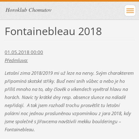
Horoklub Chomutov
Fontainebleau 2018
01.05.2018 00:00
Předmluva:
Letošní zima 2018/2019 mi už leze na nervy. Svým charakterem
připomíná skotské střiky. Buď není sníh vůbec a nebo je ho
příliš mnoho na to, aby člověk o víkendech vyvětral hlavu na
horách. Navíc ty krátké dny resp. absence slunce na náladě
nepřidají. A tak jsem rozhodl trochu prosvětlit tu letošní
polární noc jednou prosluněnou vzpomínkou z jara 2018, kdy
jsme společně s Jířovcema navštívili mekku boulderingu –
Fontainebleau.