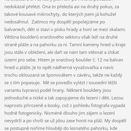
nedokázal přelézt. Ona to přelezla asi na druhý pokus, za
takové kousavé mikrochyty, do kterých jsem já bohužel
nedosáhnul. Zatímco my dospělí popolejzáme po
balvanech, děti si staví v písku hrady a honí se mezi skalami.
Většina boulderů oranžového sektoru však leží na druhé
straně pláže a na pahorku za ní. Tamní kameny hned u kraje
jsou stále v obležení, ale daří se nám tam vtěsnat a získat
území pro sebe. Hitem je oranžový boulder č. 12 na balvan
hned u pláže. Je to opět nádherná vyvažovačka a navíc
trochu oklouzaná se šponovákem v závěru, takže ne každý
se s tím popasuje. Mě se povedlo vylézt i sousední těžší
variantu (vpravo) podél hrany. Některé bouldery jsou
jednoduché a nízké a tak zapojujeme do lezení i děti. Lezou
naprosto přirozeně a bosky, což z pohledu fotografa vypadá
hodně fotogenicky. Nicméně dlouho jim zájem o lezení
nevydrží a po chvíli se už jdou zase honit na pláž. My dospělí
se postupně noříme hlouběji do lesnatého pahorku, kde