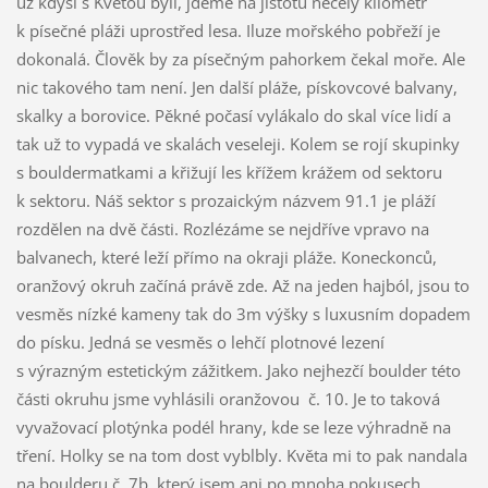
už kdysi s Květou byli, jdeme na jistotu necelý kilometr
k písečné pláži uprostřed lesa. Iluze mořského pobřeží je
dokonalá. Člověk by za písečným pahorkem čekal moře. Ale
nic takového tam není. Jen další pláže, pískovcové balvany,
skalky a borovice. Pěkné počasí vylákalo do skal více lidí a
tak už to vypadá ve skalách veseleji. Kolem se rojí skupinky
s bouldermatkami a křižují les křížem krážem od sektoru
k sektoru. Náš sektor s prozaickým názvem 91.1 je pláží
rozdělen na dvě části. Rozlézáme se nejdříve vpravo na
balvanech, které leží přímo na okraji pláže. Koneckonců,
oranžový okruh začíná právě zde. Až na jeden hajból, jsou to
vesměs nízké kameny tak do 3m výšky s luxusním dopadem
do písku. Jedná se vesměs o lehčí plotnové lezení
s výrazným estetickým zážitkem. Jako nejhezčí boulder této
části okruhu jsme vyhlásili oranžovou č. 10. Je to taková
vyvažovací plotýnka podél hrany, kde se leze výhradně na
tření. Holky se na tom dost vyblbly. Květa mi to pak nandala
na boulderu č. 7b, který jsem ani po mnoha pokusech