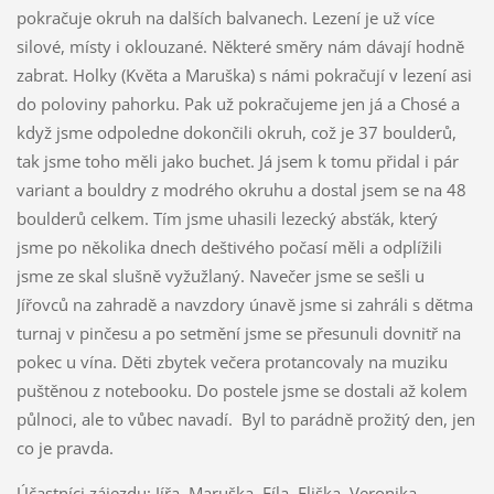
pokračuje okruh na dalších balvanech. Lezení je už více
silové, místy i oklouzané. Některé směry nám dávají hodně
zabrat. Holky (Květa a Maruška) s námi pokračují v lezení asi
do poloviny pahorku. Pak už pokračujeme jen já a Chosé a
když jsme odpoledne dokončili okruh, což je 37 boulderů,
tak jsme toho měli jako buchet. Já jsem k tomu přidal i pár
variant a bouldry z modrého okruhu a dostal jsem se na 48
boulderů celkem. Tím jsme uhasili lezecký absťák, který
jsme po několika dnech deštivého počasí měli a odplížili
jsme ze skal slušně vyžužlaný. Navečer jsme se sešli u
Jířovců na zahradě a navzdory únavě jsme si zahráli s dětma
turnaj v pinčesu a po setmění jsme se přesunuli dovnitř na
pokec u vína. Děti zbytek večera protancovaly na muziku
puštěnou z notebooku. Do postele jsme se dostali až kolem
půlnoci, ale to vůbec navadí. Byl to parádně prožitý den, jen
co je pravda.
Účastníci zájezdu: Jířa, Maruška, Fíla, Eliška, Veronika,