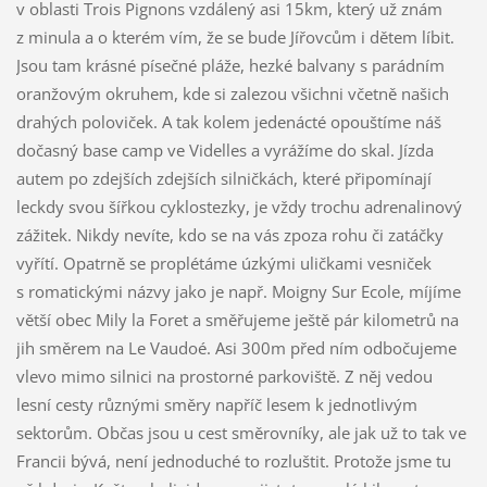
v oblasti Trois Pignons vzdálený asi 15km, který už znám
z minula a o kterém vím, že se bude Jířovcům i dětem líbit.
Jsou tam krásné písečné pláže, hezké balvany s parádním
oranžovým okruhem, kde si zalezou všichni včetně našich
drahých poloviček. A tak kolem jedenácté opouštíme náš
dočasný base camp ve Videlles a vyrážíme do skal. Jízda
autem po zdejších zdejších silničkách, které připomínají
leckdy svou šířkou cyklostezky, je vždy trochu adrenalinový
zážitek. Nikdy nevíte, kdo se na vás zpoza rohu či zatáčky
vyřítí. Opatrně se proplétáme úzkými uličkami vesniček
s romatickými názvy jako je např. Moigny Sur Ecole, míjíme
větší obec Mily la Foret a směřujeme ještě pár kilometrů na
jih směrem na Le Vaudoé. Asi 300m před ním odbočujeme
vlevo mimo silnici na prostorné parkoviště. Z něj vedou
lesní cesty různými směry napříč lesem k jednotlivým
sektorům. Občas jsou u cest směrovníky, ale jak už to tak ve
Francii bývá, není jednoduché to rozluštit. Protože jsme tu