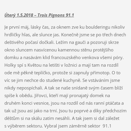
Úterý 1.5.2018 – Trois Pignons 91.1
Je první máj, lásky čas, za oknem zve ku boulderingu nikoliv
hrdličky hlas, ale slunce jas. Konečně jsme se po třech dnech
deštivého počasí dočkali. Ležím na gauči a pozoruji skrze
okno sluncem nasvícenou kamennou stěnu protějšího
domku a nasávám klid francouzského venkova všemi póry.
Holky spí s Květou na letišti v ložnici a mají tam na rozdíl
ode mě pěkně teplíčko, protože si zapnuly přímotop. O to
víc se jim nechce do studené kuchyně. Se vstáváním jsme
nikdy nepospíchali. A tak se naše snídaně svým časem blíží
spíše k obědu. Jířovci, kteří mají pronajatý domek na
druhém konci vesnice, jsou na rozdíl od nás ranní ptáčata a
tak už jsou asi jako na trní. Jsou tu poprvé a díky předchozím
děšťům si na skálu zatím nesáhli. A tak jsem si dal záležet
s výběrem sektoru. Vybral jsem záměrně sektor 91.1