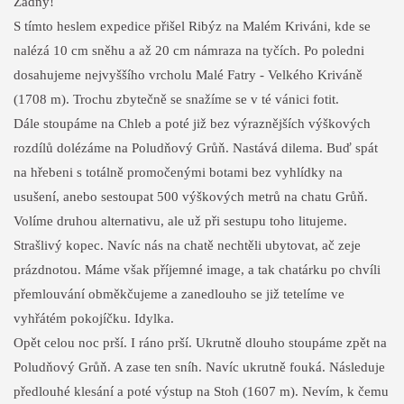
Žádný!
S tímto heslem expedice přišel Ribýz na Malém Kriváni, kde se
nalézá 10 cm sněhu a až 20 cm námraza na tyčích. Po poledni
dosahujeme nejvyššího vrcholu Malé Fatry - Velkého Kriváně
(1708 m). Trochu zbytečně se snažíme se v té vánici fotit.
Dále stoupáme na Chleb a poté již bez výraznějších výškových
rozdílů dolézáme na Poludňový Grůň. Nastává dilema. Buď spát
na hřebeni s totálně promočenými botami bez vyhlídky na
usušení, anebo sestoupat 500 výškových metrů na chatu Grůň.
Volíme druhou alternativu, ale už při sestupu toho litujeme.
Strašlivý kopec. Navíc nás na chatě nechtěli ubytovat, ač zeje
prázdnotou. Máme však příjemné image, a tak chatárku po chvíli
přemlouvání obměkčujeme a zanedlouho se již tetelíme ve
vyhřátém pokojíčku. Idylka.
Opět celou noc prší. I ráno prší. Ukrutně dlouho stoupáme zpět na
Poludňový Grůň. A zase ten sníh. Navíc ukrutně fouká. Následuje
předlouhé klesání a poté výstup na Stoh (1607 m). Nevím, k čemu