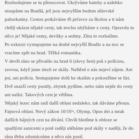
Rozhodujeme se tu přenocovat. Ukrýváme batohy a nalehko
stoupáme na Bradlá, jež jsou nejvyšším bodem sůlovské
pahorkatiny. Cestou potkáváme tři prťavce za školou a ti nám
chtějí ukázat nějaké cesty, tak trochu uhýbáme z cesty. Opravdu tu
něco je! Nějaké osmy, devítky a sedmy. Zítra to rozbalíme.
Po exkurzi vystupujeme na druhé nejvyšší Bradlo a na noc se
vracíme zpět na hrad. Těžká romantika.
V devět ráno se přivalilo na hrad 6 (slovy šest) psů s políciou,
zrovna, když jsme slezli ze skály. Naštěstí o nás nejeví zájem. Ani
psi, ani polícia. Sestupujeme dolů ke skalám a pokoušíme se lízt.
Dvě snazší cesty pustily, zbytek pytlíme, nebo nám nejde do cesty
ani nalízt. Takových cest je většina.
Nějaký lezec nám radí další oblast nedaleko, tak dáváme přesun.
Fajnová oblast. Nový zákon 10/10+, Olymp, Opus dei a mrak
dalších bájných cest na dívání. Chvíli hledíme k obloze se
spadlými sanicemi a poté raději uléháme pod skály v naději, že do
rána třeba zdomácníme a něco nás pustí.