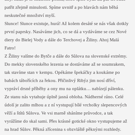
patřit zřejmě minulosti. Spíme uvnitř a po hlavách nám běhá
neskutečné množství myší.
Slunce! Slunce existuje, hurá! Až kolem desáté se nás však dotkly
první paprsky. Nasáváme jich, co se dá a vydáváme se cez Nové
diery do Bielej Vody a dále do Terchovej a Žiliny. Ahoj Malá
Fatro!
Z Žiliny valíme do Bytče a dále do Sůlova na slovenské extrémy.
Do mekky slovenského lezenia se dostáváme až se soumrakem,
tak stavíme stan v kempu. Opékáme špekáčky a koukáme po
babách tábořících za řekou. Přičinlivý Ribýz jim nosí dříví,
vypráví drsné příběhy a ony mu na oplátku… nabízejí pálenku.
Ze stanu nás vytahuje úplně jasná obloha. Nádherné ráno. Celé
údolí je zalito mlhou a z ní vystupují bílé vrcholky slepencových
věží a štítů Sůlova. Ve vsi marně sháníme průvodce, a tak
vyrážíme do skal sami. Přes krásné gotické okno vystupujeme až
na hrad Sůlov. Pěkná zřícenina s obzvláště pěknými rozhledy.