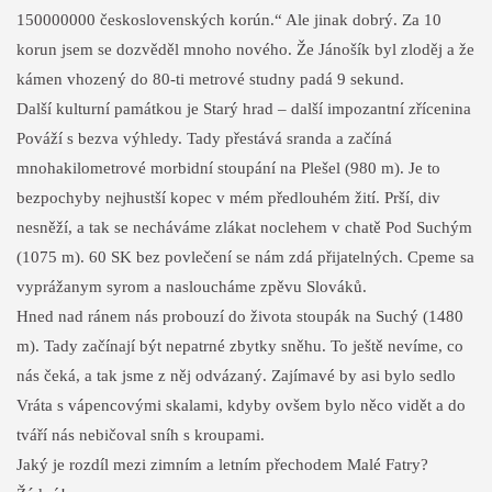
150000000 československých korún.“ Ale jinak dobrý. Za 10
korun jsem se dozvěděl mnoho nového. Že Jánošík byl zloděj a že
kámen vhozený do 80-ti metrové studny padá 9 sekund.
Další kulturní památkou je Starý hrad – další impozantní zřícenina
Pováží s bezva výhledy. Tady přestává sranda a začíná
mnohakilometrové morbidní stoupání na Plešel (980 m). Je to
bezpochyby nejhustší kopec v mém předlouhém žití. Prší, div
nesněží, a tak se necháváme zlákat noclehem v chatě Pod Suchým
(1075 m). 60 SK bez povlečení se nám zdá přijatelných. Cpeme sa
vyprážanym syrom a nasloucháme zpěvu Slováků.
Hned nad ránem nás probouzí do života stoupák na Suchý (1480
m). Tady začínají být nepatrné zbytky sněhu. To ještě nevíme, co
nás čeká, a tak jsme z něj odvázaný. Zajímavé by asi bylo sedlo
Vráta s vápencovými skalami, kdyby ovšem bylo něco vidět a do
tváří nás nebičoval sníh s kroupami.
Jaký je rozdíl mezi zimním a letním přechodem Malé Fatry?