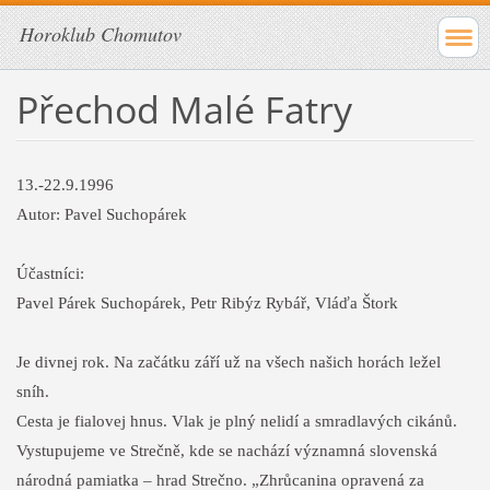
Horoklub Chomutov
Přechod Malé Fatry
13.-22.9.1996
Autor: Pavel Suchopárek
Účastníci:
Pavel Párek Suchopárek, Petr Ribýz Rybář, Vláďa Štork
Je divnej rok. Na začátku září už na všech našich horách ležel
sníh.
Cesta je fialovej hnus. Vlak je plný nelidí a smradlavých cikánů.
Vystupujeme ve Strečně, kde se nachází významná slovenská
národná pamiatka – hrad Strečno. „Zhrůcanina opravená za