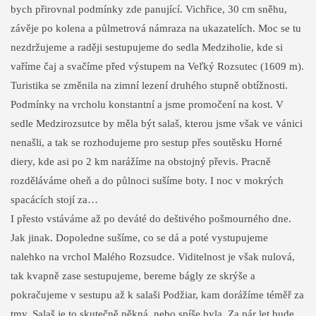
bych přirovnal podmínky zde panující. Vichřice, 30 cm sněhu,
závěje po kolena a půlmetrová námraza na ukazatelích. Moc se tu
nezdržujeme a raději sestupujeme do sedla Medziholie, kde si
vaříme čaj a svačíme před výstupem na Veľký Rozsutec (1609 m).
Turistika se změnila na zimní lezení druhého stupně obtížnosti.
Podmínky na vrcholu konstantní a jsme promočení na kost. V
sedle Medzirozsutce by měla být salaš, kterou jsme však ve vánici
nenašli, a tak se rozhodujeme pro sestup přes soutěsku Horné
diery, kde asi po 2 km narážíme na obstojný převis. Pracně
rozděláváme oheň a do půlnoci sušíme boty. I noc v mokrých
spacácích stojí za…
I přesto vstáváme až po deváté do deštivého pošmourného dne.
Jak jinak. Dopoledne sušíme, co se dá a poté vystupujeme
nalehko na vrchol Malého Rozsudce. Viditelnost je však nulová,
tak kvapně zase sestupujeme, bereme bágly ze skrýše a
pokračujeme v sestupu až k salaši Podžiar, kam dorážíme téměř za
tmy. Salaš je to skutečně pěkná, nebo spíše byla. Za pár let bude