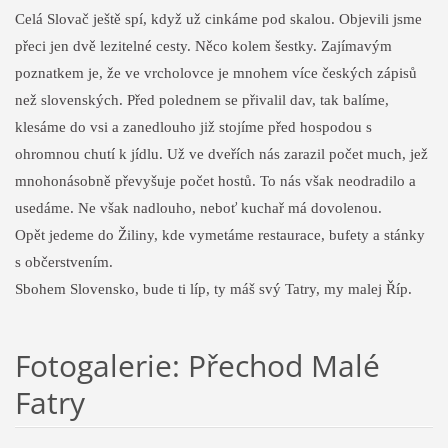
Celá Slovač ještě spí, když už cinkáme pod skalou. Objevili jsme
přeci jen dvě lezitelné cesty. Něco kolem šestky. Zajímavým
poznatkem je, že ve vrcholovce je mnohem více českých zápisů
než slovenských. Před polednem se přivalil dav, tak balíme,
klesáme do vsi a zanedlouho již stojíme před hospodou s
ohromnou chutí k jídlu. Už ve dveřích nás zarazil počet much, jež
mnohonásobně převyšuje počet hostů. To nás však neodradilo a
usedáme. Ne však nadlouho, neboť kuchař má dovolenou.
Opět jedeme do Žiliny, kde vymetáme restaurace, bufety a stánky
s občerstvením.
Sbohem Slovensko, bude ti líp, ty máš svý Tatry, my malej Říp.
Fotogalerie: Přechod Malé
Fatry