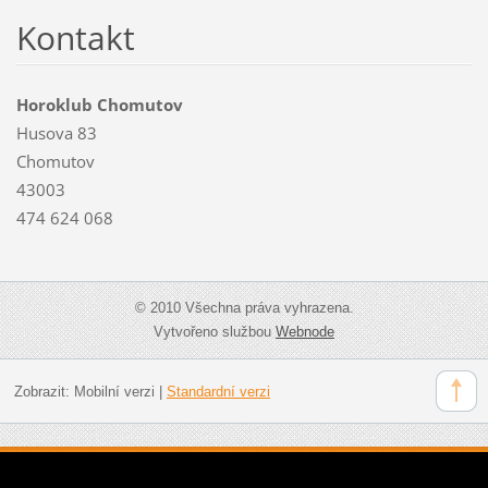
Kontakt
Horoklub Chomutov
Husova 83
Chomutov
43003
474 624 068
© 2010 Všechna práva vyhrazena.
Vytvořeno službou
Webnode
Zobrazit:
Mobilní verzi
|
Standardní verzi