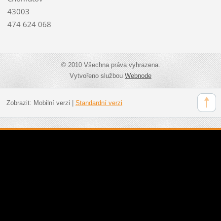
43003
474 624 068
© 2010 Všechna práva vyhrazena.
Vytvořeno službou
Webnode
Zobrazit:
Mobilní verzi
|
Standardní verzi