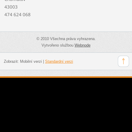
43003
474 624 068
© 2010 Všechna práva vyhrazena.
Vytvořeno službou
Webnode
Zobrazit:
Mobilní verzi
|
Standardní verzi