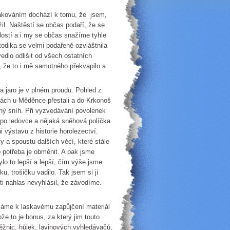
pakováním dochází k tomu, že jsem,
il. Naštěstí se občas podaří, že se
lostí a i my se občas snažíme tyhle
todika se velmi podařeně ozvláštnila
dlo odlišit od všech ostatních
k, že to i mě samotného překvapilo a
 jaro je v plném proudu. Pohled z
ngách u Měděnce přestali a do Krkonoš
ebný sníh. Při vyzvedávání povolenek
po ledovce a nějaká sněhová políčka
i výstavu z historie horolezectví.
y a spoustu dalších věcí, které stále
o potřeba je obměnit. A pak jsme
ylo to lepší a lepší, čím výše jsme
u, trošičku vadilo. Tak jsem si jí
šti nahlas nevyhlásil, že závodíme.
 máme k laskavému zapůjčení materiál
že to je bonus, za který jim touto
ěžnic, hůlek, lavinových vyhledávačů,