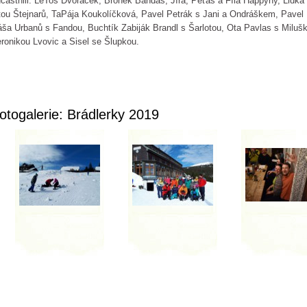
častnili: LeToš Dvořáček, Broněk Bandas, Jířa, Péťáš a Fíla Happyny, Lid
ou Štejnarů, TaPája Koukolíčková, Pavel Petrák s Jani a Ondráškem, Pavel
ša Urbanů s Fandou, Buchtík Zabiják Brandl s Šarlotou, Ota Pavlas s Mil
ronikou Lvovic a Sisel se Šlupkou.
otogalerie: Brádlerky 2019