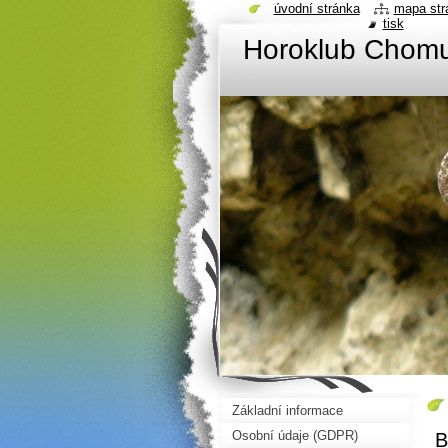
úvodní stránka
mapa str
tisk
Horoklub Chom
Základní informace
Osobní údaje (GDPR)
B