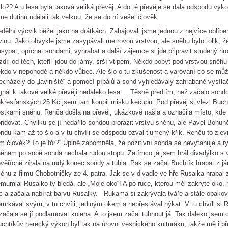
lo?? A u lesa byla taková veliká převěj. A do té převěje se dala odspodu vyk
me dutinu udělali tak velkou, že se do ní vešel člověk.
dělní výcvik běžel jako na drátkách. Zahajovali jsme jednou z nejvíce oblíbe
vinu. Jako obvykle jsme zasypávali metrovou vrstvou, ale sněhu bylo tolik, 
sypat, opíchat sondami, vyhrabat a další zájemce si jde připravit studený hro
zdíl od těch, kteří jdou do jámy, srší vtipem. Někdo pobyt pod vrstvou sněh
kdo v nepohodě a někdo vůbec. Ale šlo o tu zkušenost a varování co se můž
echázely do „laviniště“ a pomocí pípálů a sond vyhledávaly zahrabané vysíl
gnál k takové velké převěji nedaleko lesa.... Těsně předtím, než začalo son
křesťanských 25 Kč jsem tam koupil misku kečupu. Pod převěj si vlezl Buchtí
stkami sněhu. Renča došla na převěj, ukázkově našla a označila místo, kde b
ndovat. Chvilku se jí nedařilo sondou prorazit vrstvu sněhu, ale Pavel Bohun
ndu kam až to šlo a v tu chvíli se odspodu ozval tlumený křik. Renču to zjevn
m člověk? To je fór?“ Úplně zapomněla, že pozitivní sonda se nevytahuje a ry
ěhem po sobě sonda nechala rudou stopu. Zatímco já jsem hrál divadýlko s
věřícně zírala na rudý konec sondy a tuhla. Pak se začal Buchtík hrabat z já
énu z filmu Chobotničky ze 4. patra. Jak se v divadle ve hře Rusalka hrabal
mumlal Rusalko ty bledá, ale „Moje oko“! A po ruce, kterou měl zakryté oko,
c a začala nabírat barvu Rusalky. Rukama si zakrývala tváře a stále opakova
mrkával svým, v tu chvíli, jediným okem a nepřestával hýkat. V tu chvíli si
začala se jí podlamovat kolena. A to jsem začal tuhnout já. Tak daleko jsem 
chtíkův herecký výkon byl tak na úrovni vesnického kulturáku, takže mě i př