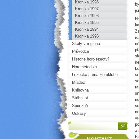
Kronika 1998
by
Kronika 1997
js
Kronika 1996
Ne
Kronika 1995
la
Kronika 1994
Za
Kronika 1993
ro
Skály v regionu
ně
př
Průvodce
si
Historie horolezectví
ne
Horometodika
ko
Lezecká stěna Horoklubu
so
so
Mládež
ta
Knihovna
sn
Stáhni si
ne
Sponzoři
sc
ne
Odkazy
ví
po
a 
Bu