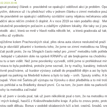
.02.2019 20:46
psat poutavý článek o pravidelně se opakující oddílové akci je problém. O
slím, dokonce už i tu předchozí větu v jednom článku o zimní metodice použ
hle pravidelně se opakující oddílovky ozvláštní samy nějakou nečekanou udá
adiční akce něčím změnit či doplnit. A v roce 2019 se nám podařilo obojí. Me
skutečně povedeným počasím a zdařilým výběrem lokality. Ale taky se jí pove
todik akcí, která se mně v hlavě rodila několik let, a která gradovala až ta
vilku až vyděsilo.
ojíždíme kolem Prachovských skal, přes okna auta slunce neskutečně praží a
ta je obzvlášť pikantní v kontextu toho, že jsme se zimní metodikou na Sfi
čali jezdit proto, že na Sfingách často nebyl pro „zimní“ metodiku tolik potř
 ledopád v Labském dole na správě KRNAPu už ale brejkujeme na chodníku 
ou tu a tam vidět. Než jsme povolenky vyzvedli, stihli jsme si prohlédnout min
stava to byla podnětná, protože jsme seznali, že ty mačky, karabiny, trekovk
tivně používáme, už kurátor výstavy zařadil do propadliště dějin a asi by byl
pojeli na parking na Medvědí koleno a bylo to tady – sníh. Spouty sněhu. A b
oupali. Vloni mě Šarlota při výstupu na Výrovku o dost předběhla a to mě trošk
tos pohlídal a na Brádlerky dorazil první. Co na tom, že jsem dole na parkovi
zky ta metodika začínala!
k už jsem v úvodu psal, tak už jsem několikrát psal o tom, že na metodiku
 mých kolegů, hasičů z Královéhradeckého kraje. A píšu to znovu proto, proto
stou opět děkuju. Bonus v podobě skialpových lyží a bot, cepínů, šroubů, sn