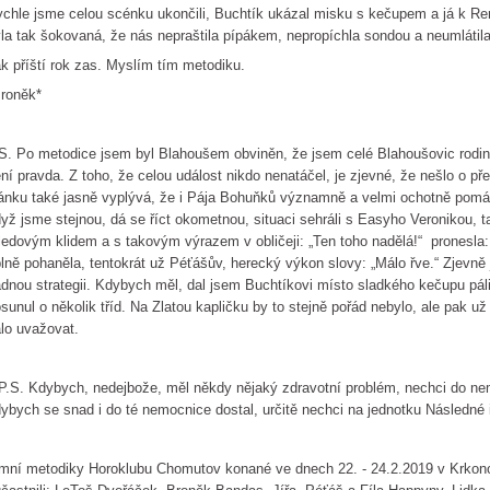
chle jsme celou scénku ukončili, Buchtík ukázal misku s kečupem a já k Renč
la tak šokovaná, že nás nepraštila pípákem, nepropíchla sondou a neumlátila
k příští rok zas. Myslím tím metodiku.
roněk*
S. Po metodice jsem byl Blahoušem obviněn, že jsem celé Blahoušovic rodině
ní pravda. Z toho, že celou událost nikdo nenatáčel, je zjevné, že nešlo o p
ánku také jasně vyplývá, že i Pája Bohuňků významně a velmi ochotně pomáha
yž jsme stejnou, dá se říct okometnou, situaci sehráli s Easyho Veronikou, t
ledovým klidem a s takovým výrazem v obličeji: „Ten toho nadělá!“ pronesla:
lně pohaněla, tentokrát už Péťášův, herecký výkon slovy: „Málo řve.“ Zjevn
dnou strategii. Kdybych měl, dal jsem Buchtíkovi místo sladkého kečupu pál
sunul o několik tříd. Na Zlatou kapličku by to stejně pořád nebylo, ale pak 
lo uvažovat.
P.S. Kdybych, nedejbože, měl někdy nějaký zdravotní problém, nechci do ne
ybych se snad i do té nemocnice dostal, určitě nechci na jednotku Následné 
mní metodiky Horoklubu Chomutov konané ve dnech 22. - 24.2.2019 v Krkon