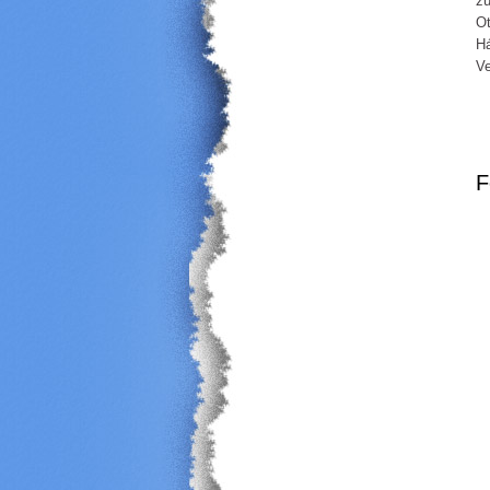
zú
Ot
Há
Ve
F