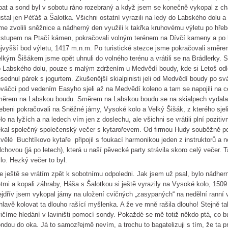
pat a sond byl v sobotu ráno rozebraný a když jsem se konečně vykopal z chat
stal jen Péťáš a Šalotka. Všichni ostatní vyrazili na ledy do Labského dolu a
me zvolili sněžnice a nádherný den využili k takřka kruhovému výletu po hřeb
stupem na Ptačí kámen, pokračovali volným terénem na Dívčí kameny a po 
jvyšší bod výletu, 1417 m.n.m. Po turistické stezce jsme pokračovali směr
lkým Šišákem jsme opět uhnuli do volného terénu a vrátili se na Brádlerky. 
 Labského dolu, pouze s malým zdržením u Medvědí boudy, kde si Letoš odlo
sednul párek s jogurtem. Zkušenější skialpinisti jeli od Medvědí boudy po 
váčci pod vedením Easyho sjeli až na Medvědí koleno a tam se napojili na c
ěrem na Labskou boudu. Směrem na Labskou boudu se na skialpech vydala 
ebeni pokračovali na Sněžné jámy, Vysoké kolo a Velký Šišák, z kterého sje
lo na lyžích a na ledech vím jen z doslechu, ale všichni se vrátili plní pozitiv
kal společný společenský večer s kytarořevem. Od firmou Hudy souběžně p
vělé Buchtíkovo kytaře připojil s foukací harmonikou jeden z instruktorů a 
lchovou (já po letech), která u naší pěvecké party strávila skoro celý večer.
lo. Hezký večer to byl.
e ještě se vrátím zpět k sobotnímu odpoledni. Jak jsem už psal, bylo nádhern
tmi a kopali záhraby, Háša s Šalotkou si ještě vyrazily na Vysoké kolo, 1509
jdřív jsem vykopal jámy na uložení cvičných „zasypaných“ na nedělní ranní
hlavě kolovat ta dlouho rašící myšlenka. A že ve mně rašila dlouho! Stejně t
ičíme hledání v laviništi pomocí sondy. Pokaždé se mě totiž někdo ptá, co b
ndou do oka. Já to samozřejmě nevím, a trochu to bagatelizuji s tím, že ta 