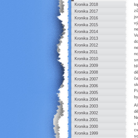
Kronika 2018
mládeže
lo
zů
Kronika 2017
js
Kronika 2016
vý
Kronika 2015
ne
Kronika 2014
Ve
Kronika 2013
do
Kronika 2012
ne
Kronika 2011
no
Kronika 2010
sm
Kronika 2009
hř
Kronika 2008
dě
če
Kronika 2007
sk
Kronika 2006
Pi
Kronika 2005
by
Kronika 2004
Al
Kronika 2003
dě
Kronika 2002
Ne
Kronika 2001
v 
Kronika 2000
cv
Kronika 1999
so