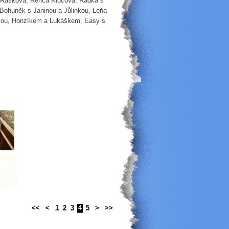
ka Rašková, Renča Klucová, Radka s
 Bohuněk s Janinou a Jůlinkou, Leňa
uškou, Honzíkem a Lukáškem, Easy s
<<
<
1
2
3
4
5
>
>>