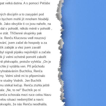
opat velká dutina. A s pomocí Péťáše
ných disciplín a to zasypání pod
že bychom mohli jít mnohem hlouběji.
b. Jako obvykle ti co jsou nahoře, na
u dal v pohodě, někdo méně v pohodě ,
e stát. Tříčlenné skupinky pak
ače. Renču Klucovou vedl nouzový
dování, jsem zašel do hospody a za
k zabiják a vlez jsem zavalil
yl signál pípáku nejsilnější a začala
ěk jí velmi ochotně pomohl zabořit
ě překvapilo, protože vyhrkla: „On je
chle jí vytáhla ven. Při průchodu
 vyhrabáváním Buchtíka, Renča
my. Velmi silně mi to připomínalo
 ze studny Vodník. Jen Buchtík
 mu stékal kečup. Renča ztuhla ještě
la: „Ne, to ne!“ Buchtík po ní
 Renča schovala mezi ruce celou hlavu
celou situaci nedomýšlel a navíc
ekvapilo, že nás Renča neodhalila.