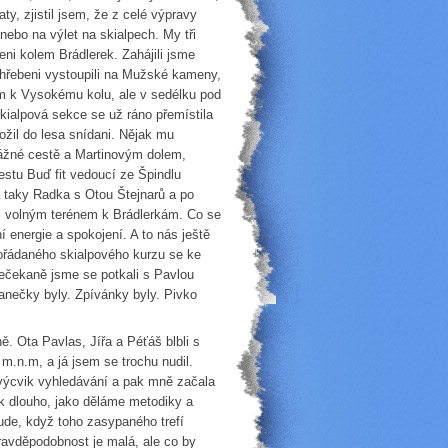
y, zjistil jsem, že z celé výpravy
 nebo na výlet na skialpech. My tři
eni kolem Brádlerek. Zahájili jsme
hřebeni vystoupili na Mužské kameny,
em k Vysokému kolu, ale v sedélku pod
Skialpová sekce se už ráno přemístila
žil do lesa snídani. Nějak mu
svážné cestě a Martinovým dolem,
estu Buď fit vedoucí ze Špindlu
taky Radka s Otou Štejnarů a po
li volným terénem k Brádlerkám. Co se
ní energie a spokojení. A to nás ještě
ořádaného skialpového kurzu se ke
nečekaně jsme se potkali s Pavlou
 Tanečky byly. Zpívánky byly. Pivko
ě. Ota Pavlas, Jířa a Péťáš blbli s
 m.n.m, a já jsem se trochu nudil.
 výcvik vyhledávání a pak mně začala
ak dlouho, jako děláme metodiky a
ude, když toho zasypaného trefí
pravděpodobnost je malá, ale co by