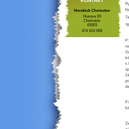
KONTAKT
Ry
by
Horoklub Chomutov
Husova 83
Ta
Chomutov
43003
*B
474 624 068
P.
ne
čl
kd
s 
úp
žá
po
da
P.
kd
Zi