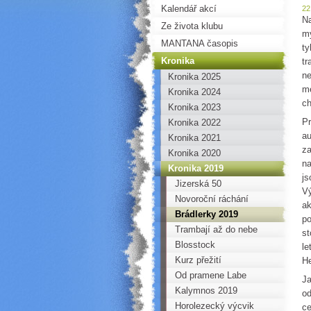
Kalendář akcí
22
Na
Ze života klubu
my
MANTANA časopis
ty
Kronika
tr
ne
Kronika 2025
me
Kronika 2024
ch
Kronika 2023
Pr
Kronika 2022
au
Kronika 2021
za
Kronika 2020
na
Kronika 2019
js
Jizerská 50
Vý
Novoroční ráchání
ak
Brádlerky 2019
po
Trambají až do nebe
st
Blosstock
le
Kurz přežití
He
Od pramene Labe
Ja
Kalymnos 2019
od
Horolezecký výcvik
ce