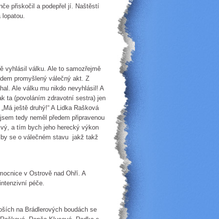
e přiskočil a podepřel jí. Naštěstí
 lopatou.
 vyhlásil válku. Ale to samozřejmě
ředem promyšlený válečný akt. Z
l. Ale válku mu nikdo nevyhlásil! A
ak ta (povoláním zdravotní sestra) jen
 „Má ještě druhý!“ A Lidka Rašková
ě jsem tedy neměl předem připravenou
ivý, a tím bych jeho herecký výkon
už by se o válečném stavu jakž takž
mocnice v Ostrově nad Ohří. A
intenzivní péče.
oších na Brádlerových boudách se