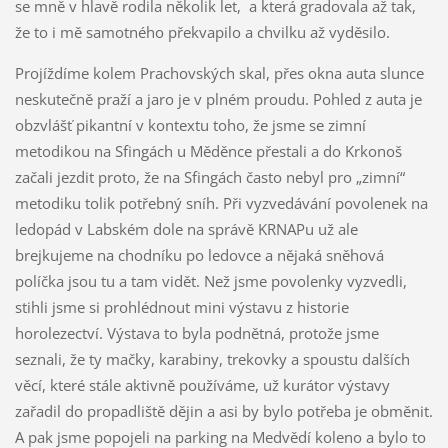
se mně v hlavě rodila několik let, a která gradovala až tak,
že to i mě samotného překvapilo a chvilku až vyděsilo.
Projíždíme kolem Prachovských skal, přes okna auta slunce
neskutečně praží a jaro je v plném proudu. Pohled z auta je
obzvlášť pikantní v kontextu toho, že jsme se zimní
metodikou na Sfingách u Měděnce přestali a do Krkonoš
začali jezdit proto, že na Sfingách často nebyl pro „zimní“
metodiku tolik potřebný sníh. Při vyzvedávání povolenek na
ledopád v Labském dole na správě KRNAPu už ale
brejkujeme na chodníku po ledovce a nějaká sněhová
políčka jsou tu a tam vidět. Než jsme povolenky vyzvedli,
stihli jsme si prohlédnout mini výstavu z historie
horolezectví. Výstava to byla podnětná, protože jsme
seznali, že ty mačky, karabiny, trekovky a spoustu dalších
věcí, které stále aktivně používáme, už kurátor výstavy
zařadil do propadliště dějin a asi by bylo potřeba je obměnit.
A pak jsme popojeli na parking na Medvědí koleno a bylo to