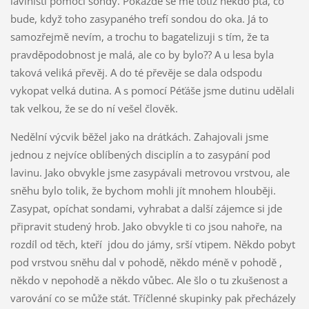
laviništi pomocí sondy. Pokaždé se mě totiž někdo ptá, co
bude, když toho zasypaného trefí sondou do oka. Já to
samozřejmě nevím, a trochu to bagatelizuji s tím, že ta
pravděpodobnost je malá, ale co by bylo?? A u lesa byla
taková veliká převěj. A do té převěje se dala odspodu
vykopat velká dutina. A s pomocí Péťáše jsme dutinu udělali
tak velkou, že se do ní vešel člověk.
Nedělní výcvik běžel jako na drátkách. Zahajovali jsme
jednou z nejvíce oblíbených disciplín a to zasypání pod
lavinu. Jako obvykle jsme zasypávali metrovou vrstvou, ale
sněhu bylo tolik, že bychom mohli jít mnohem hlouběji.
Zasypat, opíchat sondami, vyhrabat a další zájemce si jde
připravit studený hrob. Jako obvykle ti co jsou nahoře, na
rozdíl od těch, kteří jdou do jámy, srší vtipem. Někdo pobyt
pod vrstvou sněhu dal v pohodě, někdo méně v pohodě ,
někdo v nepohodě a někdo vůbec. Ale šlo o tu zkušenost a
varování co se může stát. Tříčlenné skupinky pak přecházely