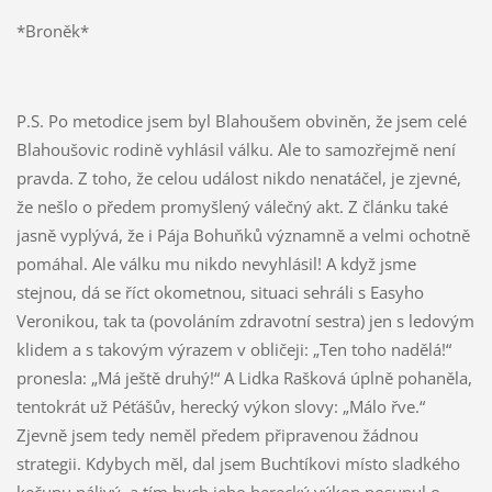
*Broněk*
P.S. Po metodice jsem byl Blahoušem obviněn, že jsem celé
Blahoušovic rodině vyhlásil válku. Ale to samozřejmě není
pravda. Z toho, že celou událost nikdo nenatáčel, je zjevné,
že nešlo o předem promyšlený válečný akt. Z článku také
jasně vyplývá, že i Pája Bohuňků významně a velmi ochotně
pomáhal. Ale válku mu nikdo nevyhlásil! A když jsme
stejnou, dá se říct okometnou, situaci sehráli s Easyho
Veronikou, tak ta (povoláním zdravotní sestra) jen s ledovým
klidem a s takovým výrazem v obličeji: „Ten toho nadělá!“
pronesla: „Má ještě druhý!“ A Lidka Rašková úplně pohaněla,
tentokrát už Péťášův, herecký výkon slovy: „Málo řve.“
Zjevně jsem tedy neměl předem připravenou žádnou
strategii. Kdybych měl, dal jsem Buchtíkovi místo sladkého
kečupu pálivý, a tím bych jeho herecký výkon posunul o