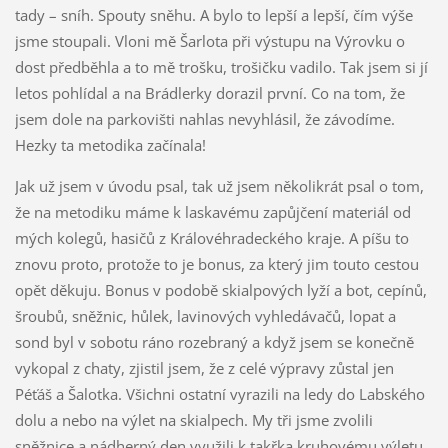
tady – sníh. Spouty sněhu. A bylo to lepší a lepší, čím výše
jsme stoupali. Vloni mě Šarlota při výstupu na Výrovku o
dost předběhla a to mě trošku, trošičku vadilo. Tak jsem si jí
letos pohlídal a na Brádlerky dorazil první. Co na tom, že
jsem dole na parkovišti nahlas nevyhlásil, že závodíme.
Hezky ta metodika začínala!
Jak už jsem v úvodu psal, tak už jsem několikrát psal o tom,
že na metodiku máme k laskavému zapůjčení materiál od
mých kolegů, hasičů z Královéhradeckého kraje. A píšu to
znovu proto, protože to je bonus, za který jim touto cestou
opět děkuju. Bonus v podobě skialpových lyží a bot, cepínů,
šroubů, sněžnic, hůlek, lavinových vyhledávačů, lopat a
sond byl v sobotu ráno rozebraný a když jsem se konečně
vykopal z chaty, zjistil jsem, že z celé výpravy zůstal jen
Péťáš a Šalotka. Všichni ostatní vyrazili na ledy do Labského
dolu a nebo na výlet na skialpech. My tři jsme zvolili
sněžnice a nádherný den využili k takřka kruhovému výletu