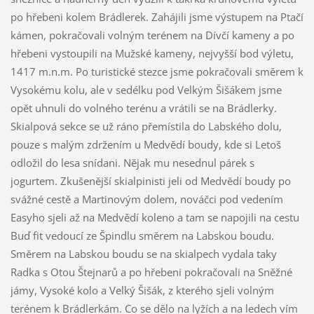
po hřebeni kolem Brádlerek. Zahájili jsme výstupem na Ptačí
kámen, pokračovali volným terénem na Dívčí kameny a po
hřebeni vystoupili na Mužské kameny, nejvyšší bod výletu,
1417 m.n.m. Po turistické stezce jsme pokračovali směrem k
Vysokému kolu, ale v sedélku pod Velkým Šišákem jsme
opět uhnuli do volného terénu a vrátili se na Brádlerky.
Skialpová sekce se už ráno přemístila do Labského dolu,
pouze s malým zdržením u Medvědí boudy, kde si Letoš
odložil do lesa snídani. Nějak mu nesednul párek s
jogurtem. Zkušenější skialpinisti jeli od Medvědí boudy po
svážné cestě a Martinovým dolem, nováčci pod vedením
Easyho sjeli až na Medvědí koleno a tam se napojili na cestu
Buď fit vedoucí ze Špindlu směrem na Labskou boudu.
Směrem na Labskou boudu se na skialpech vydala taky
Radka s Otou Štejnarů a po hřebeni pokračovali na Sněžné
jámy, Vysoké kolo a Velký Šišák, z kterého sjeli volným
terénem k Brádlerkám. Co se dělo na lyžích a na ledech vím