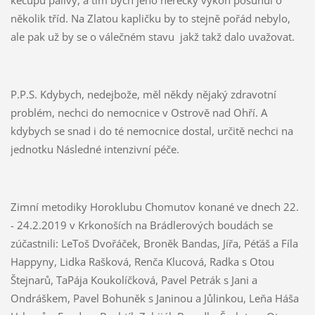
několik tříd. Na Zlatou kapličku by to stejně pořád nebylo,
ale pak už by se o válečném stavu jakž takž dalo uvažovat.
P.P.S. Kdybych, nedejbože, měl někdy nějaký zdravotní
problém, nechci do nemocnice v Ostrově nad Ohří. A
kdybych se snad i do té nemocnice dostal, určitě nechci na
jednotku Následné intenzivní péče.
Zimní metodiky Horoklubu Chomutov konané ve dnech 22.
- 24.2.2019 v Krkonoších na Brádlerových boudách se
zúčastnili: LeToš Dvořáček, Broněk Bandas, Jířa, Péťáš a Fíla
Happyny, Lidka Rašková, Renča Klucová, Radka s Otou
Štejnarů, TaPája Koukolíčková, Pavel Petrák s Jani a
Ondráškem, Pavel Bohuněk s Janinou a Jůlinkou, Leňa Háša