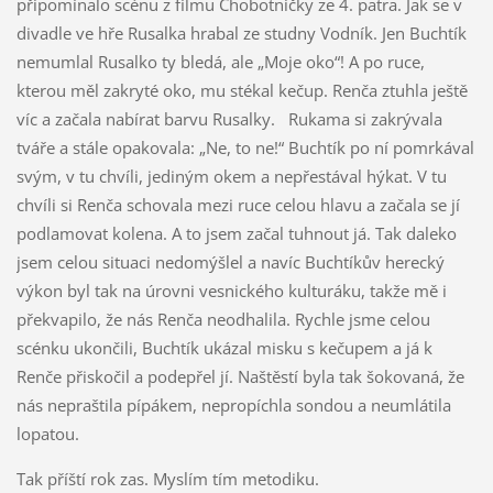
připomínalo scénu z filmu Chobotničky ze 4. patra. Jak se v
divadle ve hře Rusalka hrabal ze studny Vodník. Jen Buchtík
nemumlal Rusalko ty bledá, ale „Moje oko“! A po ruce,
kterou měl zakryté oko, mu stékal kečup. Renča ztuhla ještě
víc a začala nabírat barvu Rusalky. Rukama si zakrývala
tváře a stále opakovala: „Ne, to ne!“ Buchtík po ní pomrkával
svým, v tu chvíli, jediným okem a nepřestával hýkat. V tu
chvíli si Renča schovala mezi ruce celou hlavu a začala se jí
podlamovat kolena. A to jsem začal tuhnout já. Tak daleko
jsem celou situaci nedomýšlel a navíc Buchtíkův herecký
výkon byl tak na úrovni vesnického kulturáku, takže mě i
překvapilo, že nás Renča neodhalila. Rychle jsme celou
scénku ukončili, Buchtík ukázal misku s kečupem a já k
Renče přiskočil a podepřel jí. Naštěstí byla tak šokovaná, že
nás nepraštila pípákem, nepropíchla sondou a neumlátila
lopatou.
Tak příští rok zas. Myslím tím metodiku.