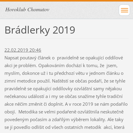
Horoklub Chomutov
Brádlerky 2019
22.02.2019 20:46
Napsat poutavý článek o pravidelně se opakující oddílové
akci je problém. Opakováním dochází k tomu, že jsem,
myslím, dokonce už i tu předchozí větu v jednom článku o
zimní metodice použil. Naštěstí se občas podaří, že se tyhle
pravidelně se opakující oddílovky ozvláštní samy nějakou
nečekanou událostí a i my se občas snažíme tyhle tradiční
akce něčím změnit či doplnit. A v roce 2019 se nám podařilo
obojí. Metodika se velmi podařeně ozvláštnila neskutečně
povedeným počasím a zdařilým výběrem lokality. Ale taky
se jí povedlo odlišit od všech ostatních metodik akcí, která