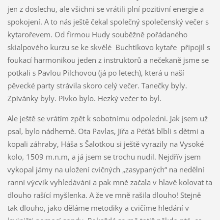
jen z doslechu, ale všichni se vrátili plní pozitivní energie a
spokojení. A to nás ještě čekal společný společenský večer s
kytarořevem. Od firmou Hudy souběžně pořádaného
skialpového kurzu se ke skvělé Buchtíkovo kytaře připojil s
foukací harmonikou jeden z instruktorů a nečekaně jsme se
potkali s Pavlou Pilchovou (já po letech), která u naší
pěvecké party strávila skoro celý večer. Tanečky byly.
Zpívánky byly. Pivko bylo. Hezký večer to byl.
Ale ještě se vrátím zpět k sobotnímu odpoledni. Jak jsem už
psal, bylo nádherně. Ota Pavlas, Jířa a Péťáš blbli s dětmi a
kopali záhraby, Háša s Šalotkou si ještě vyrazily na Vysoké
kolo, 1509 m.n.m, a já jsem se trochu nudil. Nejdřív jsem
vykopal jámy na uložení cvičných „zasypaných“ na nedělní
ranní výcvik vyhledávání a pak mně začala v hlavě kolovat ta
dlouho rašící myšlenka. A že ve mně rašila dlouho! Stejně
tak dlouho, jako děláme metodiky a cvičíme hledání v