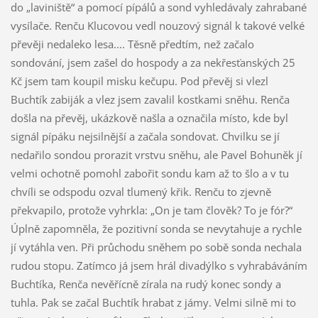
do „laviniště“ a pomocí pípálů a sond vyhledávaly zahrabané
vysílače. Renču Klucovou vedl nouzový signál k takové velké
převěji nedaleko lesa.... Těsně předtím, než začalo
sondování, jsem zašel do hospody a za nekřesťanských 25
Kč jsem tam koupil misku kečupu. Pod převěj si vlezl
Buchtík zabiják a vlez jsem zavalil kostkami sněhu. Renča
došla na převěj, ukázkově našla a označila místo, kde byl
signál pípáku nejsilnější a začala sondovat. Chvilku se jí
nedařilo sondou prorazit vrstvu sněhu, ale Pavel Bohuněk jí
velmi ochotně pomohl zabořit sondu kam až to šlo a v tu
chvíli se odspodu ozval tlumený křik. Renču to zjevně
překvapilo, protože vyhrkla: „On je tam člověk? To je fór?“
Úplně zapomněla, že pozitivní sonda se nevytahuje a rychle
jí vytáhla ven. Při průchodu sněhem po sobě sonda nechala
rudou stopu. Zatímco já jsem hrál divadýlko s vyhrabáváním
Buchtíka, Renča nevěřícně zírala na rudý konec sondy a
tuhla. Pak se začal Buchtík hrabat z jámy. Velmi silně mi to