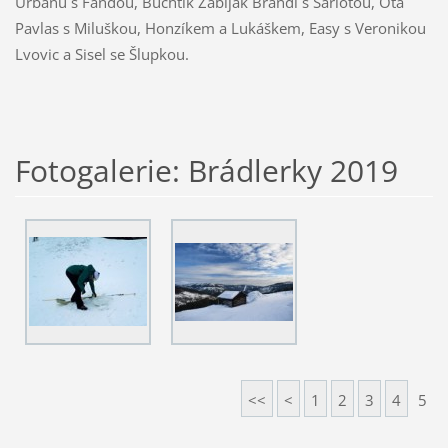
Urbanů s Fandou, Buchtík Zabiják Brandl s Šarlotou, Ota
Pavlas s Miluškou, Honzíkem a Lukáškem, Easy s Veronikou
Lvovic a Sisel se Šlupkou.
Fotogalerie: Brádlerky 2019
<<
<
1
2
3
4
5