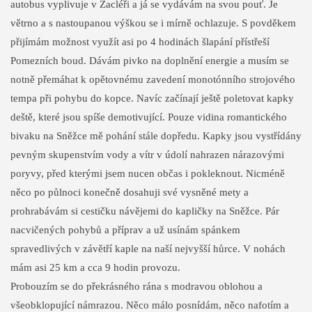
autobus vyplivuje v Žacléři a já se vydávám na svou pouť. Je
větrno a s nastoupanou výškou se i mírně ochlazuje. S povděkem
přijímám možnost využít asi po 4 hodinách šlapání přístřeší
Pomezních boud. Dávám pivko na doplnění energie a musím se
notně přemáhat k opětovnému zavedení monotónního strojového
tempa při pohybu do kopce. Navíc začínají ještě poletovat kapky
deště, které jsou spíše demotivující. Pouze vidina romantického
bivaku na Sněžce mě pohání stále dopředu. Kapky jsou vystřídány
pevným skupenstvím vody a vítr v údolí nahrazen nárazovými
poryvy, před kterými jsem nucen občas i pokleknout. Nicméně
něco po půlnoci konečně dosahuji své vysněné mety a
prohrabávám si cestičku návějemi do kapličky na Sněžce. Pár
nacvičených pohybů a příprav a už usínám spánkem
spravedlivých v závětří kaple na naší nejvyšší hůrce. V nohách
mám asi 25 km a cca 9 hodin provozu.
Probouzím se do překrásného rána s modravou oblohou a
všeobklopující námrazou. Něco málo posnídám, něco nafotím a