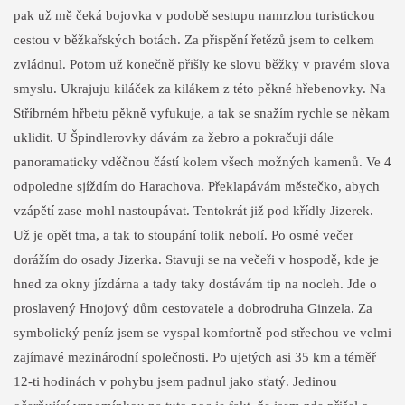
pak už mě čeká bojovka v podobě sestupu namrzlou turistickou
cestou v běžkařských botách. Za přispění řetězů jsem to celkem
zvládnul. Potom už konečně přišly ke slovu běžky v pravém slova
smyslu. Ukrajuju kiláček za kilákem z této pěkné hřebenovky. Na
Stříbrném hřbetu pěkně vyfukuje, a tak se snažím rychle se někam
uklidit. U Špindlerovky dávám za žebro a pokračuji dále
panoramaticky vděčnou částí kolem všech možných kamenů. Ve 4
odpoledne sjíždím do Harachova. Překlapávám městečko, abych
vzápětí zase mohl nastoupávat. Tentokrát již pod křídly Jizerek.
Už je opět tma, a tak to stoupání tolik nebolí. Po osmé večer
dorážím do osady Jizerka. Stavuji se na večeři v hospodě, kde je
hned za okny jízdárna a tady taky dostávám tip na nocleh. Jde o
proslavený Hnojový dům cestovatele a dobrodruha Ginzela. Za
symbolický peníz jsem se vyspal komfortně pod střechou ve velmi
zajímavé mezinárodní společnosti. Po ujetých asi 35 km a téměř
12-ti hodinách v pohybu jsem padnul jako sťatý. Jedinou