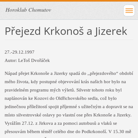
Horoklub Chomutov
Přejezd Krkonoš a Jizerek
27.-29.12.1997
Autor: LeToš Dvořáček
Nápad přejet Krkonoše a Jizerky spadá do ,,přejezdového“ období
mého života, kdy postupné objevování krás našich hor bylo na
pravidelném programu mých výletů. Silvestr tohoto roku byl
naplánován ke Kozovi do Oldřichovského sedla, což bylo
jedinečnou příležitostí spojit příjemné s užitečným a dopravit se na
místo silvestrovské oslavy po vlastní ose přes Krkonoše a Jizerky.
Vyrážím 27.12. z Jirkova a za pomoci autobusů a vlaků se
přesouvám během téměř celého dne do Podkrkonoší. V 15.30 mě