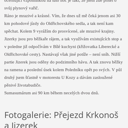
očerňující vzpomínkou na tuto noc je fakt, že jsem zde přišel o
svůj plynový vařič.
Ráno je mrazivé a krásné. Vím, že dnes už mě čeká jenom asi 30
km pohodové jízdy do Oldřichovského sedla, a tak není kam
spěchat. Kolem 9 vyrážím do prosvícené, ale mrazivé krajiny.
Jizerky jsou pro běžkaře rájem, a tak využívám existujících stop a
v poledne již odpočívám v Bílé kuchyni (křižovatka Liberecké a
Oldřichovské cesty). Nastávají však jiné potíže – není sníh. Nižší
partie Jizerek jsou oděny do podzimního hávu. A tak znovu běžky
na ramena a poslední úsek kolem Poledníku opět po svých. V půl
druhý jsem šťastně v motorestu U Kozy a dávám zasloužené
pěnivé životabudiče.
Sumasumárum asi 90 km během necelých dvou dnů.
Fotogalerie: Přejezd Krkonoš
a Jizerek