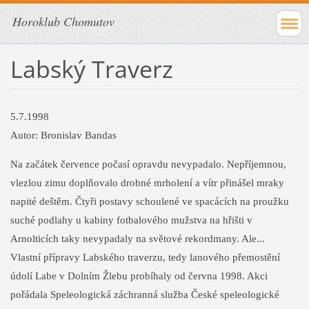
Horoklub Chomutov
Labský Traverz
5.7.1998
Autor: Bronislav Bandas
Na začátek července počasí opravdu nevypadalo. Nepříjemnou,
vlezlou zimu doplňovalo drobné mrholení a vítr přinášel mraky
napité deštěm. Čtyři postavy schoulené ve spacácích na proužku
suché podlahy u kabiny fotbalového mužstva na hřišti v
Arnolticích taky nevypadaly na světové rekordmany. Ale...
Vlastní přípravy Labského traverzu, tedy lanového přemostění
údolí Labe v Dolním Žlebu probíhaly od června 1998. Akci
pořádala Speleologická záchranná služba České speleologické