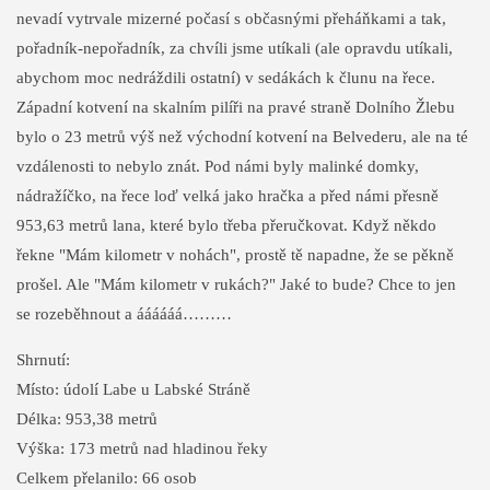
nevadí vytrvale mizerné počasí s občasnými přeháňkami a tak,
pořadník-nepořadník, za chvíli jsme utíkali (ale opravdu utíkali,
abychom moc nedráždili ostatní) v sedákách k člunu na řece.
Západní kotvení na skalním pilíři na pravé straně Dolního Žlebu
bylo o 23 metrů výš než východní kotvení na Belvederu, ale na té
vzdálenosti to nebylo znát. Pod námi byly malinké domky,
nádražíčko, na řece loď velká jako hračka a před námi přesně
953,63 metrů lana, které bylo třeba přeručkovat. Když někdo
řekne "Mám kilometr v nohách", prostě tě napadne, že se pěkně
prošel. Ale "Mám kilometr v rukách?" Jaké to bude? Chce to jen
se rozeběhnout a áááááá………
Shrnutí:
Místo: údolí Labe u Labské Stráně
Délka: 953,38 metrů
Výška: 173 metrů nad hladinou řeky
Celkem přelanilo: 66 osob