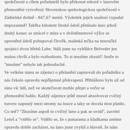
společnosti a cílem pořadatelů bylo překonat rekord v lanovém
přemostění vytvořený Slovenskou speleologickou společností v
Zádielské dolině - 847,67 metrů. Výsledek jejich snažení vypadal
impozantně! Takřka kilometr široké údolí přetínalo lano jehož
druhý konec se ztrácel v mlze a v dvěstěmetrové výšce se
uprostřed údolí pohupoval člověk, malinká tečka na tenoučké
spojnici dvou břehů Labe. Stáli jsme na vyhlídce Belveder jen
malou chvíli a bylo rozhodnuto. To si musíme zkusit!! Jenže to
"musíme" nebylo tak jednoduché.
Ve velkém stanu se zájemci o přelanění zapisovali do pořadníku a
nás čekalo opravdu nepříjemné překvapení. Přihlášeno bylo už od
rána víc lidí, než ve skutečnosti mohlo přejet a večer se
přemostění balilo. Každý zájemce ještě musel absolvovat cvičný
traverz napnutý mezi stromy na louce a taky se docela dost platilo.
Co teď? "Zkusíme aspoň to cvičný lano a pak se uvidí", zavelel
Letoš a "vidělo se". Vidělo se, že s jumarama a kladkama umíme
opravdu dobře zacházet, na lano jsme zvyklí a hlavně, že nám