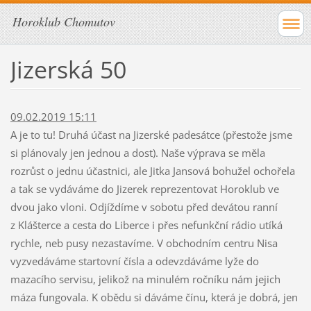
Horoklub Chomutov
Jizerská 50
09.02.2019 15:11
A je to tu! Druhá účast na Jizerské padesátce (přestože jsme
si plánovaly jen jednou a dost). Naše výprava se měla
rozrůst o jednu účastnici, ale Jitka Jansová bohužel ochořela
a tak se vydáváme do Jizerek reprezentovat Horoklub ve
dvou jako vloni. Odjíždíme v sobotu před devátou ranní
z Klášterce a cesta do Liberce i přes nefunkční rádio utíká
rychle, neb pusy nezastavíme. V obchodním centru Nisa
vyzvedáváme startovní čísla a odevzdáváme lyže do
mazacího servisu, jelikož na minulém ročníku nám jejich
máza fungovala. K obědu si dáváme čínu, která je dobrá, jen