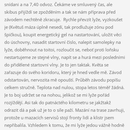
snídani a na 7,40 odvoz. Čekáme ve smluvený čas, ale
skibus přijíždí se zpožděním a tak se nám příprava před
závodem nechtěně zkracuje. Rychle převzít lyže, vyzkoušet
je (Květuš máza úplně nesedí, tak prodlužuje zónu pod
špičkou), koupit energetický gel na nastartování, uložit věci
do úschovny, nasadit startovní číslo, nalepit samolepky na
lyže, doběhnout na toitoi, rozloučit se, neboť proti loňsku
nestartujeme ze stejné vlny, napít se a hurá mezi posledními
do přidělené startovní vlny. Je to jen taktak. Květa se
zařazuje do svého koridoru, který je hned vedle mě. Závod
odstartován, nervozita mě opouští. Průběh závodu popíšu
celkem stručně. Teplota nad nulou, stopa letos téměř žádná.
Je to boj udržet se na nohou, jelikož se mi lyže pořád
rozjíždějí. Asi tak do patnáctého kilometru se jakžtakž
odrazit dá a pak už je to o síle paží. Mazání na trase zavrhuji,
protože u mazacích servisů stojí fronty lidí a klistr jsem
nepřibalila. Vzhledem k tomu, že mi lyže jedou vážně hodně