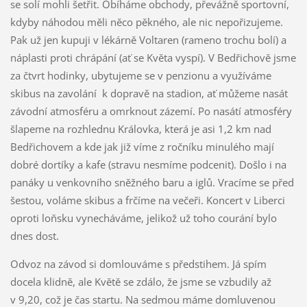
se solí mohli šetřit. Obíháme obchody, převážně sportovní,
kdyby náhodou měli něco pěkného, ale nic nepořizujeme.
Pak už jen kupuji v lékárně Voltaren (rameno trochu bolí) a
náplasti proti chrápání (ať se Květa vyspí). V Bedřichově jsme
za čtvrt hodinky, ubytujeme se v penzionu a využíváme
skibus na zavolání k dopravě na stadion, ať můžeme nasát
závodní atmosféru a omrknout zázemí. Po nasátí atmosféry
šlapeme na rozhlednu Královka, která je asi 1,2 km nad
Bedřichovem a kde jak již víme z ročníku minulého mají
dobré dortíky a kafe (stravu nesmíme podcenit). Došlo i na
panáky u venkovního sněžného baru a iglů. Vracíme se před
šestou, voláme skibus a frčíme na večeři. Koncert v Liberci
oproti loňsku vynecháváme, jelikož už toho courání bylo
dnes dost.
Odvoz na závod si domlouváme s předstihem. Já spím
docela klidně, ale Květě se zdálo, že jsme se vzbudily až
v 9,20, což je čas startu. Na sedmou máme domluvenou