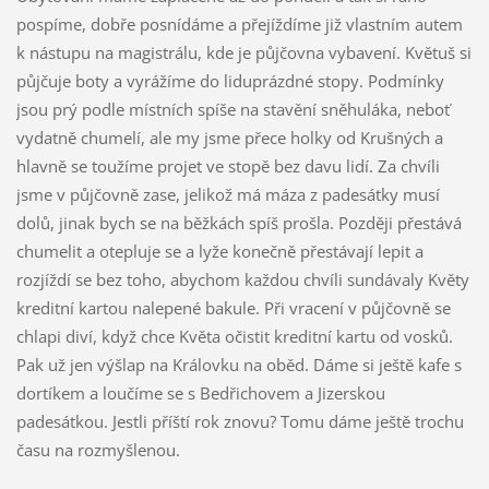
pospíme, dobře posnídáme a přejíždíme již vlastním autem
k nástupu na magistrálu, kde je půjčovna vybavení. Květuš si
půjčuje boty a vyrážíme do liduprázdné stopy. Podmínky
jsou prý podle místních spíše na stavění sněhuláka, neboť
vydatně chumelí, ale my jsme přece holky od Krušných a
hlavně se toužíme projet ve stopě bez davu lidí. Za chvíli
jsme v půjčovně zase, jelikož má máza z padesátky musí
dolů, jinak bych se na běžkách spíš prošla. Později přestává
chumelit a otepluje se a lyže konečně přestávají lepit a
rozjíždí se bez toho, abychom každou chvíli sundávaly Květy
kreditní kartou nalepené bakule. Při vracení v půjčovně se
chlapi diví, když chce Květa očistit kreditní kartu od vosků.
Pak už jen výšlap na Královku na oběd. Dáme si ještě kafe s
dortíkem a loučíme se s Bedřichovem a Jizerskou
padesátkou. Jestli příští rok znovu? Tomu dáme ještě trochu
času na rozmyšlenou.