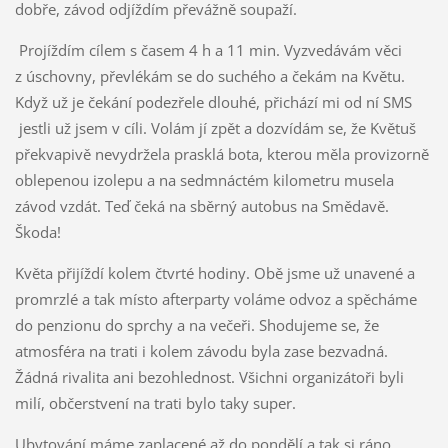
dobře, závod odjíždím převážně soupaží.
Projíždím cílem s časem 4 h a 11 min. Vyzvedávám věci
z úschovny, převlékám se do suchého a čekám na Květu.
Když už je čekání podezřele dlouhé, přichází mi od ní SMS
jestli už jsem v cíli. Volám jí zpět a dozvídám se, že Květuš
překvapivě nevydržela prasklá bota, kterou měla provizorně
oblepenou izolepu a na sedmnáctém kilometru musela
závod vzdát. Teď čeká na sběrný autobus na Smědavě.
Škoda!
Květa přijíždí kolem čtvrté hodiny. Obě jsme už unavené a
promrzlé a tak místo afterparty voláme odvoz a spěcháme
do penzionu do sprchy a na večeři. Shodujeme se, že
atmosféra na trati i kolem závodu byla zase bezvadná.
Žádná rivalita ani bezohlednost. Všichni organizátoři byli
milí, občerstvení na trati bylo taky super.
Ubytování máme zaplacené až do pondělí a tak si ráno