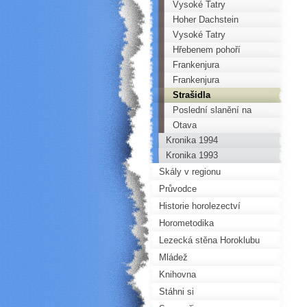
Vysoké Tatry
Hoher Dachstein
Vysoké Tatry
Hřebenem pohoří
Marmarole
Frankenjura
Frankenjura
Strašidla
Poslední slanění na
Kozelce
Otava
Kronika 1994
Kronika 1993
Skály v regionu
Průvodce
Historie horolezectví
Horometodika
Lezecká stěna Horoklubu
Mládež
Knihovna
Stáhni si