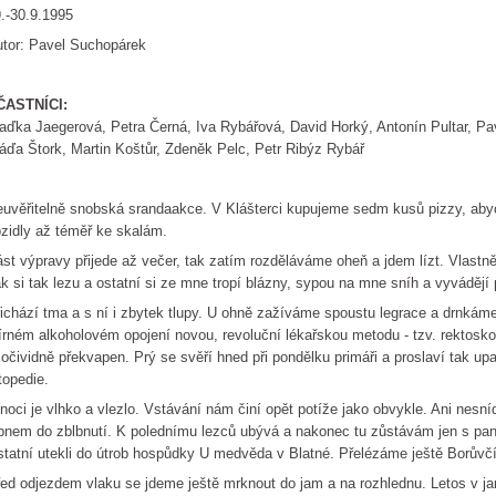
.-30.9.1995
tor: Pavel Suchopárek
ČASTNÍCI:
aďka Jaegerová, Petra Černá, Iva Rybářová, David Horký, Antonín Pultar, P
áďa Štork, Martin Koštůr, Zdeněk Pelc, Petr Ribýz Rybář
uvěřitelně snobská srandaakce. V Klášterci kupujeme sedm kusů pizzy, abyc
zidly až téměř ke skalám.
st výpravy přijede až večer, tak zatím rozděláváme oheň a jdem lízt. Vlastně j
k si tak lezu a ostatní si ze mne tropí blázny, sypou na mne sníh a vyvádějí 
ichází tma a s ní i zbytek tlupy. U ohně zažíváme spoustu legrace a drnkáme
rném alkoholovém opojení novou, revoluční lékařskou metodu - tzv. rektoskop
 očividně překvapen. Prý se svěří hned při pondělku primáři a proslaví tak u
topedie.
noci je vlhko a vlezlo. Vstávání nám činí opět potíže jako obvykle. Ani nes
bnem do zblbnutí. K polednímu lezců ubývá a nakonec tu zůstávám jen s p
tatní utekli do útrob hospůdky U medvěda v Blatné. Přelézáme ještě Borůvčí
ed odjezdem vlaku se jdeme ještě mrknout do jam a na rozhlednu. Letos v ja