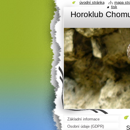
úvodní stránka
mapa str
tisk
Horoklub Chom
Základní informace
Osobní údaje (GDPR)
S