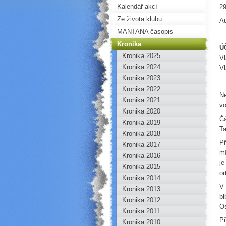
Kalendář akcí
29
Ze života klubu
Au
MANTANA časopis
Kronika
Ú
Kronika 2025
Vl
Kronika 2024
Vl
Kronika 2023
Kronika 2022
Ne
Kronika 2021
vo
Kronika 2020
Čá
Kronika 2019
Ta
Kronika 2018
Př
Kronika 2017
mí
Kronika 2016
je
Kronika 2015
or
Kronika 2014
V 
Kronika 2013
bl
Kronika 2012
Os
Kronika 2011
Př
Kronika 2010