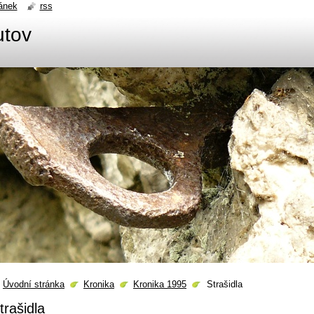
ánek
rss
utov
Úvodní stránka
Kronika
Kronika 1995
Strašidla
trašidla