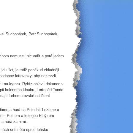
avel Suchopárek, Petr Suchopárek,
hom nemuseli nic vařit a poté jedem
du lízt, je totiž poněkud chladněji.
podobné lotrovinky, aby nezmrzli.
 i na kytaru. Rybíz objevil dokonce v
ii kolenního kloubu. I ortopéd Tonda
padající chomutovské oddělení
nídáme a hurá na Polední. Lezeme a
anem Pelcem a kolegou Ribýzem.
 a hurá za nimi.
mách sníh léto oproti loňsku