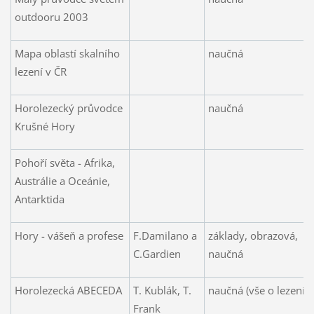
outdooru 2003
Mapa oblastí skalního
naučná
lezení v ČR
Horolezecký průvodce
naučná
Krušné Hory
Pohoří světa - Afrika,
Austrálie a Oceánie,
Antarktida
Hory - vášeň a profese
F.Damilano a
základy, obrazová,
C.Gardien
naučná
Horolezecká ABECEDA
T. Kublák, T.
naučná (vše o lezení)
Frank