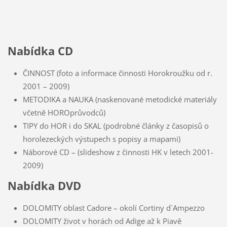
Nabídka CD
ČINNOST (foto a informace činnosti Horokroužku od r.
2001 – 2009)
METODIKA a NAUKA (naskenované metodické materiály
včetně HOROprůvodců)
TIPY do HOR i do SKAL (podrobné články z časopisů o
horolezeckých výstupech s popisy a mapami)
Náborové CD – (slideshow z činnosti HK v letech 2001-
2009)
Nabídka DVD
DOLOMITY oblast Cadore – okolí Cortiny d´Ampezzo
DOLOMITY život v horách od Adige až k Piavě