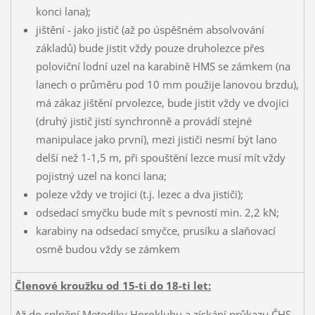
konci lana);
jištění - jako jistič (až po úspěšném absolvování
základů) bude jistit vždy pouze druholezce přes
poloviční lodní uzel na karabině HMS se zámkem (na
lanech o průměru pod 10 mm použije lanovou brzdu),
má zákaz jištění prvolezce, bude jistit vždy ve dvojici
(druhý jistič jistí synchronně a provádí stejné
manipulace jako první), mezi jističi nesmí být lano
delší než 1-1,5 m, při spouštění lezce musí mít vždy
pojistný uzel na konci lana;
poleze vždy ve trojici (t.j. lezec a dva jističi);
odsedací smyčku bude mít s pevností min. 2,2 kN;
karabiny na odsedací smyčce, prusíku a slaňovací
osmě budou vždy se zámkem
Členové kroužku od 15-ti do 18-ti let:
Až do splnění Metodiky Horoklubu a získání průkazu ČHS