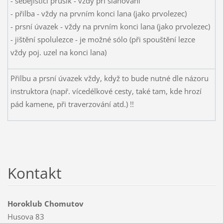
- sebejistící prusík - vždy při slaňování
- přilba - vždy na prvním konci lana (jako prvolezec)
- prsní úvazek - vždy na prvním konci lana (jako prvolezec)
- jištění spolulezce - je možné sólo (při spouštění lezce
vždy poj. uzel na konci lana)
Přilbu a prsní úvazek vždy, když to bude nutné dle názoru
instruktora (např. vícedélkové cesty, také tam, kde hrozí
pád kamene, při traverzování atd.) !!
Kontakt
Horoklub Chomutov
Husova 83