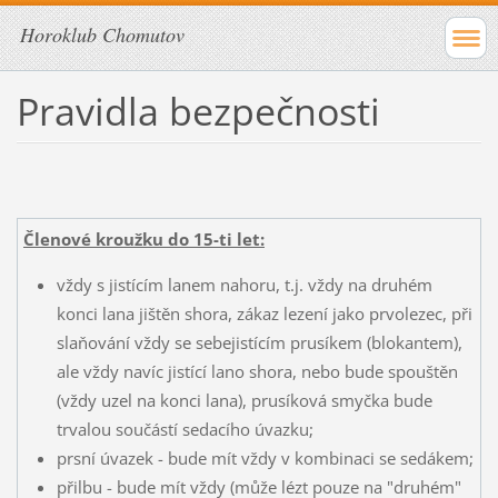
Horoklub Chomutov
Pravidla bezpečnosti
Členové kroužku do 15-ti let:
vždy s jistícím lanem nahoru, t.j. vždy na druhém
konci lana jištěn shora, zákaz lezení jako prvolezec, při
slaňování vždy se sebejistícím prusíkem (blokantem),
ale vždy navíc jistící lano shora, nebo bude spouštěn
(vždy uzel na konci lana), prusíková smyčka bude
trvalou součástí sedacího úvazku;
prsní úvazek - bude mít vždy v kombinaci se sedákem;
přilbu - bude mít vždy (může lézt pouze na "druhém"