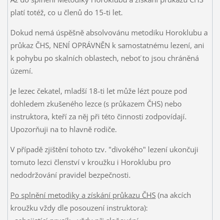
platí totéž, co u členů do 15-ti let.
Dokud nemá úspěšně absolvovánu metodiku Horoklubu a
průkaz ČHS, NENÍ OPRÁVNĚN k samostatnému lezení, ani
k pohybu po skalních oblastech, neboť to jsou chráněná
území.
Je lezec čekatel, mladší 18-ti let může lézt pouze pod
dohledem zkušeného lezce (s průkazem ČHS) nebo
instruktora, kteří za něj při této činnosti zodpovídají.
Upozorňuji na to hlavně rodiče.
V případě zjištění tohoto tzv. "divokého" lezení ukončuji
tomuto lezci členství v kroužku i Horoklubu pro
nedodržování pravidel bezpečnosti.
Po splnění metodiky a získání průkazu ČHS
(na akcích
kroužku vždy dle posouzení instruktora):