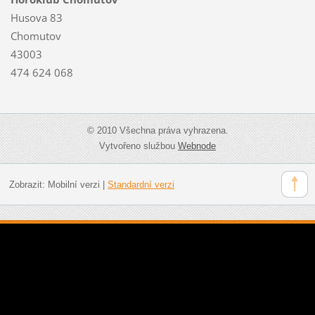
Husova 83
Chomutov
43003
474 624 068
© 2010 Všechna práva vyhrazena.
Vytvořeno službou
Webnode
Zobrazit:
Mobilní verzi
|
Standardní verzi