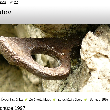
ánek
rss
utov
Úvodní stránka
Ze života klubu
Ze schůzí výboru
Schůze 1997
chůze 1997