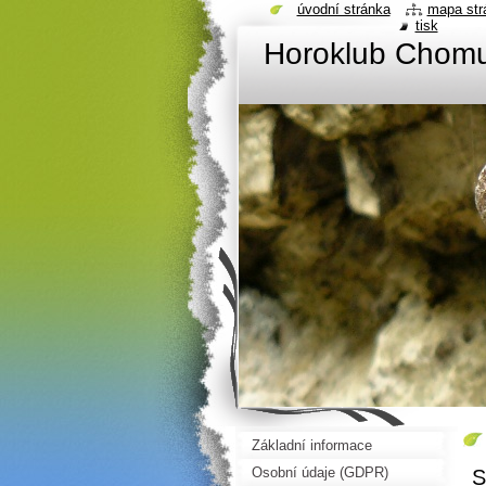
úvodní stránka
mapa str
tisk
Horoklub Chom
Základní informace
Osobní údaje (GDPR)
S