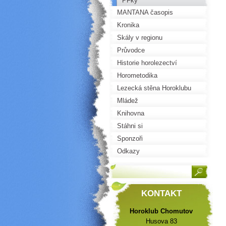
PFky
MANTANA časopis
Kronika
Skály v regionu
Průvodce
Historie horolezectví
Horometodika
Lezecká stěna Horoklubu
Mládež
Knihovna
Stáhni si
Sponzoři
Odkazy
KONTAKT
Horoklub Chomutov
Husova 83