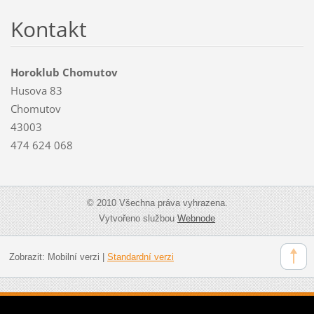
Kontakt
Horoklub Chomutov
Husova 83
Chomutov
43003
474 624 068
© 2010 Všechna práva vyhrazena.
Vytvořeno službou
Webnode
Zobrazit:
Mobilní verzi
|
Standardní verzi