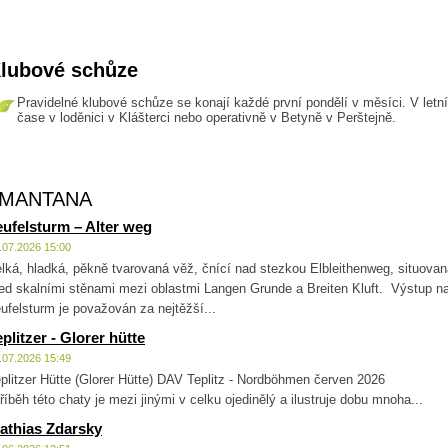
lubové schůze
Pravidelné klubové schůze se konají každé první pondělí v měsíci. V letn
čase v loděnici v Klášterci nebo operativně v Betyně v Perštejně.
eMANTANA
eufelsturm – Alter weg
.07.2026 15:00
lká, hladká, pěkně tvarovaná věž, čnící nad stezkou Elbleithenweg, situova
ed skalními stěnami mezi oblastmi Langen Grunde a Breiten Kluft. Výstup n
ufelsturm je považován za nejtěžší...
eplitzer - Glorer hütte
.07.2026 15:49
eplitzer Hütte (Glorer Hütte) DAV Teplitz - Nordböhmen červen 2026
íběh této chaty je mezi jinými v celku ojedinělý a ilustruje dobu mnoha...
athias Zdarsky