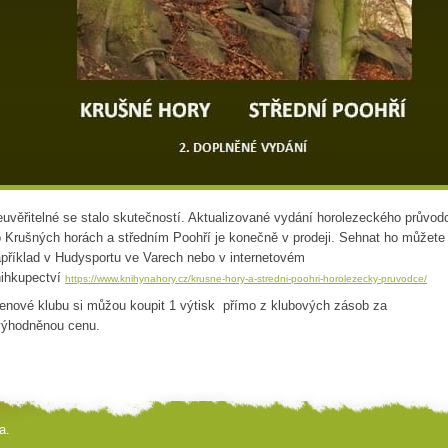
uvěřitelné se stalo skutečností. Aktualizované vydání horolezeckého průvod
 Krušných horách a středním Poohří je konečně v prodeji. Sehnat ho můžete
příklad v Hudysportu ve Varech nebo v internetovém
ihkupectví
https://www.knihynahory.cz/krusne-hory-a-stredni-poohri-horolezecky-pruvodce/
enové klubu si můžou koupit 1 výtisk přímo z klubových zásob za
výhodněnou cenu.
a.