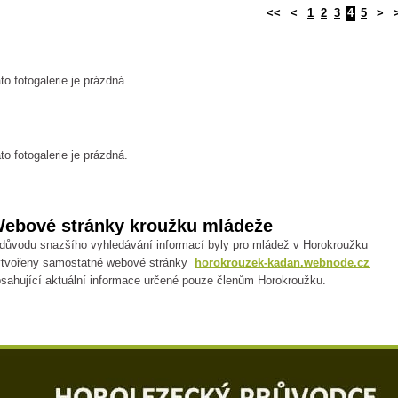
<<
<
1
2
3
4
5
>
to fotogalerie je prázdná.
to fotogalerie je prázdná.
ebové stránky kroužku mládeže
důvodu snazšího vyhledávání informací byly pro mládež v Horokroužku
ytvořeny samostatné webové stránky
horokrouzek-kadan.webnode.cz
sahující aktuální informace určené pouze členům Horokroužku.