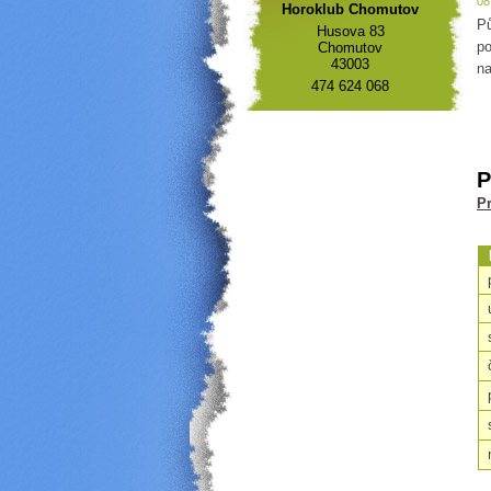
08
Horoklub Chomutov
Pů
Husova 83
po
Chomutov
43003
na
474 624 068
P
Pr