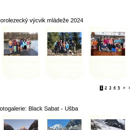
orolezecký výcvik mládeže 2024
1
2
3
4
5
>
otogalerie: Black Sabat - Ušba