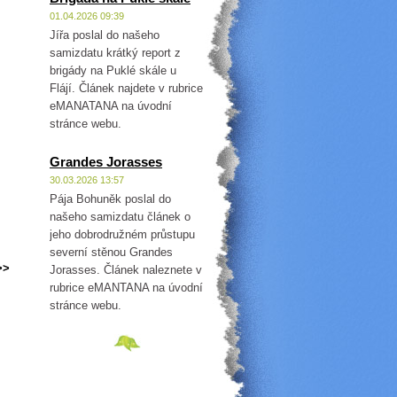
01.04.2026 09:39
Jířa poslal do našeho
samizdatu krátký report z
brigády na Puklé skále u
Flájí. Článek najdete v rubrice
eMANATANA na úvodní
stránce webu.
Grandes Jorasses
30.03.2026 13:57
Pája Bohuněk poslal do
našeho samizdatu článek o
jeho dobrodružném průstupu
severní stěnou Grandes
>>
Jorasses. Článek naleznete v
rubrice eMANTANA na úvodní
stránce webu.