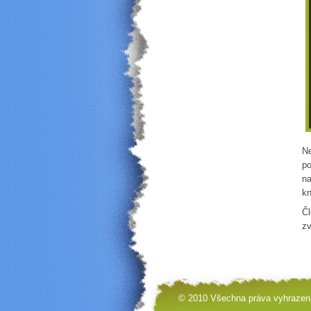
Ne
po
na
kn
Čl
z
© 2010 Všechna práva vyhrazen