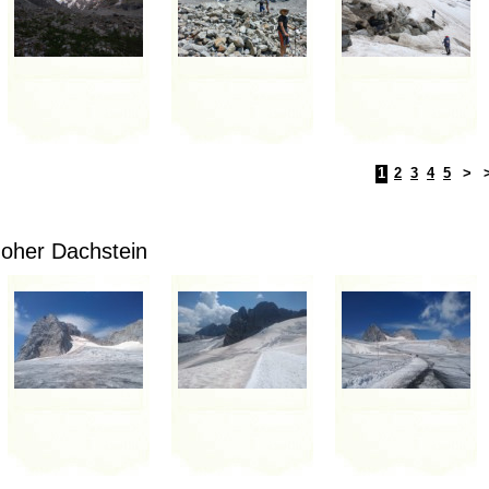
1
2
3
4
5
>
oher Dachstein