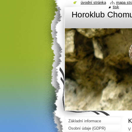
úvodní stránka
mapa str
tisk
Horoklub Chom
K
Základní informace
Osobní údaje (GDPR)
V 