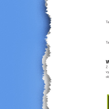
Ta
Ta
W
Z 
v
ob