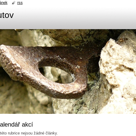
ánek
rss
utov
alendář akcí
této rubrice nejsou žádné články.