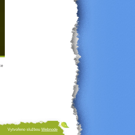
ce
Vytvořeno službou
Webnode