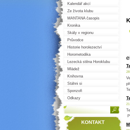
Kalendář akcí
Ze života klubu
MANTANA časopis
K
Kronika
Skály v regionu
Průvodce
Historie horolezectví
Horometodika
Lezecká stěna Horoklubu
T
Mládež
28
Knihovna
Ve
Stáhni si
př
Te
Sponzoři
T
Odkazy
21
T
Př
KONTAKT
M