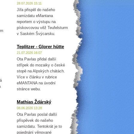
28.07.2026 15:11
Jířa přispěl do našeho
samizdatu eMantana
reportem o výstupu na
pískovcovou věž Teufelsturm
ím
v Saském Švýcarsku.
Teplitzer - Glorer hütte
21.07.2026 16:07
Ota Pavlas přidal další
střípek do mozaiky o české
stopě na Alpských chátách.
Více v článku v rubrice
ná
eMANTANA na úvodní
a
stránce webu.
Mathias Ždárský
08.06.2026 13:28
Ota Pavlas poslal další
příspěvek do našeho
samizdatu. Tentokrát je to
pojednání věnované