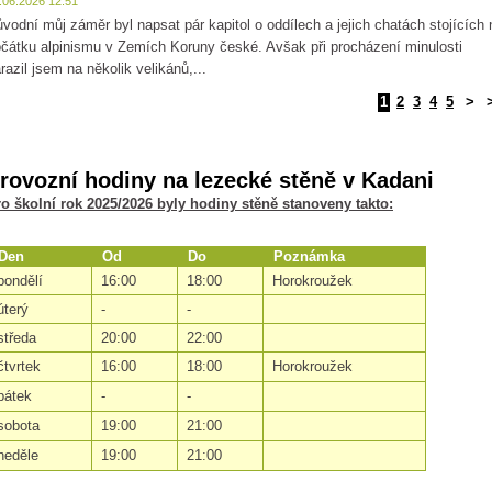
.06.2026 12:51
vodní můj záměr byl napsat pár kapitol o oddílech a jejich chatách stojících 
čátku alpinismu v Zemích Koruny české. Avšak při procházení minulosti
razil jsem na několik velikánů,...
1
2
3
4
5
>
rovozní hodiny na lezecké stěně v Kadani
o školní rok 2025/2026 byly hodiny stěně stanoveny takto:
Den
Od
Do
Poznámka
pondělí
16:00
18:00
Horokroužek
úterý
-
-
středa
20:00
22:00
čtvrtek
16:00
18:00
Horokroužek
pátek
-
-
sobota
19:00
21:00
neděle
19:00
21:00