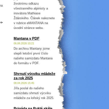
životnímu odkazu
na
všestranného alpinisty a
inovátora Mathiase
Ždárského. Článek naleznete
>>
v rubrice eMANTANA na
úvodní stránce webu.
Mantana v PDF
06.06.2026 10:21
Do archivu Mantany jsme
slepili letošní první číslo
našeho samizdatu Mantana
do formátu v PDF.
Shrnutí výcviku mládeže
za rok 2025
08.04.2026 15:45
Jířa poslal do našeho
samizdatu shrnutí výcviku
mládeže za loňský rok 2025.
Brigáda na Puklé skále