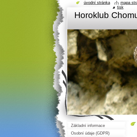
úvodní stránka
mapa str
tisk
Horoklub Chom
Základní informace
Osobní údaje (GDPR)