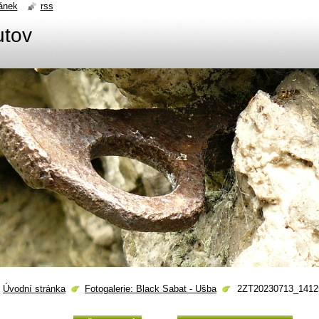
ánek
rss
utov
Úvodní stránka
Fotogalerie: Black Sabat - Ušba
2ZT20230713_1412