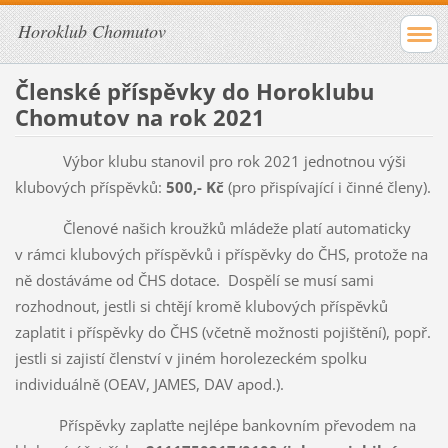
Horoklub Chomutov
Členské příspěvky do Horoklubu
Chomutov na rok 2021
Výbor klubu stanovil pro rok 2021 jednotnou výši
klubových příspěvků:
500,- Kč
(pro přispívající i činné členy).
Členové našich kroužků mládeže platí automaticky
v rámci klubových příspěvků i příspěvky do ČHS, protože na
ně dostáváme od ČHS dotace. Dospělí se musí sami
rozhodnout, jestli si chtějí kromě klubových příspěvků
zaplatit i příspěvky do ČHS (včetně možnosti pojištění), popř.
jestli si zajistí členství v jiném horolezeckém spolku
individuálně (OEAV, JAMES, DAV apod.).
Příspěvky zaplaťte nejlépe bankovním převodem na