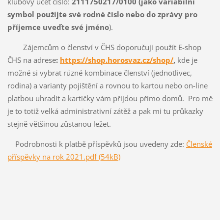
klubový účet číslo:
2111750217/0100
(jako variabilní
symbol použijte své rodné číslo nebo do zprávy pro
příjemce uveďte své jméno
).
Zájemcům o členství v ČHS doporučuji použít E-shop
ČHS na adrese
:
https://shop.horosvaz.cz/shop/
,
kde je
možné si vybrat různé kombinace členství (jednotlivec,
rodina) a varianty pojištění a rovnou to kartou nebo on-line
platbou uhradit a kartičky vám přijdou přímo domů. Pro mě
je to totiž velká administrativní zátěž a pak mi tu průkazky
stejně většinou zůstanou ležet.
Podrobnosti k platbě příspěvků jsou uvedeny zde:
Členské
příspěvky na rok 2021.pdf (54kB)