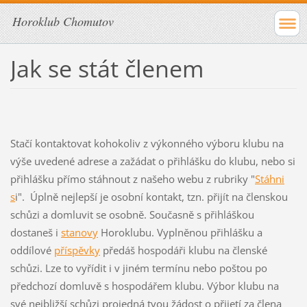
Horoklub Chomutov
Jak se stát členem
Stačí kontaktovat kohokoliv z výkonného výboru klubu na
výše uvedené adrese a zažádat o přihlášku do klubu, nebo si
přihlášku přímo stáhnout z našeho webu z rubriky "
Stáhni
s
i". Úplně nejlepší je osobní kontakt, tzn. přijít na členskou
schůzi a domluvit se osobně. Současně s přihláškou
dostaneš i
stanovy
Horoklubu. Vyplněnou přihlášku a
oddílové
příspěvky
předáš hospodáři klubu na členské
schůzi. Lze to vyřídit i v jiném termínu nebo poštou po
předchozí domluvě s hospodářem klubu. Výbor klubu na
své nejbližší schůzi projedná tvou žádost o přijetí za člena