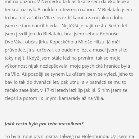
mít na pozoru. V Německu ta klasifikace sedí daleko lépe a
tenkrát už byla Arnoldem otevřená nahoru. V Bielatalu jsem
to bral od začátku VIIa s hvězdičkami a za nějakou dobu
jsem se tam naučil hledat. Nejtěžší je najít cestu. Sedm let
jsem jezdil jen do Bielatalu, bral jsem sebou Bohouše
Dvořáka, občas Jirku Kopeckého a Miloše Hlízu. Já měl
průvodce, já si určoval, co budeme lézt a musel jsem si to
taky najít. I když jsem stále lezl na prvním, tak se moje
výkonnost nijak nezlepšovala, moje psychická hranice byla
na VIIb. Až později se synem Lukášem jsem se vylezl. Jeho to
bavilo tak do dvanácti let, pak utnul a v patnácti se mu to
začalo zase líbit, v 17-ti letech lezl líp jak já. S ním jsem se
zlepšil a potom i s jinými kamarády až na VIIIa.
Jaká cesta byla pro tebe mezníkem?
To byla moje první osma Talweg na Hölenhunda. Už jsem na