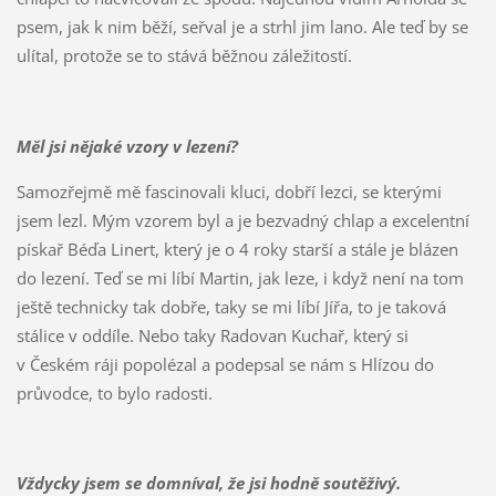
psem, jak k nim běží, seřval je a strhl jim lano. Ale teď by se
ulítal, protože se to stává běžnou záležitostí.
Měl jsi nějaké vzory v lezení?
Samozřejmě mě fascinovali kluci, dobří lezci, se kterými
jsem lezl. Mým vzorem byl a je bezvadný chlap a excelentní
pískař Béďa Linert, který je o 4 roky starší a stále je blázen
do lezení. Teď se mi líbí Martin, jak leze, i když není na tom
ještě technicky tak dobře, taky se mi líbí Jířa, to je taková
stálice v oddíle. Nebo taky Radovan Kuchař, který si
v Českém ráji popolézal a podepsal se nám s Hlízou do
průvodce, to bylo radosti.
Vždycky jsem se domníval, že jsi hodně soutěživý.