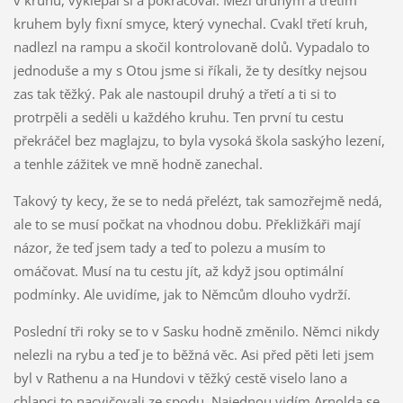
kruhem byly fixní smyce, který vynechal. Cvakl třetí kruh,
nadlezl na rampu a skočil kontrolovaně dolů. Vypadalo to
jednoduše a my s Otou jsme si říkali, že ty desítky nejsou
zas tak těžký. Pak ale nastoupil druhý a třetí a ti si to
protrpěli a seděli u každého kruhu. Ten první tu cestu
překráčel bez maglajzu, to byla vysoká škola saskýho lezení,
a tenhle zážitek ve mně hodně zanechal.
Takový ty kecy, že se to nedá přelézt, tak samozřejmě nedá,
ale to se musí počkat na vhodnou dobu. Překližkáři mají
názor, že teď jsem tady a teď to polezu a musím to
omáčovat. Musí na tu cestu jít, až když jsou optimální
podmínky. Ale uvidíme, jak to Němcům dlouho vydrží.
Poslední tři roky se to v Sasku hodně změnilo. Němci nikdy
nelezli na rybu a teď je to běžná věc. Asi před pěti leti jsem
byl v Rathenu a na Hundovi v těžký cestě viselo lano a
chlapci to nacvičovali ze spodu. Najednou vidím Arnolda se