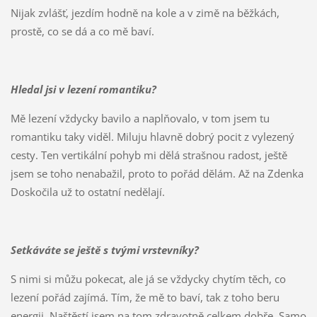
Nijak zvlášť, jezdím hodně na kole a v zimě na běžkách,
prostě, co se dá a co mě baví.
Hledal jsi v lezení romantiku?
Mě lezení vždycky bavilo a naplňovalo, v tom jsem tu
romantiku taky viděl. Miluju hlavně dobrý pocit z vylezený
cesty. Ten vertikální pohyb mi dělá strašnou radost, ještě
jsem se toho nenabažil, proto to pořád dělám. Až na Zdenka
Doskočila už to ostatní nedělají.
Setkáváte se ještě s tvými vrstevníky?
S nimi si můžu pokecat, ale já se vždycky chytím těch, co
lezení pořád zajímá. Tím, že mě to baví, tak z toho beru
energii. Naštěstí jsem na tom zdravotně celkem dobře. Samo