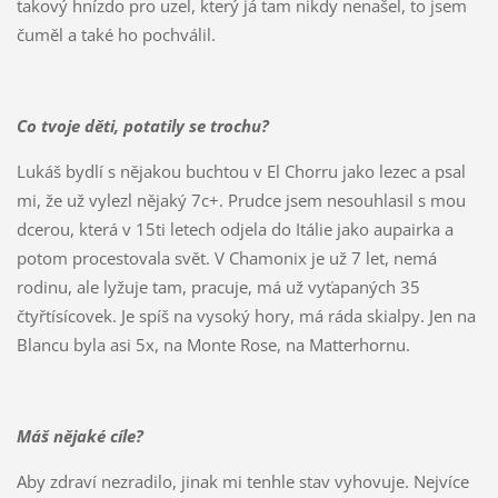
takový hnízdo pro uzel, který já tam nikdy nenašel, to jsem
čuměl a také ho pochválil.
Co tvoje děti, potatily se trochu?
Lukáš bydlí s nějakou buchtou v El Chorru jako lezec a psal
mi, že už vylezl nějaký 7c+. Prudce jsem nesouhlasil s mou
dcerou, která v 15ti letech odjela do Itálie jako aupairka a
potom procestovala svět. V Chamonix je už 7 let, nemá
rodinu, ale lyžuje tam, pracuje, má už vyťapaných 35
čtyřtísícovek. Je spíš na vysoký hory, má ráda skialpy. Jen na
Blancu byla asi 5x, na Monte Rose, na Matterhornu.
Máš nějaké cíle?
Aby zdraví nezradilo, jinak mi tenhle stav vyhovuje. Nejvíce