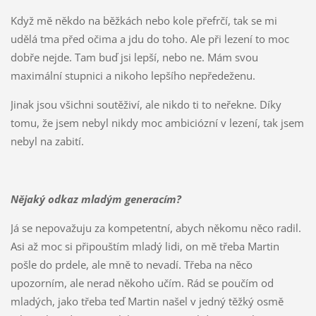
Když mě někdo na běžkách nebo kole přefrčí, tak se mi
udělá tma před očima a jdu do toho. Ale při lezení to moc
dobře nejde. Tam buď jsi lepší, nebo ne. Mám svou
maximální stupnici a nikoho lepšího nepředeženu.
Jinak jsou všichni soutěživí, ale nikdo ti to neřekne. Díky
tomu, že jsem nebyl nikdy moc ambiciózní v lezení, tak jsem
nebyl na zabití.
Nějaký odkaz mladým generacím?
Já se nepovažuju za kompetentní, abych někomu něco radil.
Asi až moc si připouštím mladý lidi, on mě třeba Martin
pošle do prdele, ale mně to nevadí. Třeba na něco
upozorním, ale nerad někoho učím. Rád se poučím od
mladých, jako třeba teď Martin našel v jedný těžký osmě