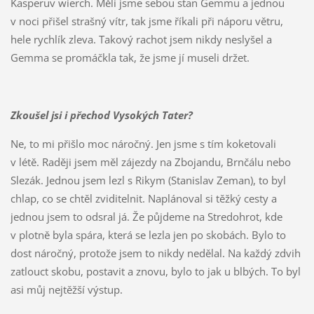
Kasperuv wierch. Měli jsme sebou stan Gemmu a jednou
v noci přišel strašný vítr, tak jsme říkali při náporu větru,
hele rychlík zleva. Takový rachot jsem nikdy neslyšel a
Gemma se promáčkla tak, že jsme jí museli držet.
Zkoušel jsi i přechod Vysokých Tater?
Ne, to mi přišlo moc náročný. Jen jsme s tím koketovali
v létě. Raději jsem měl zájezdy na Zbojandu, Brnčálu nebo
Slezák. Jednou jsem lezl s Rikym (Stanislav Zeman), to byl
chlap, co se chtěl zviditelnit. Naplánoval si těžký cesty a
jednou jsem to odsral já. Že půjdeme na Stredohrot, kde
v plotně byla spára, která se lezla jen po skobách. Bylo to
dost náročný, protože jsem to nikdy nedělal. Na každý zdvih
zatlouct skobu, postavit a znovu, bylo to jak u blbých. To byl
asi můj nejtěžší výstup.