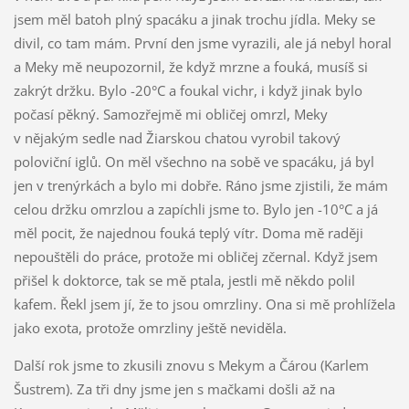
jsem měl batoh plný spacáku a jinak trochu jídla. Meky se
divil, co tam mám. První den jsme vyrazili, ale já nebyl horal
a Meky mě neupozornil, že když mrzne a fouká, musíš si
zakrýt držku. Bylo -20°C a foukal vichr, i když jinak bylo
počasí pěkný. Samozřejmě mi obličej omrzl, Meky
v nějakým sedle nad Žiarskou chatou vyrobil takový
poloviční iglů. On měl všechno na sobě ve spacáku, já byl
jen v trenýrkách a bylo mi dobře. Ráno jsme zjistili, že mám
celou držku omrzlou a zapíchli jsme to. Bylo jen -10°C a já
měl pocit, že najednou fouká teplý vítr. Doma mě raději
nepouštěli do práce, protože mi obličej zčernal. Když jsem
přišel k doktorce, tak se mě ptala, jestli mě někdo polil
kafem. Řekl jsem jí, že to jsou omrzliny. Ona si mě prohlížela
jako exota, protože omrzliny ještě neviděla.
Další rok jsme to zkusili znovu s Mekym a Čárou (Karlem
Šustrem). Za tři dny jsme jen s mačkami došli až na