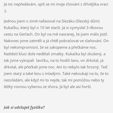
Já nic nepředávám, spíš se mi moje chování z dřívějška vrací
:).
Jednou jsem v zimě nafasoval na Slezáku (Slezský dům)
Kukačku, který byl o 10 let starší. Já si vymyslel 3-4kovou
cestu na Gerlach. On byl na mě nasranej, že jsem málo jistil.
Nakonec jsme zatměli a já chtěl pokračovat ve slaňování. On
byl nekompromisní, že se zakopeme a přečkáme noc.
Naštěstí kluci dole nedělali zmatky. Kukačka byl zkušený, a
tak jsme vykopali lavičku, na to hodili lano, on drkotal, já
drkotal, ale přečkali jsme noc. Ani to nebylo tak hrozný. Teď
jsem starý a také lezu s mladými. Také nekoukají na to, že to
nezvládám, ale když mi to nejde, tak mi pomůžou nebo ty
těžký rovnou vyberou ze shora. Já byl ale asi horší.
Jak si udržuješ fyzičku?