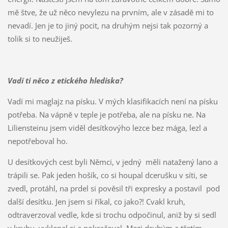
mě štve, že už něco nevylezu na prvním, ale v zásadě mi to
nevadí. Jen je to jiný pocit, na druhým nejsi tak pozorný a
tolik si to neužiješ.
Vadí ti něco z etického hlediska?
Vadí mi maglajz na písku. V mých klasifikacích není na písku
potřeba. Na vápně v teple je potřeba, ale na písku ne. Na
Liliensteinu jsem viděl desítkovýho lezce bez mága, lezl a
nepotřeboval ho.
U desítkových cest byli Němci, v jedný měli natažený lano a
trápili se. Pak jeden hošík, co si houpal dcerušku v síti, se
zvedl, protáhl, na prdel si pověsil tři expresky a postavil pod
další desítku. Jen jsem si říkal, co jako?! Cvakl kruh,
odtraverzoval vedle, kde si trochu odpočinul, aniž by si sedl
v kruhu, vyklepal si a pokračoval. Mezi druhým a třetím