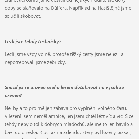
doby se slaňovalo na Dülfera. Například na Hasištějně jsme
se učili skobovat.
Lezli jste tehdy technicky?
Lezli jsme vždy volně, protože těžký cesty jsme nelezli a
nepotřebovali jsme žebříčky.
Snažil jsi se úroveň svého lezení dotáhnout na vysokou
úroveň?
Ne, byla to pro mě jen zábava pro vyplnění volného času.
V lezení jsem neměl ambice, jen jsem chtěl lézt víc a víc. Sice
tehdy nebylo tolik dobrých mlaďochů, ale mě to jen bavilo a
baví do dneška. Kluci až na Zdendu, který byl ložený pískař,