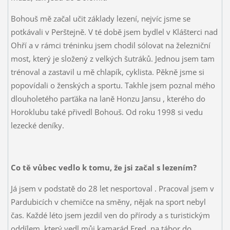
Bohouš mě začal učit základy lezení, nejvíc jsme se
potkávali v Perštejně. V té době jsem bydlel v Klášterci nad
Ohří a v rámci tréninku jsem chodil sólovat na železniční
most, který je složený z velkých šutráků. Jednou jsem tam
trénoval a zastavil u mě chlapík, cyklista. Pěkně jsme si
popovídali o ženských a sportu. Takhle jsem poznal mého
dlouholetého parťáka na laně Honzu Jansu
, kterého do
Horoklubu také přivedl Bohouš. Od roku 1998 si vedu
lezecké deníky.
Co tě vůbec vedlo k tomu, že jsi začal s lezením?
Já jsem v podstatě do 28 let nesportoval
. Pracoval jsem v
Pardubicích v chemičce na směny, nějak na sport nebyl
čas. Každé léto jsem jezdil ven do přírody a s turistickým
oddílem, který vedl můj kamarád Fred, na tábor do