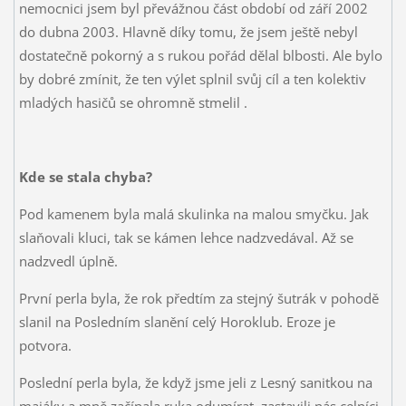
nemocnici jsem byl převážnou část období od září 2002
do dubna 2003. Hlavně díky tomu, že jsem ještě nebyl
dostatečně pokorný a s rukou pořád dělal blbosti. Ale bylo
by dobré zmínit, že ten výlet splnil svůj cíl a ten kolektiv
mladých hasičů se ohromně stmelil .
Kde se stala chyba?
Pod kamenem byla malá skulinka na malou smyčku. Jak
slaňovali kluci, tak se kámen lehce nadzvedával. Až se
nadzvedl úplně.
První perla byla, že rok předtím za stejný šutrák v pohodě
slanil na Posledním slanění celý Horoklub. Eroze je
potvora.
Poslední perla byla, že když jsme jeli z Lesný sanitkou na
majáky a mně začínala ruka odumírat, zastavili nás celníci