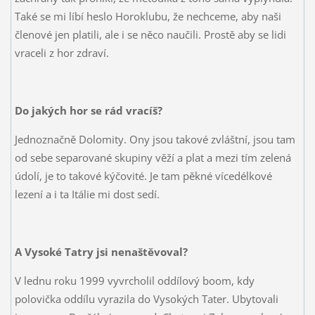
Také se mi líbí heslo Horoklubu, že nechceme, aby naši
členové jen platili, ale i se něco naučili. Prostě aby se lidi
vraceli z hor zdraví.
Do jakých hor se rád vracíš?
Jednoznačně Dolomity. Ony jsou takové zvláštní, jsou tam
od sebe separované skupiny věží a plat a mezi tím zelená
údolí, je to takové kýčovité. Je tam pěkné vícedélkové
lezení a i ta Itálie mi dost sedí.
A Vysoké Tatry jsi nenaštěvoval?
V lednu roku 1999 vyvrcholil oddílový boom, kdy
polovička oddílu vyrazila do Vysokých Tater. Ubytovali