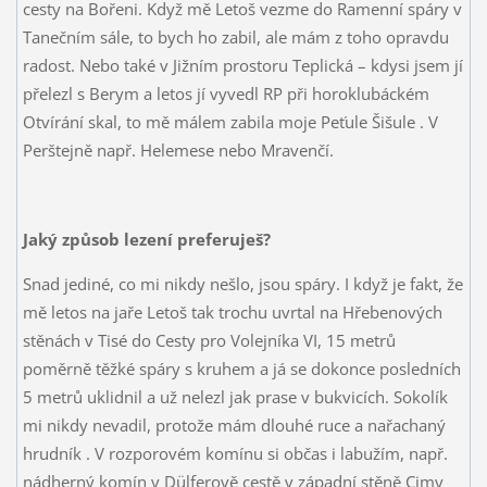
cesty na Bořeni. Když mě Letoš vezme do Ramenní spáry v
Tanečním sále, to bych ho zabil, ale mám z toho opravdu
radost. Nebo také v Jižním prostoru Teplická – kdysi jsem jí
přelezl s Berym a letos jí vyvedl RP při horoklubáckém
Otvírání skal, to mě málem zabila moje Peťule Šišule
. V
Perštejně např. Helemese nebo Mravenčí.
Jaký způsob lezení preferuješ?
Snad jediné, co mi nikdy nešlo, jsou spáry. I když je fakt, že
mě letos na jaře Letoš tak trochu uvrtal na Hřebenových
stěnách v Tisé do Cesty pro Volejníka VI, 15 metrů
poměrně těžké spáry s kruhem a já se dokonce posledních
5 metrů uklidnil a už nelezl jak prase v bukvicích. Sokolík
mi nikdy nevadil, protože mám dlouhé ruce a nařachaný
hrudník
. V rozporovém komínu si občas i labužím, např.
nádherný komín v Dülferově cestě v západní stěně Cimy