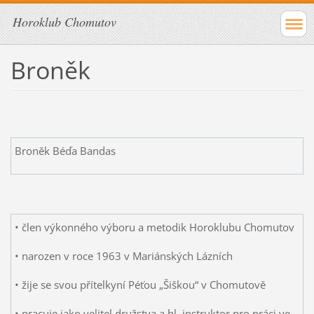
Horoklub Chomutov
Broněk
Broněk Béďa Bandas
• člen výkonného výboru a metodik Horoklubu Chomutov
• narozen v roce 1963 v Mariánských Lázních
• žije se svou přítelkyní Péťou „Šiškou“ v Chomutově
• pracuje jako velitel družstva a hl. instruktor pro práci ve