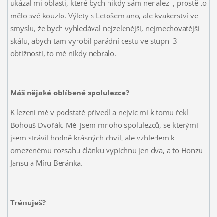
ukázal mi oblasti, které bych nikdy sám nenalezl
, prostě to
mělo své kouzlo. Výlety s Letošem ano, ale kvakerství ve
smyslu, že bych vyhledával nejzelenější, nejmechovatější
skálu, abych tam vyrobil parádní cestu ve stupni 3
obtížnosti, to mě nikdy nebralo.
Máš nějaké oblíbené spolulezce?
K lezení mě v podstatě přivedl a nejvíc mi k tomu řekl
Bohouš Dvořák. Měl jsem mnoho spolulezců, se kterými
jsem strávil hodně krásných chvil, ale vzhledem k
omezenému rozsahu článku vypíchnu jen dva, a to Honzu
Jansu a Míru Beránka.
Trénuješ?