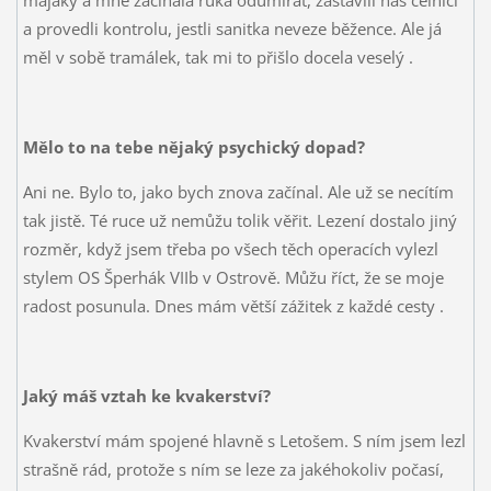
a provedli kontrolu, jestli sanitka neveze běžence. Ale já
měl v sobě tramálek, tak mi to přišlo docela veselý
.
Mělo to na tebe nějaký psychický dopad?
Ani ne. Bylo to, jako bych znova začínal. Ale už se necítím
tak jistě. Té ruce už nemůžu tolik věřit. Lezení dostalo jiný
rozměr, když jsem třeba po všech těch operacích vylezl
stylem OS Šperhák VIIb v Ostrově. Můžu říct, že se moje
radost posunula. Dnes mám větší zážitek z každé cesty
.
Jaký máš vztah ke kvakerství?
Kvakerství mám spojené hlavně s Letošem. S ním jsem lezl
strašně rád, protože s ním se leze za jakéhokoliv počasí,