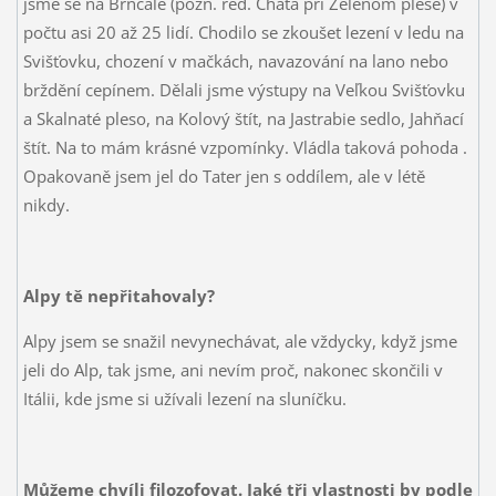
jsme se na Brnčále (pozn. red. Chata pri Zelenom plese) v
počtu asi 20 až 25 lidí. Chodilo se zkoušet lezení v ledu na
Svišťovku, chození v mačkách, navazování na lano nebo
brždění cepínem. Dělali jsme výstupy na Veľkou Svišťovku
a Skalnaté pleso, na Kolový štít, na Jastrabie sedlo, Jahňací
štít. Na to mám krásné vzpomínky. Vládla taková pohoda
.
Opakovaně jsem jel do Tater jen s oddílem, ale v létě
nikdy.
Alpy tě nepřitahovaly?
Alpy jsem se snažil nevynechávat, ale vždycky, když jsme
jeli do Alp, tak jsme, ani nevím proč, nakonec skončili v
Itálii, kde jsme si užívali lezení na sluníčku.
Můžeme chvíli filozofovat. Jaké tři vlastnosti by podle