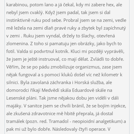
karabinou, potom lano a já čekal, kdy mi zabere hex, ale
nebyl jsem cvaklý. Když jsem padal, tak jsem si dal
instinktivně ruku pod sebe. Probral jsem se na zemi, vedle
mě ležela na zemi dlaň pravé ruky a zbytek byl zapíchnutý
v zemi
. Ruku jsem vyndal, držely to šlachy, otevřená
zlomenina. Z toho si pamatuju jen obrázky, jako bych to
fotil. Valda si podvrtnul kotník. Kluci mi později vyprávěli,
že jsem je ještě instruoval, co mají dělat. Zvládli to dobře.
Věřím, že se po pádu zmobilizuje organizmus, zase jsem
nějak fungoval a s pomocí kluků došel víc než kilometr k
silnici. Byla zavolaná záchranka i Horská služba, ale
domorodci říkají Medvědí skála Eduardově skále na
Lesenské pláni. Tak jsme nějakou dobu jen viděli v dáli
majáky. V sanitce jsem se chvíli bránil, že se bojím injekce,
ale zkušená zdravotnice mě hbitě přeprala, já dostal
tramálek (pozn. red. Tramadol - neopioidní analgetikum) a
pak mi už bylo dobře. Následovaly čtyři operace. V