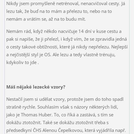
Nikdy jsem promyšleně netrénoval, nenacvičoval cesty. Já
lezu tak, že buď na to mám a přelezu to, nebo na to
nemám a vrátím se, až na to budu mít.
Nemám rád, když někdo nacvičuje 14 dní v kuse cestu a
pak si napíše, že ji přelezl, i když vím, že se zpravidla jedná
o cesty takové obtížnosti, které já nikdy nepřelezu. Nejlepší
a nejčistější styl je OS. Ale lezu a tedy vlastně trénuju,
kdykoliv to jde
.
Máš nějaké lezecké vzory?
Nestačil jsem si udělat vzory, protože jsem do toho spadl
strašně rychle. Souhlasím však s názory některých lidí,
jako je Thomas Huber. To, co říká a zastává, s tím se
dokážu ztotožnit. Také se dokážu ztotožnit třeba s
předsedkyní ČHS Alenou Čepelkovou, která vyjádřila např.