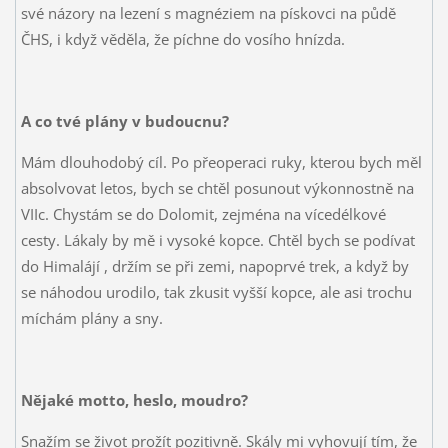
své názory na lezení s magnéziem na pískovci na půdě
ČHS, i když věděla, že píchne do vosího hnízda.
A co tvé plány v budoucnu?
Mám dlouhodobý cíl. Po přeoperaci ruky, kterou bych měl
absolvovat letos, bych se chtěl posunout výkonnostně na
VIIc. Chystám se do Dolomit, zejména na vícedélkové
cesty. Lákaly by mě i vysoké kopce. Chtěl bych se podívat
do Himalájí
, držím se při zemi, napoprvé trek, a když by
se náhodou urodilo, tak zkusit vyšší kopce, ale asi trochu
míchám plány a sny.
Nějaké motto, heslo, moudro?
Snažím se život prožít pozitivně. Skály mi vyhovují tím, že