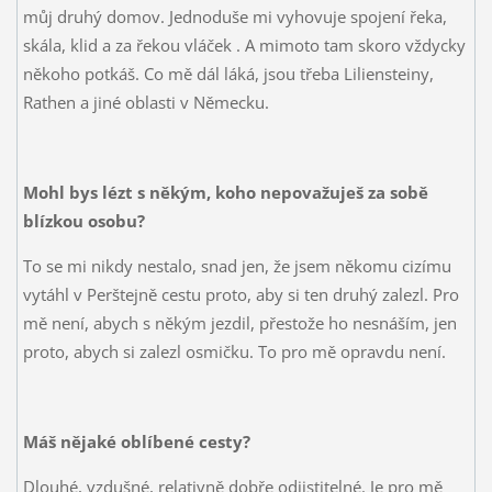
můj druhý domov. Jednoduše mi vyhovuje spojení řeka,
skála, klid a za řekou vláček
. A mimoto tam skoro vždycky
někoho potkáš. Co mě dál láká, jsou třeba Liliensteiny,
Rathen a jiné oblasti v Německu.
Mohl bys lézt s někým, koho nepovažuješ za sobě
blízkou osobu?
To se mi nikdy nestalo, snad jen, že jsem někomu cizímu
vytáhl v Perštejně cestu proto, aby si ten druhý zalezl. Pro
mě není, abych s někým jezdil, přestože ho nesnáším, jen
proto, abych si zalezl osmičku. To pro mě opravdu není.
Máš nějaké oblíbené cesty?
Dlouhé, vzdušné, relativně dobře odjistitelné. Je pro mě