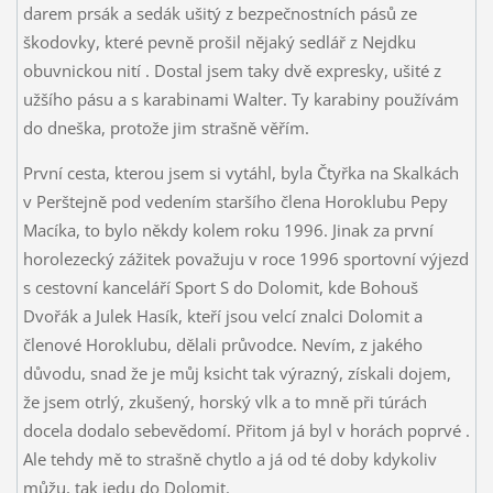
darem prsák a sedák ušitý z bezpečnostních pásů ze
škodovky, které pevně prošil nějaký sedlář z Nejdku
obuvnickou nití
. Dostal jsem taky dvě expresky, ušité z
užšího pásu a s karabinami Walter. Ty karabiny používám
do dneška, protože jim strašně věřím.
První cesta, kterou jsem si vytáhl, byla Čtyřka na Skalkách
v Perštejně pod vedením staršího člena Horoklubu Pepy
Macíka, to bylo někdy kolem roku 1996. Jinak za první
horolezecký zážitek považuju v roce 1996 sportovní výjezd
s cestovní kanceláří Sport S do Dolomit, kde Bohouš
Dvořák a Julek Hasík, kteří jsou velcí znalci Dolomit a
členové Horoklubu, dělali průvodce. Nevím, z jakého
důvodu, snad že je můj ksicht tak výrazný, získali dojem,
že jsem otrlý, zkušený, horský vlk a to mně při túrách
docela dodalo sebevědomí. Přitom já byl v horách poprvé
.
Ale tehdy mě to strašně chytlo a já od té doby kdykoliv
můžu, tak jedu do Dolomit.