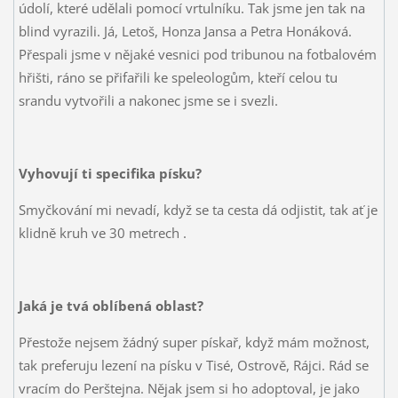
údolí, které udělali pomocí vrtulníku. Tak jsme jen tak na
blind vyrazili. Já, Letoš, Honza Jansa a Petra Honáková.
Přespali jsme v nějaké vesnici pod tribunou na fotbalovém
hřišti, ráno se přifařili ke speleologům, kteří celou tu
srandu vytvořili a nakonec jsme se i svezli.
Vyhovují ti specifika písku?
Smyčkování mi nevadí, když se ta cesta dá odjistit, tak ať je
klidně kruh ve 30 metrech
.
Jaká je tvá oblíbená oblast?
Přestože nejsem žádný super pískař, když mám možnost,
tak preferuju lezení na písku v Tisé, Ostrově, Rájci. Rád se
vracím do Perštejna. Nějak jsem si ho adoptoval, je jako