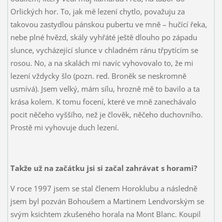
Orlických hor. To, jak mě lezení chytlo, považuju za
takovou zastydlou pánskou pubertu ve mně – hučící řeka,
nebe plné hvězd, skály vyhřáté ještě dlouho po západu
slunce, vycházející slunce v chladném ránu třpytícím se
rosou. No, a na skalách mi navíc vyhovovalo to, že mi
lezení vždycky šlo (pozn. red. Broněk se neskromně
usmívá). Jsem velký, mám sílu, hrozně mě to bavilo a ta
krása kolem. K tomu focení, které ve mně zanechávalo
pocit něčeho vyššího, než je člověk, něčeho duchovního.
Prostě mi vyhovuje duch lezení.
Takže už na začátku jsi si začal zahrávat s horami?
V roce 1997 jsem se stal členem Horoklubu a následně
jsem byl pozván Bohoušem a Martinem Lendvorským se
svým ksichtem zkušeného horala na Mont Blanc. Koupil