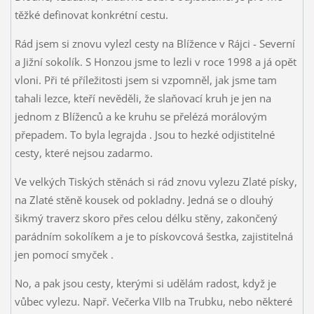
těžké definovat konkrétní cestu.
Rád jsem si znovu vylezl cesty na Blížence v Rájci - Severní
a Jižní sokolík. S Honzou jsme to lezli v roce 1998 a já opět
vloni. Při té příležitosti jsem si vzpomněl, jak jsme tam
tahali lezce, kteří nevěděli, že slaňovací kruh je jen na
jednom z Blíženců a ke kruhu se přelézá morálovým
přepadem. To byla legrajda
. Jsou to hezké odjistitelné
cesty, které nejsou zadarmo.
Ve velkých Tiských stěnách si rád znovu vylezu Zlaté písky,
na Zlaté stěně kousek od pokladny. Jedná se o dlouhý
šikmý traverz skoro přes celou délku stěny, zakončený
parádním sokolíkem a je to pískovcová šestka, zajistitelná
jen pomocí smyček
.
No, a pak jsou cesty, kterými si udělám radost, když je
vůbec vylezu. Např. Večerka VIIb na Trubku, nebo některé