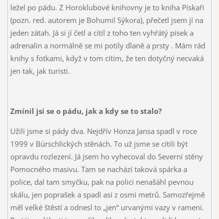
ležel po pádu. Z Horoklubové knihovny je to kniha Pískaři
(pozn. red. autorem je Bohumil Sýkora), přečetl jsem jí na
jeden zátah. Já si jí četl a cítil z toho ten vyhřátý písek a
adrenalin a normálně se mi potily dlaně a prsty
. Mám rád
knihy s fotkami, když v tom cítím, že ten dotyčný necvaká
jen tak, jak turisti.
Zmínil jsi se o pádu, jak a kdy se to stalo?
Užili jsme si pády dva. Nejdřív Honza Jansa spadl v roce
1999 v Bürschlických stěnách. To už jsme se cítili být
opravdu rozlezení. Já jsem ho vyhecoval do Severní stěny
Pomocného masivu. Tam se nachází taková spárka a
police, dal tam smyčku, pak na polici nenašáhl pevnou
skálu, jen poprašek a spadl asi z osmi metrů. Samozřejmě
měl velké štěstí a odnesl to „jen“ urvanými vazy v rameni.