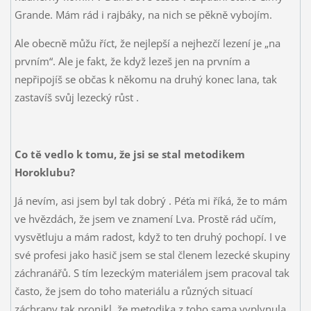
Grande. Mám rád i rajbáky, na nich se pěkně vybojím.
Ale obecně můžu říct, že nejlepší a nejhezčí lezení je „na
prvním“. Ale je fakt, že když lezeš jen na prvním a
nepřipojíš se občas k někomu na druhý konec lana, tak
zastavíš svůj lezecký růst
.
Co tě vedlo k tomu, že jsi se stal metodikem
Horoklubu?
Já nevím, asi jsem byl tak dobrý
. Péťa mi říká, že to mám
ve hvězdách, že jsem ve znamení Lva. Prostě rád učím,
vysvětluju a mám radost, když to ten druhý pochopí. I ve
své profesi jako hasič jsem se stal členem lezecké skupiny
záchranářů. S tím lezeckým materiálem jsem pracoval tak
často, že jsem do toho materiálu a různých situací
záchrany tak pronikl, že metodika z toho sama vyplynula.