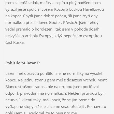
jsem si lepší sedák, mačky a cepín a plný nadšení jsem
vyrazil ještě spolu s Ivošem Kozou a Luckou Havelkovou
na kopec. Chytli jsme dobré počasí, šli jsme čtyři dny
normálkou přes ledovec Gouter. Přestože jsem tehdy
věděl pramálo o horolezení, tak jsem v pohodě dosáhl
nejvyššího vrcholu Evropy
, když nepočítám evropskou
část Ruska.
Pohltilo tě lezení?
Lezení mě opravdu pohltilo, ale ne normálky na vysoké
kopce. Na jednu stranu jsem měl z dosažení vrcholu Mont
Blancu strašnou radost, ale na druhou jsem pociťoval
odpor k průvodům na normálkách. Někteří průvodci byli
neurvalí, klienti taky, měli pocit, že se jim rveme do
vyšlapané stopy a že je chceme snad předejít
. Po návratu
dolů jsem si uvědomil, že to není pro mě.