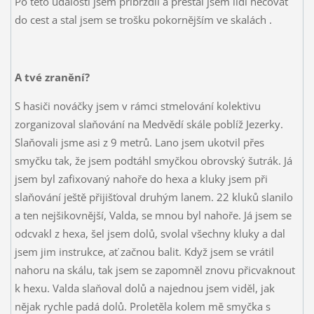
Po této události jsem přibrzdil a přestal jsem lidi hecovat
do cest a stal jsem se trošku pokornějším ve skalách
.
A tvé zranění?
S hasiči nováčky jsem v rámci stmelování kolektivu
zorganizoval slaňování na Medvědí skále poblíž Jezerky.
Slaňovali jsme asi z 9 metrů. Lano jsem ukotvil přes
smyčku tak, že jsem podtáhl smyčkou obrovský šutrák. Já
jsem byl zafixovaný nahoře do hexa a kluky jsem při
slaňování ještě přijišťoval druhým lanem. 22 kluků slanilo
a ten nejšikovnější, Valda, se mnou byl nahoře. Já jsem se
odcvakl z hexa, šel jsem dolů, svolal všechny kluky a dal
jsem jim instrukce, ať začnou balit. Když jsem se vrátil
nahoru na skálu, tak jsem se zapomněl znovu přicvaknout
k hexu. Valda slaňoval dolů a najednou jsem viděl, jak
nějak rychle padá dolů. Proletěla kolem mě smyčka s