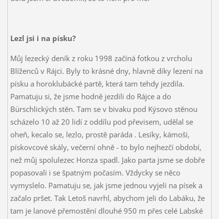
Lezl jsi i na písku?
Můj lezecký deník z roku 1998 začíná fotkou z vrcholu
Blíženců v Rájci. Byly to krásné dny, hlavně díky lezení na
písku a horoklubácké partě, která tam tehdy jezdila.
Pamatuju si, že jsme hodně jezdili do Rájce a do
Bürschlických stěn. Tam se v bivaku pod Kýsovo stěnou
scházelo 10 až 20 lidí z oddílu pod převisem, udělal se
oheň, kecalo se, lezlo, prostě paráda
. Lesíky, kámoši,
pískovcové skály, večerní ohně - to bylo nejhezčí období,
než můj spolulezec Honza spadl. Jako parta jsme se dobře
popasovali i se špatným počasím. Vždycky se něco
vymyslelo. Pamatuju se, jak jsme jednou vyjeli na písek a
začalo pršet. Tak Letoš navrhl, abychom jeli do Labáku, že
tam je lanové přemostění dlouhé 950 m přes celé Labské