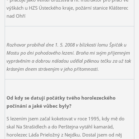
výškách u HZS Ústeckého kraje, požární stanice Klášterec
nad Ohří
Rozhovor probíhal dne 1. 5. 2008 v blízkosti lomu Špičák u
Mostu po dni pohodového lezení. Broňa mi svým příjemným
vyprávěním a dobrou náladou udělal pěknou tečku za už tak
krásným dnem stráveným v jeho přítomnosti.
Od kdy se datují počátky tvého horolezeckého
počínání a jaké vůbec byly?
S lezením jsem začal koketovat v roce 1995, kdy mě do
skal Na Strašidlech a do Perštejna vytáhl kamarád,
horolezec Láďa Prieložný z Nejdku. Dostal jsem od něj