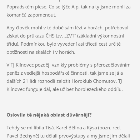
Popradském plese. Co se týče Alp, tak na ty jsme mohli za
komančů zapomenout.
Aby člověk mohl v té době sám lézt v horách, potřeboval
získat do průkazu ČHS tzv. „ZVT“ (základní výkonnostní
třídu). Podmínkou bylo vyvedení asi třiceti cest určité
obtížnosti na skalách i v horách.
V TJ Klínovec později vznikly problémy s přerozdělováním
peněz z vedlejší hospodářské činnosti, tak jsme se já a
dalších 21 lidí rozhodli založit Horoklub Chomutov. TJ
Klínovec funguje dál, ale už bez horolezeckého oddílu.
Oslovila tě nějaká oblast důvěrněji?
Tehdy se mi líbila Tisá. Karel Bělina a Kýsa (pozn. red.
Pavel Bechyně) tu dělali prvovýstupy a my jsme jim dělali