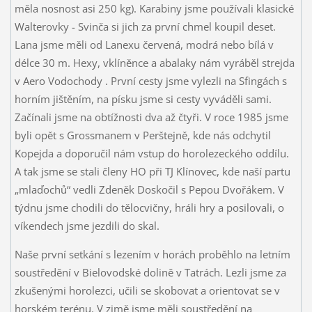
měla nosnost asi 250 kg). Karabiny jsme používali klasické
Walterovky - Svinča si jich za první chmel koupil deset.
Lana jsme měli od Lanexu červená, modrá nebo bílá v
délce 30 m. Hexy, vklíněnce a abalaky nám vyráběl strejda
v Aero Vodochody
. První cesty jsme vylezli na Sfingách s
horním jištěním, na písku jsme si cesty vyváděli sami.
Začínali jsme na obtížnosti dva až čtyři. V roce 1985 jsme
byli opět s Grossmanem v Perštejně, kde nás odchytil
Kopejda a doporučil nám vstup do horolezeckého oddílu.
A tak jsme se stali členy HO při TJ Klínovec, kde naší partu
„mlaďochů“ vedli Zdeněk Doskočil s Pepou Dvořákem. V
týdnu jsme chodili do tělocvičny, hráli hry a posilovali, o
víkendech jsme jezdili do skal.
Naše první setkání s lezením v horách proběhlo na letním
soustředění v Bielovodské dolině v Tatrách. Lezli jsme za
zkušenými horolezci, učili se skobovat a orientovat se v
horském terénu. V zimě jsme měli soustředění na