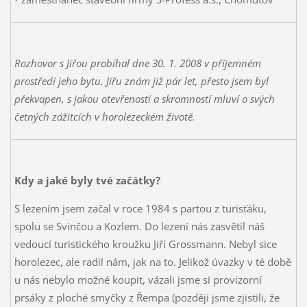
Rozhovor s Jířou probíhal dne 30. 1. 2008 v příjemném
prostředí jeho bytu. Jířu znám již pár let, přesto jsem byl
překvapen, s jakou otevřeností a skromností mluví o svých
četných zážitcích v horolezeckém životě.
Kdy a jaké byly tvé začátky?
S lezením jsem začal v roce 1984 s partou z turisťáku,
spolu se Svinčou a Kozlem. Do lezení nás zasvětil náš
vedoucí turistického kroužku Jiří Grossmann. Nebyl sice
horolezec, ale radil nám, jak na to. Jelikož úvazky v té době
u nás nebylo možné koupit, vázali jsme si provizorní
prsáky z ploché smyčky z Řempa (později jsme zjistili, že