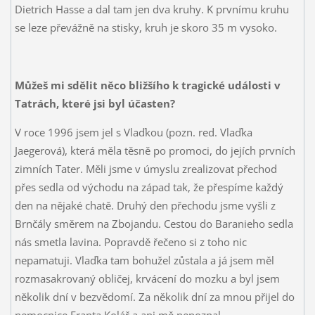
Dietrich Hasse a dal tam jen dva kruhy. K prvnímu kruhu
se leze převážně na stisky, kruh je skoro 35 m vysoko.
Můžeš mi sdělit něco bližšího k tragické události v
Tatrách, které jsi byl účasten?
V roce 1996 jsem jel s Vlaďkou (pozn. red. Vlaďka
Jaegerová), která měla těsně po promoci, do jejích prvních
zimních Tater. Měli jsme v úmyslu zrealizovat přechod
přes sedla od východu na západ tak, že přespíme každý
den na nějaké chatě. Druhý den přechodu jsme vyšli z
Brnčály směrem na Zbojandu. Cestou do Baranieho sedla
nás smetla lavina. Popravdě řečeno si z toho nic
nepamatuji. Vlaďka tam bohužel zůstala a já jsem měl
rozmasakrovaný obličej, krvácení do mozku a byl jsem
několik dní v bezvědomí. Za několik dní za mnou přijel do