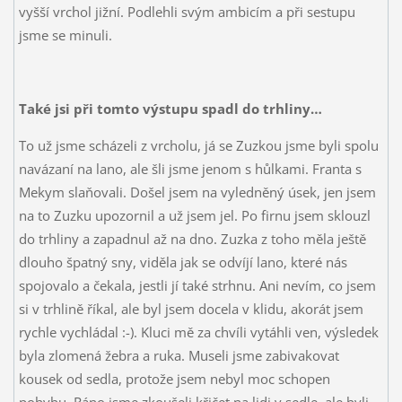
vyšší vrchol jižní. Podlehli svým ambicím a při sestupu
jsme se minuli.
Také jsi při tomto výstupu spadl do trhliny…
To už jsme scházeli z vrcholu, já se Zuzkou jsme byli spolu
navázaní na lano, ale šli jsme jenom s hůlkami. Franta s
Mekym slaňovali. Došel jsem na vyledněný úsek, jen jsem
na to Zuzku upozornil a už jsem jel. Po firnu jsem sklouzl
do trhliny a zapadnul až na dno. Zuzka z toho měla ještě
dlouho špatný sny, viděla jak se odvíjí lano, které nás
spojovalo a čekala, jestli jí také strhnu. Ani nevím, co jsem
si v trhlině říkal, ale byl jsem docela v klidu, akorát jsem
rychle vychládal :-). Kluci mě za chvíli vytáhli ven, výsledek
byla zlomená žebra a ruka. Museli jsme zabivakovat
kousek od sedla, protože jsem nebyl moc schopen