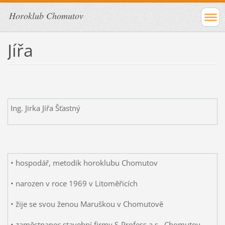
Horoklub Chomutov
Jířa
Ing. Jirka Jířa Šťastný
• hospodář, metodik horoklubu Chomutov
• narozen v roce 1969 v Litoměřicích
• žije se svou ženou Maruškou v Chomutově
• zaměstnanec stavební firmy S-Profess a.s., Chomutov