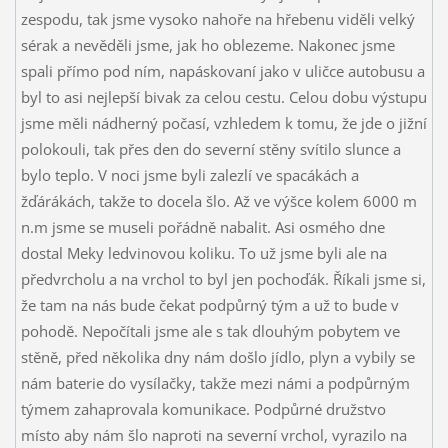
zespodu, tak jsme vysoko nahoře na hřebenu viděli velký
sérak a nevěděli jsme, jak ho oblezeme. Nakonec jsme
spali přímo pod ním, napáskovaní jako v uličce autobusu a
byl to asi nejlepší bivak za celou cestu. Celou dobu výstupu
jsme měli nádherný počasí, vzhledem k tomu, že jde o jižní
polokouli, tak přes den do severní stěny svítilo slunce a
bylo teplo. V noci jsme byli zalezlí ve spacákách a
žďárákách, takže to docela šlo. Až ve výšce kolem 6000 m
n.m jsme se museli pořádně nabalit. Asi osmého dne
dostal Meky ledvinovou koliku. To už jsme byli ale na
předvrcholu a na vrchol to byl jen pochoďák. Říkali jsme si,
že tam na nás bude čekat podpůrný tým a už to bude v
pohodě. Nepočítali jsme ale s tak dlouhým pobytem ve
stěně, před několika dny nám došlo jídlo, plyn a vybily se
nám baterie do vysílačky, takže mezi námi a podpůrným
týmem zahaprovala komunikace. Podpůrné družstvo
místo aby nám šlo naproti na severní vrchol, vyrazilo na