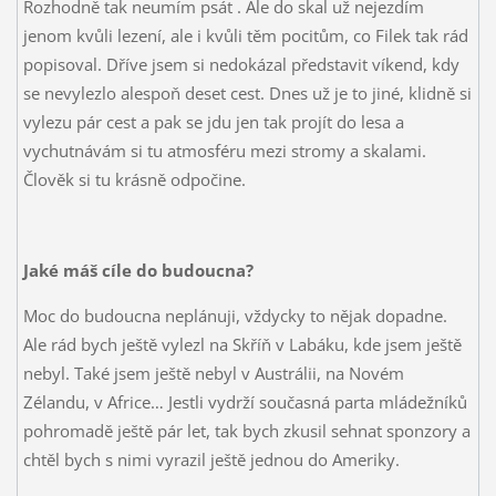
Rozhodně tak neumím psát
. Ale do skal už nejezdím
jenom kvůli lezení, ale i kvůli těm pocitům, co Filek tak rád
popisoval. Dříve jsem si nedokázal představit víkend, kdy
se nevylezlo alespoň deset cest. Dnes už je to jiné, klidně si
vylezu pár cest a pak se jdu jen tak projít do lesa a
vychutnávám si tu atmosféru mezi stromy a skalami.
Člověk si tu krásně odpočine.
Jaké máš cíle do budoucna?
Moc do budoucna neplánuji, vždycky to nějak dopadne.
Ale rád bych ještě vylezl na Skříň v Labáku, kde jsem ještě
nebyl. Také jsem ještě nebyl v Austrálii, na Novém
Zélandu, v Africe…
Jestli vydrží současná parta mládežníků
pohromadě ještě pár let, tak bych zkusil sehnat sponzory a
chtěl bych s nimi vyrazil ještě jednou do Ameriky.