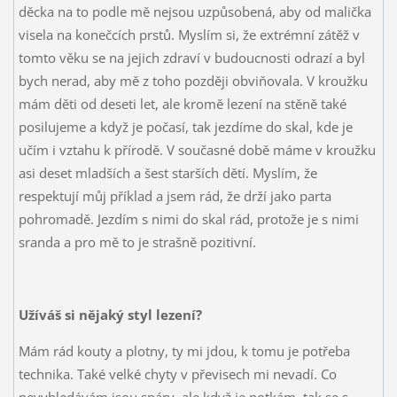
děcka na to podle mě nejsou uzpůsobená, aby od malička
visela na konečcích prstů. Myslím si, že extrémní zátěž v
tomto věku se na jejich zdraví v budoucnosti odrazí a byl
bych nerad, aby mě z toho později obviňovala. V kroužku
mám děti od deseti let, ale kromě lezení na stěně také
posilujeme a když je počasí, tak jezdíme do skal, kde je
učím i vztahu k přírodě. V současné době máme v kroužku
asi deset mladších a šest starších dětí. Myslím, že
respektují můj příklad a jsem rád, že drží jako parta
pohromadě. Jezdím s nimi do skal rád, protože je s nimi
sranda a pro mě to je strašně pozitivní.
Užíváš si nějaký styl lezení?
Mám rád kouty a plotny, ty mi jdou, k tomu je potřeba
technika. Také velké chyty v převisech mi nevadí. Co
nevyhledávám jsou spáry, ale když je potkám, tak se s