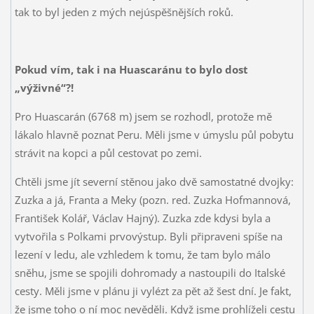
tak to byl jeden z mých nejúspěšnějších roků.
Pokud vím, tak i na Huascaránu to bylo dost
„výživné“?!
Pro Huascarán (6768 m) jsem se rozhodl, protože mě
lákalo hlavně poznat Peru. Měli jsme v úmyslu půl pobytu
strávit na kopci a půl cestovat po zemi.
Chtěli jsme jít severní stěnou jako dvě samostatné dvojky:
Zuzka a já, Franta a Meky (pozn. red. Zuzka Hofmannová,
František Kolář, Václav Hajný). Zuzka zde kdysi byla a
vytvořila s Polkami prvovýstup. Byli připraveni spíše na
lezení v ledu, ale vzhledem k tomu, že tam bylo málo
sněhu, jsme se spojili dohromady a nastoupili do Italské
cesty. Měli jsme v plánu ji vylézt za pět až šest dní. Je fakt,
že jsme toho o ní moc nevěděli. Když jsme prohlíželi cestu