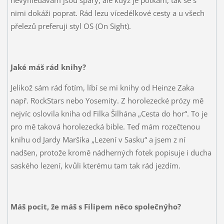
nimi dokáži poprat. Rád lezu vícedélkové cesty a u všech
přelezů preferuji styl OS (On Sight).
Jaké máš rád knihy?
Jelikož sám rád fotím, líbí se mi knihy od Heinze Zaka
např. RockStars nebo Yosemity. Z horolezecké prózy mě
nejvíc oslovila kniha od Filka Šilhána „Cesta do hor“. To je
pro mě taková horolezecká bible. Teď mám rozečtenou
knihu od Jardy Maršíka „Lezení v Sasku“ a jsem z ní
nadšen, protože kromě nádherných fotek popisuje i ducha
saského lezení, kvůli kterému tam tak rád jezdím.
Máš pocit, že máš s Filipem něco společnýho?