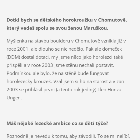
Dotkl bych se dětského horokroužku v Chomutově,
který vedeš spolu se svou ženou Maruškou.
Myšlenka na stavbu boulderu v Chomutově vznikla již v
roce 2001, ale dlouho se nic nedělo. Pak ale domeček
(DDM) dostal dotaci, my jsme něco jako horolezci také
přispěli a v roce 2003 jsme stěnu nechali postavit.
Podmínkou ale bylo, že na stěně bude fungovat
horolezecký kroužek. Vzal jsem si ho na starost a v září
2003 se přihlásil první (a tento rok jediný) člen Honza
Unger
.
Máš nějaké lezecké ambice co se dětí týče?
Rozhodně je nevedu k tomu, aby závodili. To se mi nelíbí,