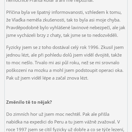
nemocnice Franta Kolář a ani mě nepoznal.
Příčina byla ve špatný informovanosti, vzhledem k tomu,
že Vlaďka neměla zkušenosti, tak to byla asi moje chyba.
Pravděpodobně bylo vyhlášené lavinové nebezpečí, ale jak
jsme vycházeli brzy z chaty, tak jsme se to nedozvěděli.
Fyzicky jsem se z toho dostával celý rok 1996. Zkusil jsem
jednou lézt, ale při pohledu dolů jsem viděl dvojitě, takže
to moc nešlo. Trvalo mi asi půl roku, než se mi srovnalo
poškození na mozku a mohl jsem podstoupit operaci oka.
Pak už jsem viděl lépe a začal znova lézt.
Změnilo tě to nějak?
Do zimních hor už jsem moc nechtěl. Pak ale přišla
nabídka na expedici do Peru a tu jsem vážně zvažoval. V
roce 1997 jsem se cítil fyzicky už dobře a co se týče lezení,