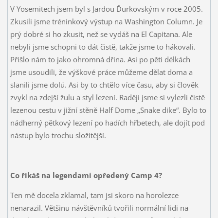
V Yosemitech jsem byl s Jardou Ďurkovským v roce 2005.
Zkusili jsme tréninkový výstup na Washington Column. Je
prý dobré si ho zkusit, než se vydáš na El Capitana. Ale
nebyli jsme schopni to dát čistě, takže jsme to hákovali.
Přišlo nám to jako ohromná dřina. Asi po pěti délkách
jsme usoudili, že výškové práce můžeme dělat doma a
slanili jsme dolů. Asi by to chtělo více času, aby si člověk
zvykl na zdejší žulu a styl lezení. Raději jsme si vylezli čistě
lezenou cestu v jižní stěně Half Dome „Snake dike“. Bylo to
nádherný pětkový lezení po hadích hřbetech, ale dojít pod
nástup bylo trochu složitější.
Co říkáš na legendami opředený Camp 4?
Ten mě docela zklamal, tam jsi skoro na horolezce
nenarazil. Většinu návštěvníků tvořili normální lidi na