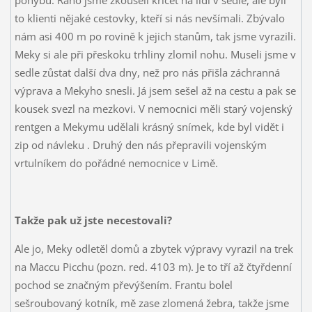
pohybu. Ráno jsme zkoušeli křičet na lidi v sedle, ale byli
to klienti nějaké cestovky, kteří si nás nevšímali. Zbývalo
nám asi 400 m po rovině k jejich stanům, tak jsme vyrazili.
Meky si ale při přeskoku trhliny zlomil nohu. Museli jsme v
sedle zůstat další dva dny, než pro nás přišla záchranná
výprava a Mekyho snesli. Já jsem sešel až na cestu a pak se
kousek svezl na mezkovi. V nemocnici měli starý vojenský
rentgen a Mekymu udělali krásný snímek, kde byl vidět i
zip od návleku
. Druhý den nás přepravili vojenským
vrtulníkem do pořádné nemocnice v Limě.
Takže pak už jste necestovali?
Ale jo, Meky odletěl domů a zbytek výpravy vyrazil na trek
na Maccu Picchu (pozn. red. 4103 m). Je to tří až čtyřdenní
pochod se značným převýšením. Frantu bolel
sešroubovaný kotník, mě zase zlomená žebra, takže jsme