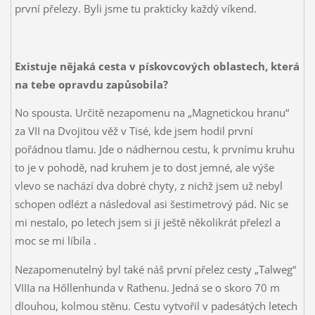
první přelezy. Byli jsme tu prakticky každý víkend.
Existuje nějaká cesta v pískovcových oblastech, která
na tebe opravdu zapůsobila?
No spousta. Určitě nezapomenu na „Magnetickou hranu“
za VII na Dvojitou věž v Tisé, kde jsem hodil první
pořádnou tlamu. Jde o nádhernou cestu, k prvnímu kruhu
to je v pohodě, nad kruhem je to dost jemné, ale výše
vlevo se nachází dva dobré chyty, z nichž jsem už nebyl
schopen odlézt a následoval asi šestimetrový pád. Nic se
mi nestalo, po letech jsem si ji ještě několikrát přelezl a
moc se mi líbila
.
Nezapomenutelný byl také náš první přelez cesty „Talweg“
VIIIa na Hőllenhunda v Rathenu. Jedná se o skoro 70 m
dlouhou, kolmou stěnu. Cestu vytvořil v padesátých letech