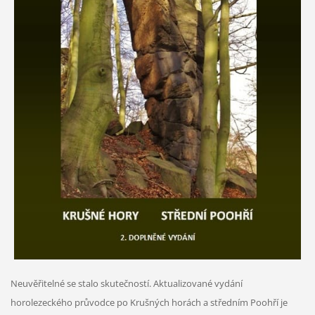
Neuvěřitelné se stalo skutečností. Aktualizované vydání
horolezeckého průvodce po Krušných horách a středním Poohří je