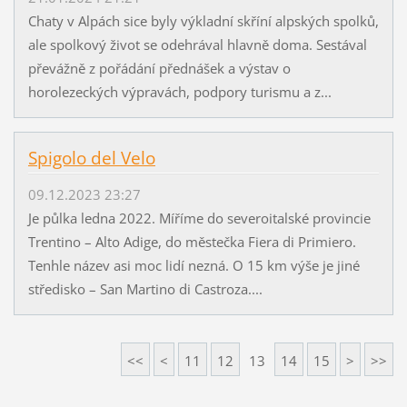
Chaty v Alpách sice byly výkladní skříní alpských spolků,
ale spolkový život se odehrával hlavně doma. Sestával
převážně z pořádání přednášek a výstav o
horolezeckých výpravách, podpory turismu a z...
Spigolo del Velo
09.12.2023 23:27
Je půlka ledna 2022. Míříme do severoitalské provincie
Trentino – Alto Adige, do městečka Fiera di Primiero.
Tenhle název asi moc lidí nezná. O 15 km výše je jiné
středisko – San Martino di Castroza....
<<
<
11
12
13
14
15
>
>>