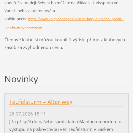
konečně v prodeji. Sehnat ho můžete například v Hudysportu ve
Varech nebo v internetovém
knihkupectví
https://www.knihynahory.cz/krusne-hory-a-stredni-poohri-
horolezecky-pruvodce/
Členové klubu si můžou koupit 1 výtisk přímo z klubových
zásob za zvýhodněnou cenu.
Novinky
Teufelsturm – Alter weg
28.07.2026 15:11
Jířa přispěl do našeho samizdatu eMantana reportem o
výstupu na pískovcovou věž Teufelsturm v Saském