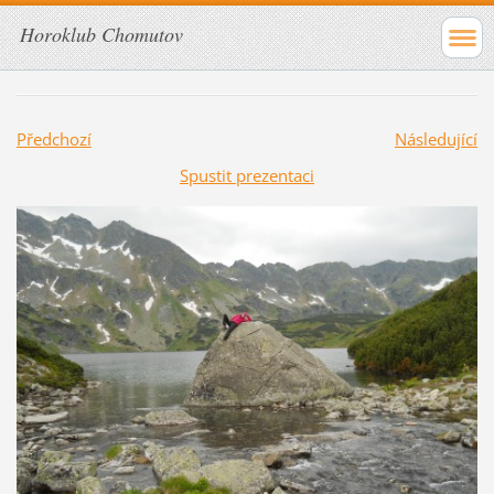
Horoklub Chomutov
Předchozí
Následující
Spustit prezentaci