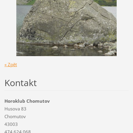
« Zpět
Kontakt
Horoklub Chomutov
Husova 83
Chomutov
43003
474 624 068