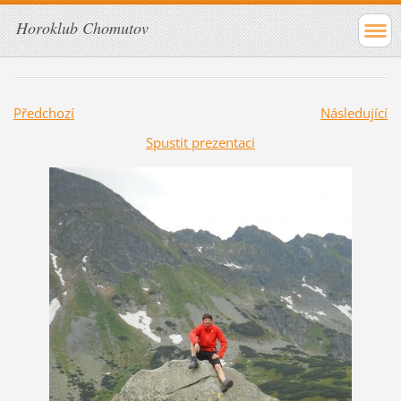
Horoklub Chomutov
Předchozí
Následující
Spustit prezentaci