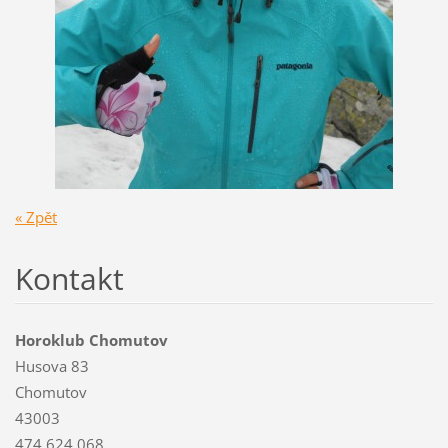
« Zpět
Kontakt
Horoklub Chomutov
Husova 83
Chomutov
43003
474 624 068