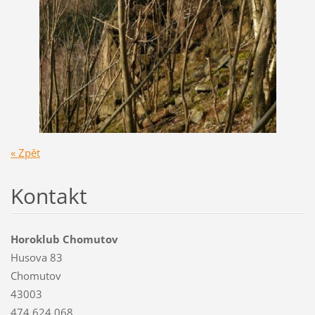
« Zpět
Kontakt
Horoklub Chomutov
Husova 83
Chomutov
43003
474 624 068