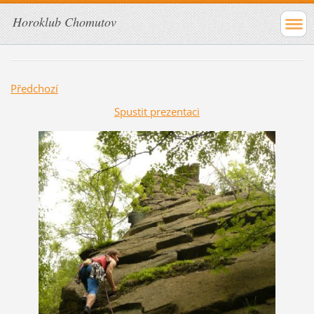
Horoklub Chomutov
Předchozí
Spustit prezentaci