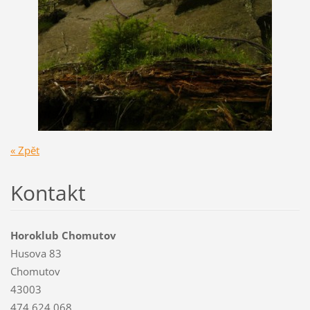
« Zpět
Kontakt
Horoklub Chomutov
Husova 83
Chomutov
43003
474 624 068