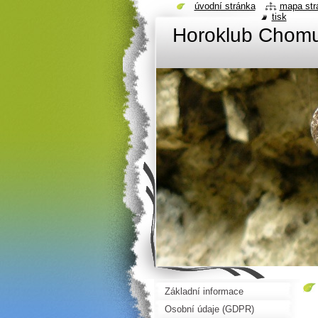
úvodní stránka
mapa str
tisk
Horoklub Chom
Základní informace
Osobní údaje (GDPR)