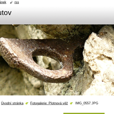
ánek
rss
utov
Úvodní stránka
Fotogalerie: Plotnová věž
IMG_0557.JPG