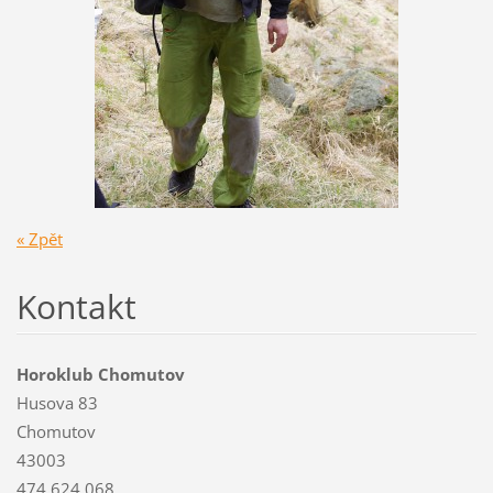
« Zpět
Kontakt
Horoklub Chomutov
Husova 83
Chomutov
43003
474 624 068