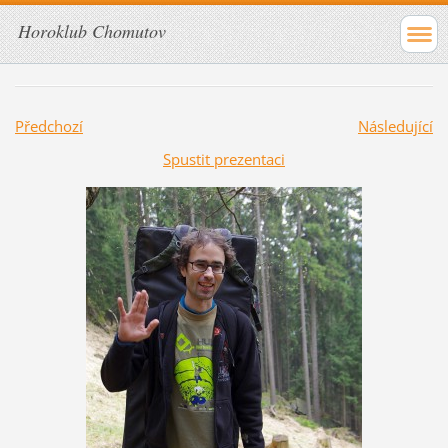
Horoklub Chomutov
Předchozí
Následující
Spustit prezentaci