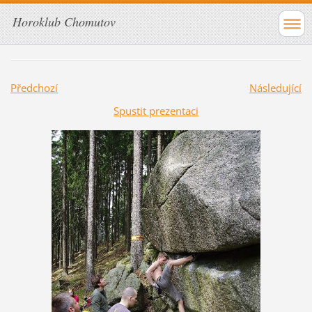
Horoklub Chomutov
Předchozí
Následující
Spustit prezentaci