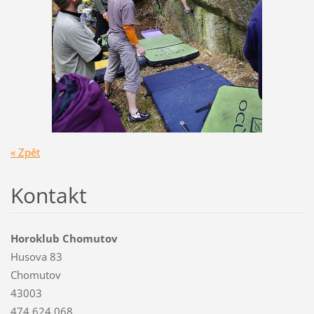
« Zpět
Kontakt
Horoklub Chomutov
Husova 83
Chomutov
43003
474 624 068