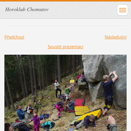
Horoklub Chomutov
Předchozí
Následující
Spustit prezentaci