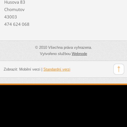
Husova 83
Chomutov
43003
474 624 068
© 2010 Všechna práva vyhrazena.
Vytvořeno službou
Webnode
Zobrazit:
Mobilní verzi
|
Standardní verzi